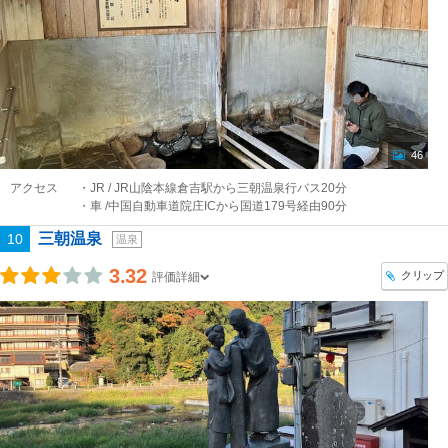
46
アクセス
・JR / JR山陰本線倉吉駅から三朝温泉行バス20分
・車 /中国自動車道院庄ICから国道179号経由90分
三朝温泉
10
温泉
3.32
クリップ
評価詳細