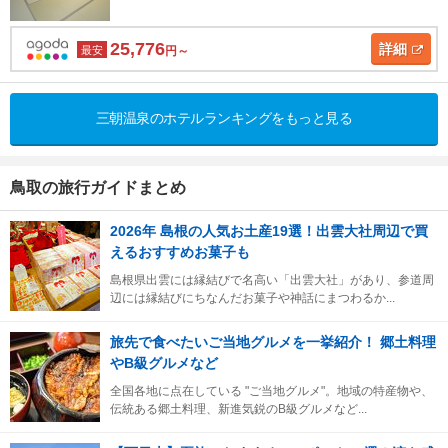
25,776
詳細
最安
円～
三朝温泉のホテルランキングをもっと見る
鳥取の旅行ガイドまとめ
2026年 島根の人気お土産19選！出雲大社周辺で買
えるおすすめお菓子も
島根県出雲には縁結びで名高い「出雲大社」があり、参道周
辺には縁結びにちなんだお菓子や神話にまつわるか...
旅先で食べたいご当地グルメを一挙紹介！ 郷土料理
やB級グルメなど
全国各地に点在している "ご当地グルメ"。地域の特産物や、
伝統ある郷土料理、新進気鋭のB級グルメなど...