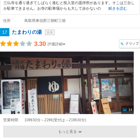
三仏寺を通り過ぎてしばらく進むと投入堂の遥拝所があります。そこは三台し
か駐車できません。お寺の駐車場からも大して歩かないの
続きを読む
住所
鳥取県東伯郡三朝町三徳
たまわりの湯
17
温泉
3.30
クリップ
評価詳細
14
営業時間
10時30分～22時(受付は～21時30分)
もっと見る