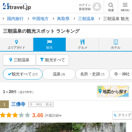
ログイン
新規登録
検索
MENU
国内旅行
中国地方
鳥取県
三朝温泉
三朝温泉 観光
三朝温泉の観光スポット ランキング
エリア
ガイド
観光
グルメ
ホテル
三朝温泉
観光すべて
観光すべて
温泉
名所・史跡
寺・神社
(27)
(8)
(7)
地図
から探す
1～20
件
（全27件中）
三佛寺
1
寺・神社・教会
3.46
クリップ
評価詳細