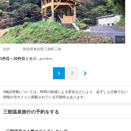
4
住所
鳥取県東伯郡三朝町三徳
1件目～20件目
を表示
（全27件中）
1
2
※施設情報については、時間の経過による変化などにより、必ずしも正確でない
情報が当サイトに掲載されている可能性もあります。
三朝温泉旅行の予約をする