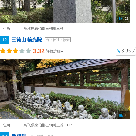
23
住所
鳥取県東伯郡三朝町三朝
三徳山 輪光院
12
寺・神社・教会
3.32
クリップ
評価詳細
13
住所
鳥取県東伯郡三朝町三徳1017