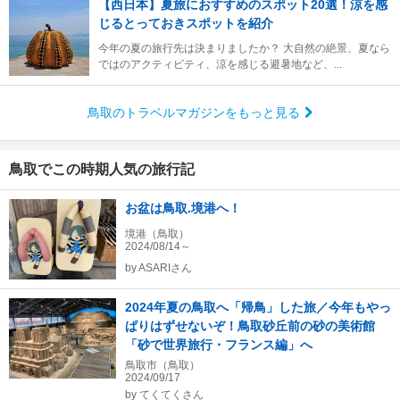
【西日本】夏旅におすすめのスポット20選！涼を感
じるとっておきスポットを紹介
今年の夏の旅行先は決まりましたか？ 大自然の絶景、夏なら
ではのアクティビティ、涼を感じる避暑地など、...
鳥取のトラベルマガジンをもっと見る
鳥取でこの時期人気の旅行記
お盆は鳥取.境港へ！
境港（鳥取）
2024/08/14～
by
ASARIさん
2024年夏の鳥取へ「帰鳥」した旅／今年もやっ
ぱりはずせないぞ！鳥取砂丘前の砂の美術館
「砂で世界旅行・フランス編」へ
鳥取市（鳥取）
2024/09/17
by
てくてくさん