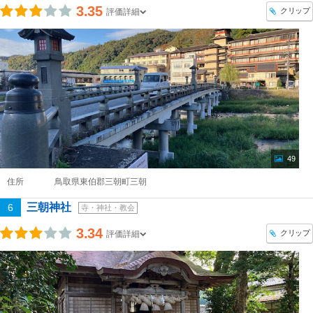
3.35
クリップ
評価詳細
49
住所
鳥取県東伯郡三朝町三朝
三朝神社
6
寺・神社・教会
3.34
クリップ
評価詳細