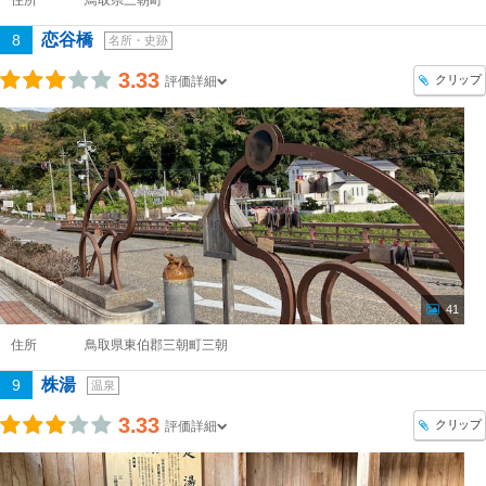
住所
鳥取県三朝町
恋谷橋
8
名所・史跡
3.33
クリップ
評価詳細
41
住所
鳥取県東伯郡三朝町三朝
株湯
9
温泉
3.33
クリップ
評価詳細