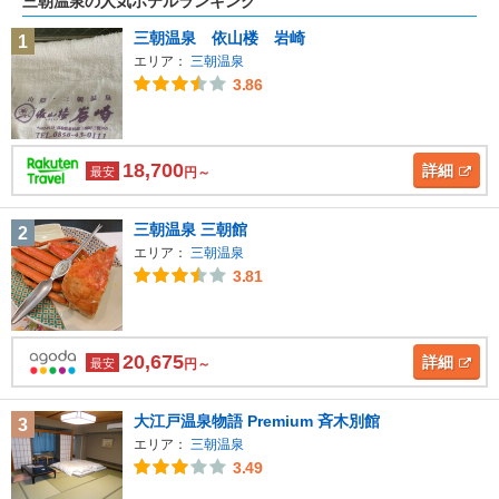
三朝温泉の人気ホテルランキング
三朝温泉 依山楼 岩崎
1
エリア：
三朝温泉
3.86
18,700
詳細
最安
円～
三朝温泉 三朝館
2
エリア：
三朝温泉
3.81
20,675
詳細
最安
円～
大江戸温泉物語 Premium 斉木別館
3
エリア：
三朝温泉
3.49