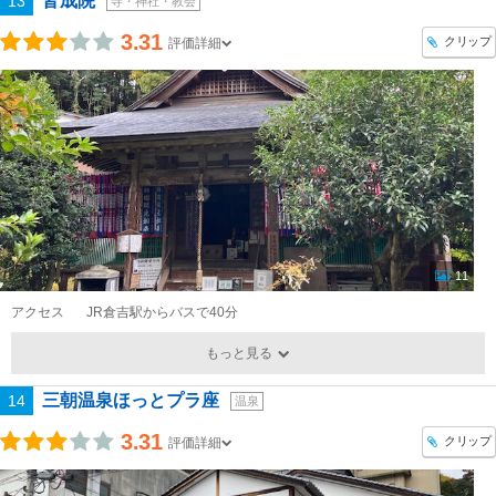
皆成院
13
寺・神社・教会
3.31
クリップ
評価詳細
11
アクセス
JR倉吉駅からバスで40分
もっと見る
三朝温泉ほっとプラ座
14
温泉
3.31
クリップ
評価詳細