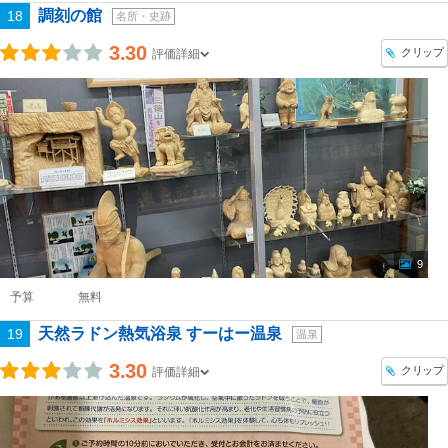
調刻の館
18
名所・史跡
3.30
クリップ
評価詳細
9
予算
無料
天然ラドン熱気浴泉 すーはー温泉
19
温泉
3.30
クリップ
評価詳細