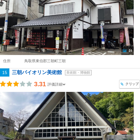
14
住所
鳥取県東伯郡三朝町三朝
三朝バイオリン美術館
15
美術館・博物館
3.31
クリップ
評価詳細