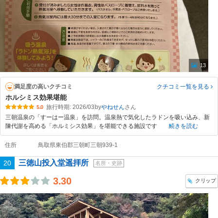
13
満足度の高いクチコミ
クチコミ一覧
を見る
ホルシミス効果堪能
旅行時期: 2026/03
by
やねせん
5.0
三朝温泉の「すーはー温泉」を訪問。温泉熱で気化したラドンを吸い込み、新
陳代謝を高める「ホルミシス効果」を堪能できる施設です
続きを読む
住所
鳥取県東伯郡三朝町三朝939-1
三徳山投入堂遥拝所
20
名所・史跡
3.30
クリップ