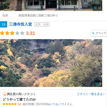
12
住所
鳥取県東伯郡三朝町三朝199-1
三佛寺投入堂
16
名所・史跡
3.31
クリップ
2
満足度の高いクチコミ
クチコミ一覧
を見る
どうやって建てたのか
旅行時期: 2023/10
by
いつもハワイ
5.0