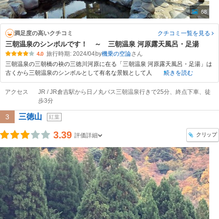
68
満足度の高いクチコミ
クチコミ一覧
を見る
三朝温泉のシンボルです！ ～ 三朝温泉 河原露天風呂・足湯
旅行時期: 2024/04
by
機乗の空論
4.0
三朝温泉の三朝橋の袂の三徳川河原に在る「三朝温泉 河原露天風呂・足湯」は
古くから三朝温泉のシンボルとして有名な景観として人
続きを読む
アクセス
JR / JR倉吉駅から日ノ丸バス三朝温泉行きで25分、終点下車、徒
歩3分
三徳山
3
紅葉
3.39
クリップ
評価詳細