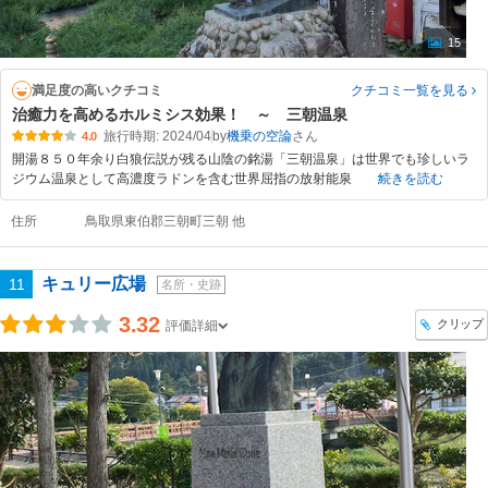
15
満足度の高いクチコミ
クチコミ一覧
を見る
治癒力を高めるホルミシス効果！ ～ 三朝温泉
旅行時期: 2024/04
by
機乗の空論
4.0
開湯８５０年余り白狼伝説が残る山陰の銘湯「三朝温泉」は世界でも珍しいラ
ジウム温泉として高濃度ラドンを含む世界屈指の放射能泉
続きを読む
住所
鳥取県東伯郡三朝町三朝 他
キュリー広場
11
名所・史跡
3.32
クリップ
評価詳細