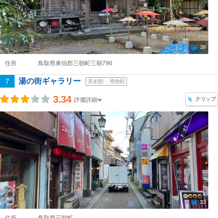
38
住所
鳥取県東伯郡三朝町三朝796
湯の街ギャラリー
7
美術館・博物館
3.34
クリップ
評価詳細
33