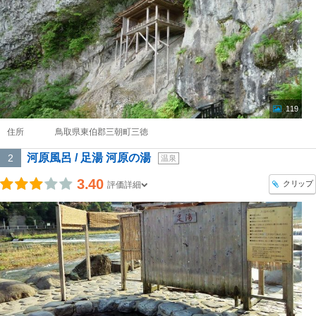
119
住所
鳥取県東伯郡三朝町三徳
河原風呂 / 足湯 河原の湯
2
温泉
3.40
クリップ
評価詳細