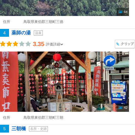
64
住所
鳥取県東伯郡三朝町三徳
薬師の湯
4
温泉
3.35
クリップ
評価詳細
42
住所
鳥取県東伯郡三朝町三朝
三朝橋
5
名所・史跡