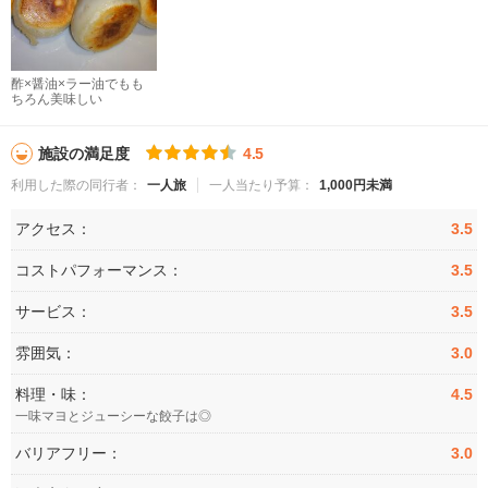
酢×醤油×ラー油でもも
ちろん美味しい
施設の満足度
4.5
利用した際の同行者：
一人旅
一人当たり予算：
1,000円未満
アクセス：
3.5
コストパフォーマンス：
3.5
サービス：
3.5
雰囲気：
3.0
料理・味：
4.5
一味マヨとジューシーな餃子は◎
バリアフリー：
3.0