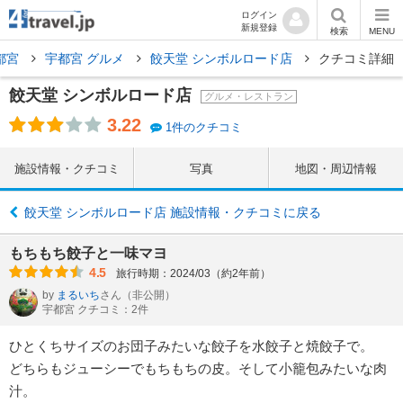
ログイン
新規登録
検索
MENU
都宮
宇都宮 グルメ
餃天堂 シンボルロード店
クチコミ詳細
餃天堂 シンボルロード店
グルメ・レストラン
3.22
1件のクチコミ
施設情報・クチコミ
写真
地図・周辺情報
餃天堂 シンボルロード店 施設情報・クチコミに戻る
もちもち餃子と一味マヨ
4.5
旅行時期：2024/03（約2年前）
by
まるいち
さん
（非公開）
宇都宮 クチコミ：2件
ひとくちサイズのお団子みたいな餃子を水餃子と焼餃子で。
どちらもジューシーでもちもちの皮。そして小籠包みたいな肉
汁。