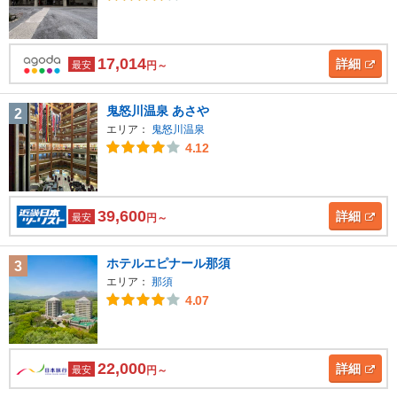
17,014
詳細
最安
円～
鬼怒川温泉 あさや
2
エリア：
鬼怒川温泉
4.12
39,600
詳細
最安
円～
ホテルエピナール那須
3
エリア：
那須
4.07
22,000
詳細
最安
円～