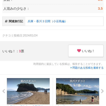
人混みの少なさ：
3.5
関連旅行記
兵庫・香川３日間（小豆島編）
クチコミ投稿日:2024/01/24
いいね！
いいね！：
3
票
利用規約に違反している投稿は、報告することができます。
問題のある投稿を連絡する
前のクチコミ
次のクチコミ