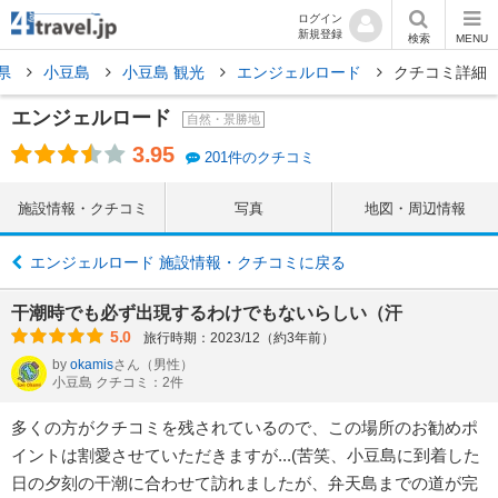
ログイン
新規登録
検索
MENU
県
小豆島
小豆島 観光
エンジェルロード
クチコミ詳細
エンジェルロード
自然・景勝地
3.95
201件のクチコミ
施設情報・クチコミ
写真
地図・周辺情報
エンジェルロード 施設情報・クチコミに戻る
干潮時でも必ず出現するわけでもないらしい（汗
5.0
旅行時期：2023/12（約3年前）
by
okamis
さん
（男性）
小豆島 クチコミ：2件
多くの方がクチコミを残されているので、この場所のお勧めポ
イントは割愛させていただきますが...(苦笑、小豆島に到着した
日の夕刻の干潮に合わせて訪れましたが、弁天島までの道が完