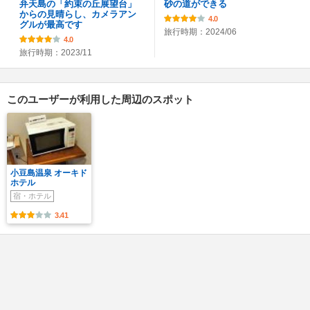
弁天島の「約束の丘展望台」
砂の道ができる
からの見晴らし、カメラアン
4.0
グルが最高です
旅行時期：2024/06
4.0
旅行時期：2023/11
このユーザーが利用した周辺のスポット
小豆島温泉 オーキド
ホテル
宿・ホテル
3.41