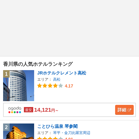
香川県の人気ホテルランキング
JRホテルクレメント高松
1
エリア：
高松
4.17
14,121
詳細
最安
円～
ことひら温泉 琴参閣
2
エリア：
琴平・金刀比羅宮周辺