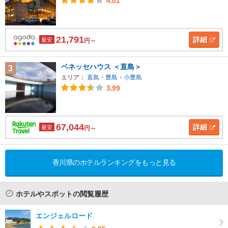
4.01
21,791
詳細
最安
円～
ベネッセハウス ＜直島＞
3
エリア：
直島・豊島・小豊島
3.99
67,044
詳細
最安
円～
香川県のホテルランキングをもっと見る
ホテルやスポットの閲覧履歴
エンジェルロード