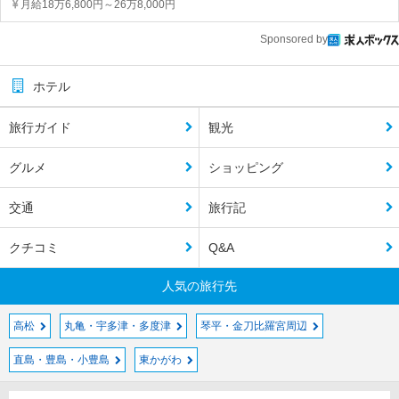
月給18万6,800円～26万8,000円
Sponsored by
ホテル
旅行ガイド
観光
グルメ
ショッピング
交通
旅行記
クチコミ
Q&A
人気の旅行先
高松
丸亀・宇多津・多度津
琴平・金刀比羅宮周辺
直島・豊島・小豊島
東かがわ