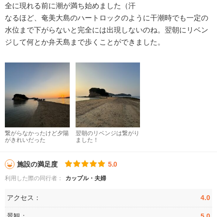
全に現れる前に潮が満ち始めました（汗
なるほど、奄美大島のハートロックのように干潮時でも一定の
水位まで下がらないと完全には出現しないのね。翌朝にリベン
ジして何とか弁天島まで歩くことができました。
繋がらなかったけど夕陽
翌朝のリベンジは繋がり
がきれいだった
ました！
施設の満足度
5.0
利用した際の同行者：
カップル・夫婦
アクセス：
4.0
景観：
5.0