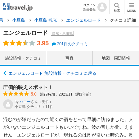
ログイン
新規登録
検索
MENU
県
小豆島
小豆島 観光
エンジェルロード
クチコミ詳細
エンジェルロード
自然・景勝地
3.95
201件のクチコミ
施設情報・クチコミ
写真
地図・周辺情報
エンジェルロード 施設情報・クチコミに戻る
圧倒的映えスポット！
5.0
旅行時期：2023/11（約3年前）
by
ハニー
さん
（男性）
小豆島 クチコミ：11件
混むのが嫌だったので近くの宿をとって早朝に訪ねました。人
がいないエンジェルロードもいいですね。波の音しか聞こえま
せん。エンジェルロードが、現れるのは潮が引いた時のみ。潮