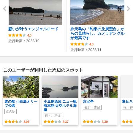
願いが叶うエンジェルロード
弁天島の「約束の丘展望台」か
らの見晴らし、カメラアングル
4.0
が最高です
旅行時期：2023/10
4.0
旅行時期：2023/11
このユーザーが利用した周辺のスポット
道の駅 小豆島オリー
小豆島温泉 ニュー観
京宝亭
富丘八
ブ公園
海本館 天空ホテル海
名所・史跡
寺・神
廬
道の駅
宿・ホテル
3.91
3.37
3.30