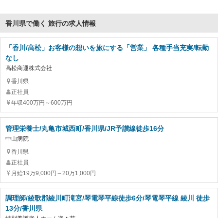
香川県で働く 旅行の求人情報
「香川/高松」お客様の想いを旅にする「営業」 各種手当充実/転勤
なし
高松商運株式会社
香川県
正社員
年収400万円～600万円
管理栄養士/丸亀市城西町/香川県/JR予讃線徒歩16分
中山病院
香川県
正社員
月給19万9,000円～20万1,000円
調理師/綾歌郡綾川町滝宮/琴電琴平線徒歩6分/琴電琴平線 綾川 徒歩
13分/香川県