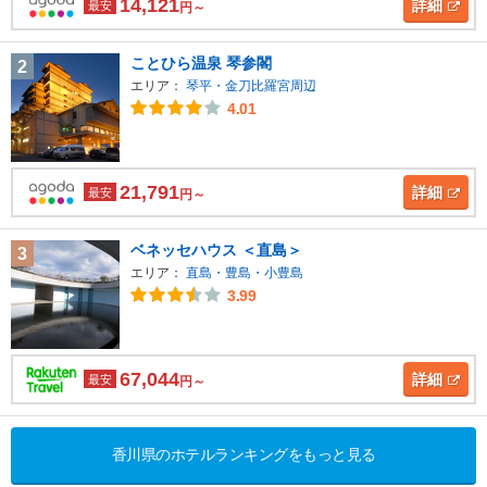
14,121
詳細
最安
円～
ことひら温泉 琴参閣
2
エリア：
琴平・金刀比羅宮周辺
4.01
21,791
詳細
最安
円～
ベネッセハウス ＜直島＞
3
エリア：
直島・豊島・小豊島
3.99
67,044
詳細
最安
円～
香川県のホテルランキングをもっと見る