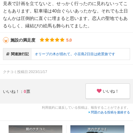
見表で計画を立てないと、せっかく行ったのに見れないってこ
ともあります。駐車場は40台ぐらいあったかな。それでも土日
なんかは圧倒的に直ぐに埋まると思います。恋人の聖地でもあ
るらしく、縁結びの絵馬も飾られてました。
施設の満足度
5.0
関連旅行記
オリーブの木が揺れて。小豆島2日目は絶景旅です
クチコミ投稿日:2023/11/17
いいね！
いいね！：
0
票
利用規約に違反している投稿は、報告することができます。
問題のある投稿を連絡する
前のクチコミ
次のクチコミ