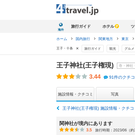
旅行ガイド
ホテル
ツ
海外
ホーム
国内旅行
関東地方
東京
×
王子・十条
旅行ガイド
観光
グルメ
王子神社(王子権現)
寺・神社
3.44
91件のクチ
施設情報・クチコミ
写真
王子神社(王子権現) 施設情報・クチ
関神社が境内にあります
3.5
旅行時期：2023/06（