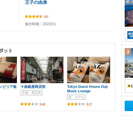
2
王子の由来
4.5
旅行時期：2023/11
ポット
3
ンビリア板
十条銀座商店街
Tokyo Guest House Ouji
Music Lounge
市場・商店街
宿・ホテル
3.42
3.17