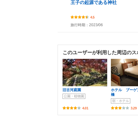
王子の起源である神社
4.5
旅行時期：2023/06
このユーザーが利用した周辺のス
旧古河庭園
ホテル ブーゲ
橋
公園・植物園
宿・ホテル
4.01
3.29