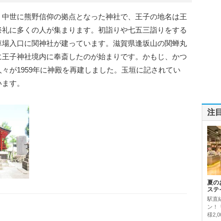
。中世に熊野信仰の拠点となった神社で、王子の地名は王
祭礼に多くの人が集まります。初詣りや七五三詣りをする
車場入口に関神社が建っています。滋賀県逢坂山の関蝉丸
に王子神社境内に奉斎したのが始まりです。かもじ、かつ
々が1959年に神殿を再建しました。玉垣に記されてい
います。
注
夏の
ステ
駅直
ン！
様2,