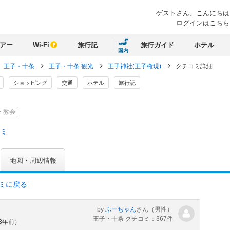
ゲストさん、
こんにちは
ログインはこちら
アー
Wi-Fi
旅行記
旅行ガイド
ホテル
国内
王子・十条
王子・十条 観光
王子神社(王子権現)
クチコミ詳細
ショッピング
交通
ホテル
旅行記
・教会
コミ
地図・周辺情報
コミに戻る
by
ぷーちゃん
さん
（男性）
王子・十条 クチコミ：367件
約3年前）