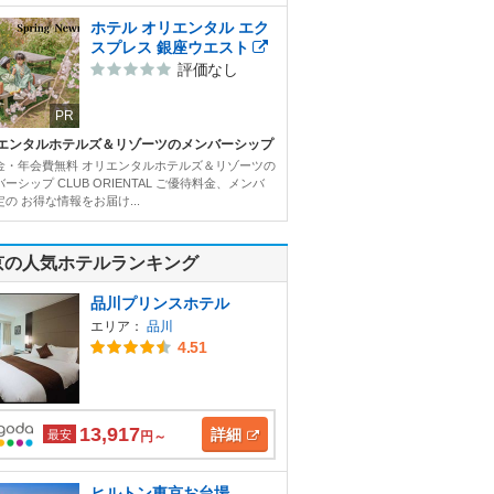
ホテル オリエンタル エク
スプレス 銀座ウエスト
評価なし
PR
エンタルホテルズ＆リゾーツのメンバーシップ
金・年会費無料 オリエンタルホテルズ＆リゾーツの
ーシップ CLUB ORIENTAL ご優待料金、メンバ
の お得な情報をお届け...
京の人気ホテルランキング
品川プリンスホテル
エリア：
品川
4.51
13,917
詳細
最安
円～
ヒルトン東京お台場