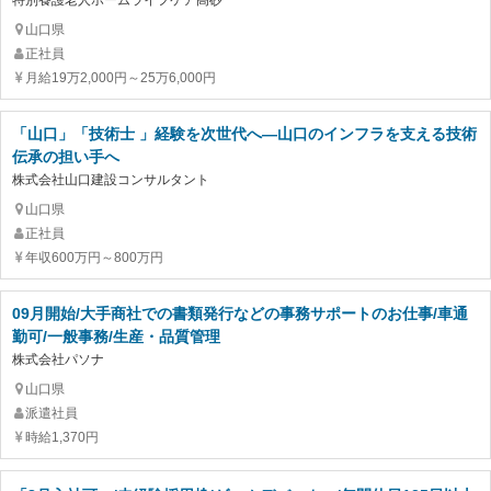
特別養護老人ホームライフケア高砂
山口県
正社員
月給19万2,000円～25万6,000円
「山口」「技術士 」経験を次世代へ―山口のインフラを支える技術
伝承の担い手へ
株式会社山口建設コンサルタント
山口県
正社員
年収600万円～800万円
09月開始/大手商社での書類発行などの事務サポートのお仕事/車通
勤可/一般事務/生産・品質管理
株式会社パソナ
山口県
派遣社員
時給1,370円