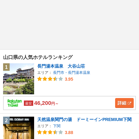
山口県の人気ホテルランキング
長門湯本温泉 大谷山荘
1
エリア：
長門市・長門湯本温泉
3.95
46,200
詳細
最安
円～
天然温泉関門の湯 ドーミーインPREMIUM下関
2
エリア：
下関
3.88