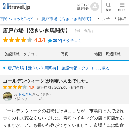
ログイン
新規登録
検索
MENU
下関 ショッピング
唐戸市場【活きいき馬関街】
クチコミ詳細
唐戸市場【活きいき馬関街】
市場・商店街
4.14
367件のクチコミ
施設情報・クチコミ
写真
地図・周辺情報
唐戸市場【活きいき馬関街】 施設情報・クチコミに戻る
ゴールデンウィークは物凄い人出でした。
4.0
旅行時期：2023/05（約3年前）
by
もんきち
さん
（男性）
下関 クチコミ：4件
ゴールデンウィークの昼時に行きましたが、市場内は人で溢れ
歩くのも大変なくらいでした。寿司バイキングの店は何店かあ
りますが、どこも長い行列ができていました。市場内には飲食