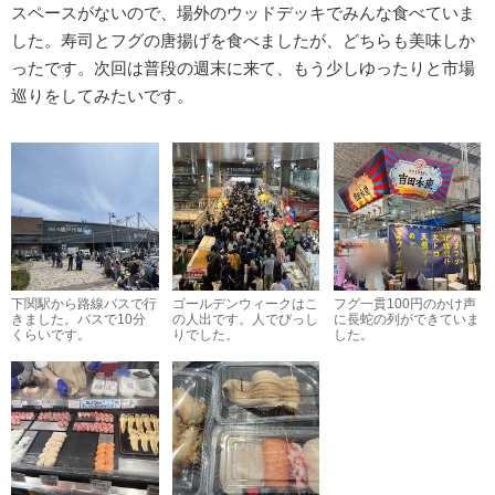
スペースがないので、場外のウッドデッキでみんな食べていま
した。寿司とフグの唐揚げを食べましたが、どちらも美味しか
ったです。次回は普段の週末に来て、もう少しゆったりと市場
巡りをしてみたいです。
下関駅から路線バスで行
ゴールデンウィークはこ
フグ一貫100円のかけ声
きました。バスで10分
の人出です。人でびっし
に長蛇の列ができていま
くらいです。
りでした。
した。