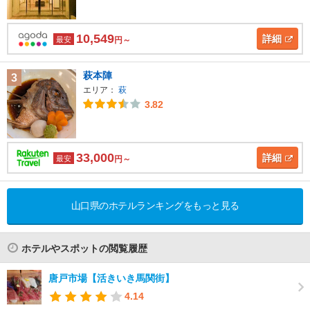
10,549
詳細
最安
円～
萩本陣
3
エリア：
萩
3.82
33,000
詳細
最安
円～
山口県のホテルランキングをもっと見る
ホテルやスポットの閲覧履歴
唐戸市場【活きいき馬関街】
4.14