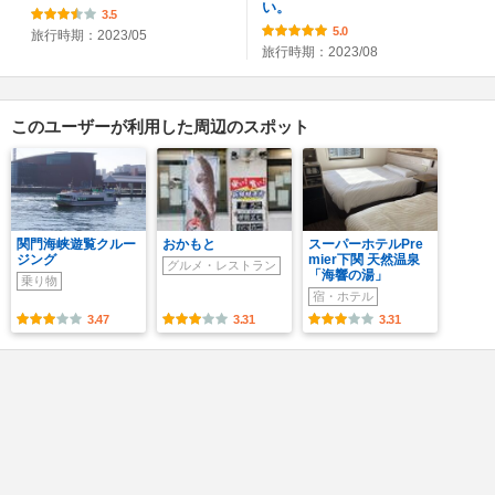
い。
3.5
5.0
旅行時期：2023/05
旅行時期：2023/08
このユーザーが利用した周辺のスポット
関門海峡遊覧クルー
おかもと
スーパーホテルPre
ジング
mier下関 天然温泉
グルメ・レストラン
「海響の湯」
乗り物
宿・ホテル
3.47
3.31
3.31