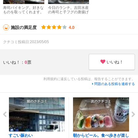
寿司バイキング。好きな
今日のランチ。吉田水産
ものを取ってくれます。
の寿司と子フグの唐揚げ
施設の満足度
4.0
クチコミ投稿日:2023/05/05
いいね！
いいね！：
0
票
利用規約に違反している投稿は、報告することができます。
問題のある投稿を連絡する
前のクチコミ
次のクチコミ
すごい賑わい
朝からビール。食べ歩きが楽し