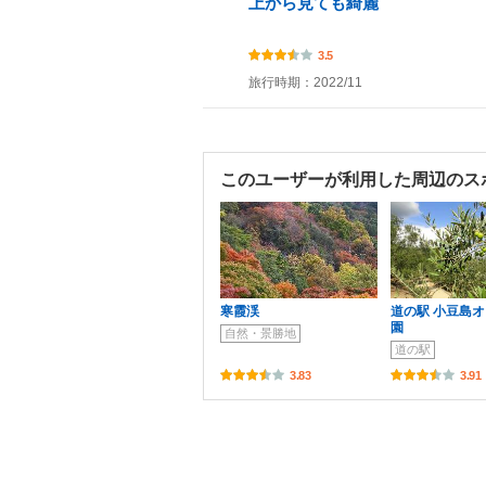
上から見ても綺麗
3.5
旅行時期：2022/11
このユーザーが利用した周辺のス
寒霞渓
道の駅 小豆島
園
自然・景勝地
道の駅
3.83
3.91