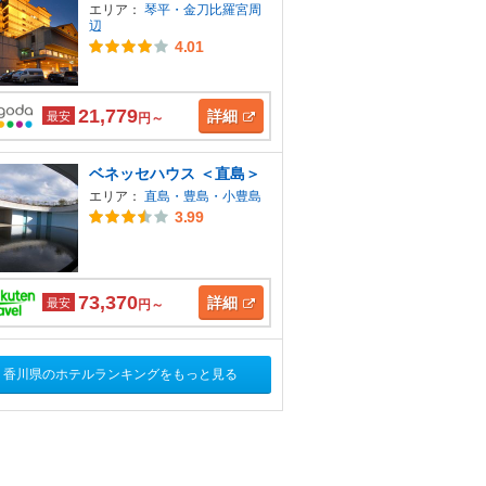
エリア：
琴平・金刀比羅宮周
辺
4.01
21,779
詳細
最安
円～
ベネッセハウス ＜直島＞
エリア：
直島・豊島・小豊島
3.99
73,370
詳細
最安
円～
香川県のホテルランキングをもっと見る