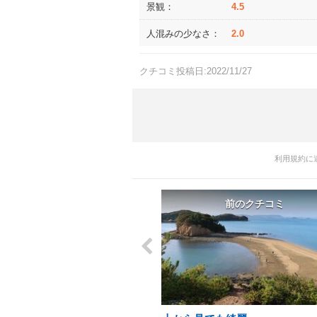
景観：
4.5
人混みの少なさ：
2.0
クチコミ投稿日:2022/11/27
利用規約に
前のクチコミ