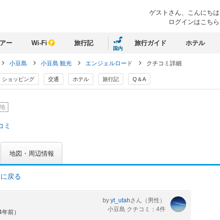
ゲストさん、
こんにちは
ログインはこちら
アー
Wi-Fi
旅行記
旅行ガイド
ホテル
国内
小豆島
小豆島 観光
エンジェルロード
クチコミ詳細
ショッピング
交通
ホテル
旅行記
Q＆A
地
コミ
地図・周辺情報
ミに戻る
by
yt_utah
さん
（男性）
小豆島 クチコミ：4件
約4年前）