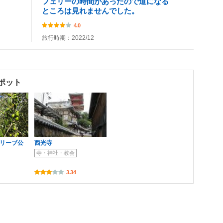
フェリーの時間があったので道になる
ところは見れませんでした。
4.0
旅行時期：2022/12
ポット
オリーブ公
西光寺
寺・神社・教会
3.34