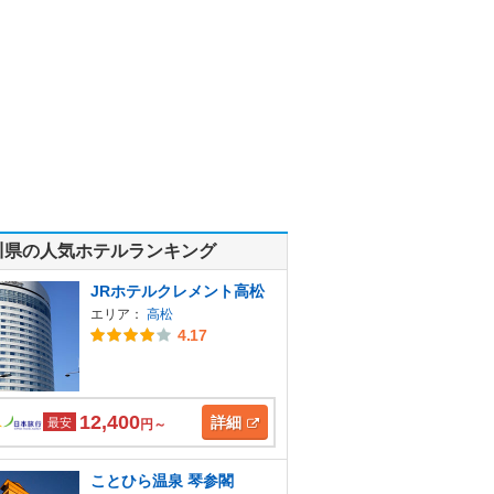
川県の人気ホテルランキング
JRホテルクレメント高松
エリア：
高松
4.17
12,400
詳細
最安
円～
ことひら温泉 琴参閣