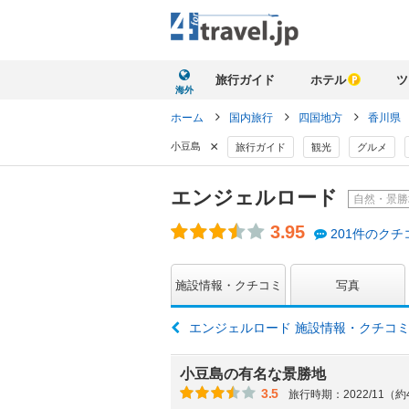
旅行ガイド
ホテル
ツ
海外
ホーム
国内旅行
四国地方
香川県
×
小豆島
旅行ガイド
観光
グルメ
エンジェルロード
自然・景勝
3.95
201件のクチ
施設情報・クチコミ
写真
エンジェルロード 施設情報・クチコ
小豆島の有名な景勝地
3.5
旅行時期：2022/11（