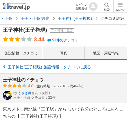
ログイン
新規登録
検索
MENU
子・十条
王子・十条 観光
王子神社(王子権現)
クチコミ詳細
王子神社(王子権現)
寺・神社・教会
3.44
91件のクチコミ
施設情報・クチコミ
写真
地図・周辺情報
王子神社(王子権現) 施設情報・クチコミに戻る
王子神社のイチョウ
4.0
旅行時期：2022/10（約4年前）
by
うさぎ姫
さん
（女性）
王子・十条 クチコミ：22件
東京メトロ南北線「王子駅」から 歩いて数分のところにある こ
ちらの【 王子神社(王子権現) 】