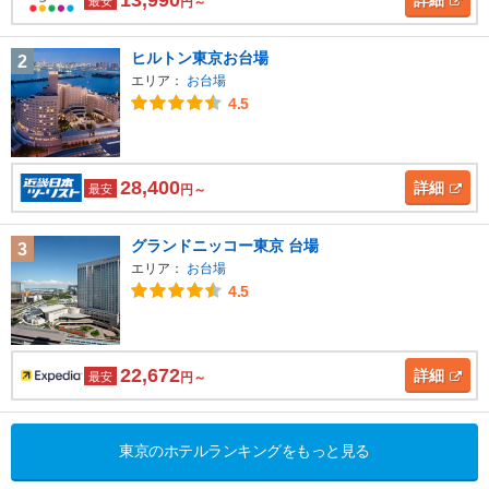
13,990
詳細
最安
円～
ヒルトン東京お台場
2
エリア：
お台場
4.5
28,400
詳細
最安
円～
グランドニッコー東京 台場
3
エリア：
お台場
4.5
22,672
詳細
最安
円～
東京のホテルランキングをもっと見る