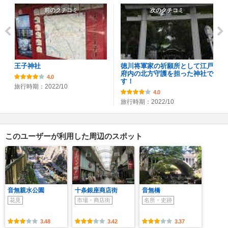
前のクチコミ
次のクチコミ
王子神社
徳川将軍家の祈願所として江戸
府内の北方守護を担った神社で
4.0
す！
旅行時期：2022/10
4.0
旅行時期：2022/10
このユーザーが利用した周辺のスポット
音無親水公園
十条銀座商店街
音無橋
花見
市場・商店街
名所・史跡
3.48
3.42
3.37