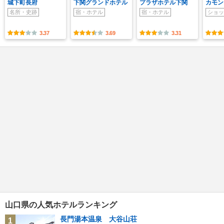
城下町長府
下関グランドホテル
プラザホテル下関
カモン
名所・史跡
宿・ホテル
宿・ホテル
ショッ
3.37
3.69
3.31
山口県の人気ホテルランキング
長門湯本温泉 大谷山荘
1