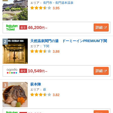
エリア：
長門市・長門湯本温泉
3.95
46,200
詳細
最安
円～
天然温泉関門の湯 ドーミーインPREMIUM下関
2
エリア：
下関
3.88
10,549
詳細
最安
円～
萩本陣
3
エリア：
萩
3.82