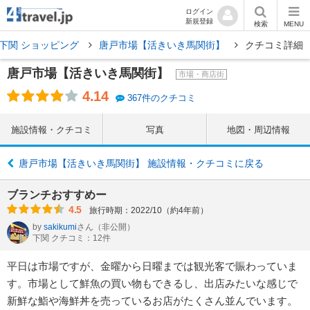
ログイン
新規登録
検索
MENU
下関 ショッピング
唐戸市場【活きいき馬関街】
クチコミ詳細
唐戸市場【活きいき馬関街】
市場・商店街
4.14
367件のクチコミ
施設情報・クチコミ
写真
地図・周辺情報
唐戸市場【活きいき馬関街】 施設情報・クチコミに戻る
ブランチおすすめー
4.5
旅行時期：2022/10（約4年前）
by
sakikumi
さん
（非公開）
下関 クチコミ：12件
平日は市場ですが、金曜から日曜までは観光客で賑わっていま
す。市場として鮮魚の買い物もできるし、出店みたいな感じで
新鮮な鮨や海鮮丼を売っているお店がたくさん並んでいます。