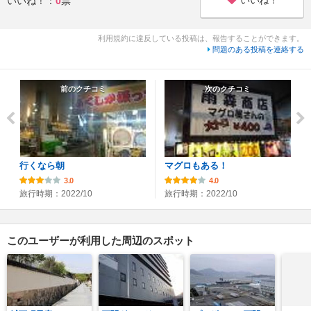
いいね！
いいね！：
0
票
利用規約に違反している投稿は、報告することができます。
問題のある投稿を連絡する
前のクチコミ
次のクチコミ
行くなら朝
マグロもある！
3.0
4.0
旅行時期：2022/10
旅行時期：2022/10
このユーザーが利用した周辺のスポット