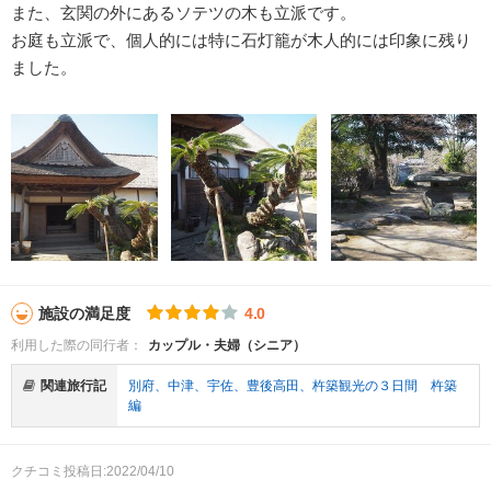
また、玄関の外にあるソテツの木も立派です。
お庭も立派で、個人的には特に石灯籠が木人的には印象に残り
ました。
施設の満足度
4.0
利用した際の同行者：
カップル・夫婦（シニア）
関連旅行記
別府、中津、宇佐、豊後高田、杵築観光の３日間 杵築
編
クチコミ投稿日:2022/04/10