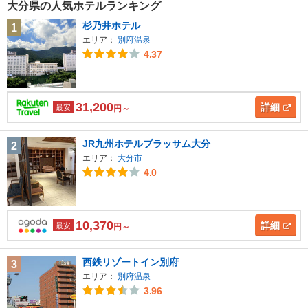
大分県の人気ホテルランキング
杉乃井ホテル
1
エリア：
別府温泉
4.37
31,200
詳細
最安
円～
JR九州ホテルブラッサム大分
2
エリア：
大分市
4.0
10,370
詳細
最安
円～
西鉄リゾートイン別府
3
エリア：
別府温泉
3.96