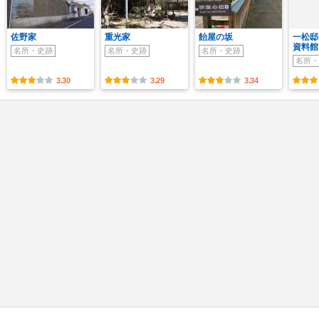
佐野家
重光家
飴屋の坂
一松邸
資料館
名所・史跡
名所・史跡
名所・史跡
名所・
3.30
3.29
3.34