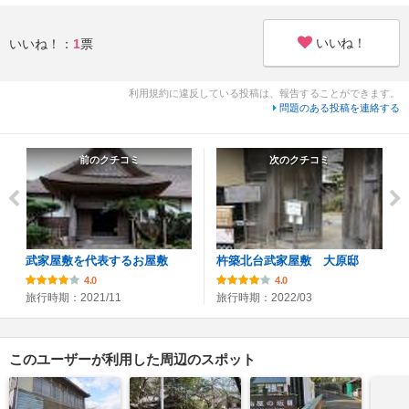
いいね！
いいね！：
1
票
利用規約に違反している投稿は、報告することができます。
問題のある投稿を連絡する
前のクチコミ
次のクチコミ
武家屋敷を代表するお屋敷
杵築北台武家屋敷 大原邸
4.0
4.0
旅行時期：2021/11
旅行時期：2022/03
このユーザーが利用した周辺のスポット