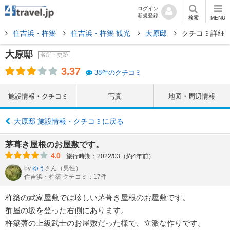
ログイン
新規登録
検索
MENU
住吉浜・杵築
住吉浜・杵築 観光
大原邸
クチコミ詳細
大原邸
名所・史跡
3.37
38件のクチコミ
施設情報・クチコミ
写真
地図・周辺情報
大原邸 施設情報・クチコミに戻る
茅葺き屋根のお屋敷です。
4.0
旅行時期：2022/03（約4年前）
by
ゆう
さん
（男性）
住吉浜・杵築 クチコミ：17件
杵築の武家屋敷では珍しい茅葺き屋根のお屋敷です。
酢屋の坂を登った右側にあります。
杵築藩の上級武士のお屋敷だった様で、立派な作りです。