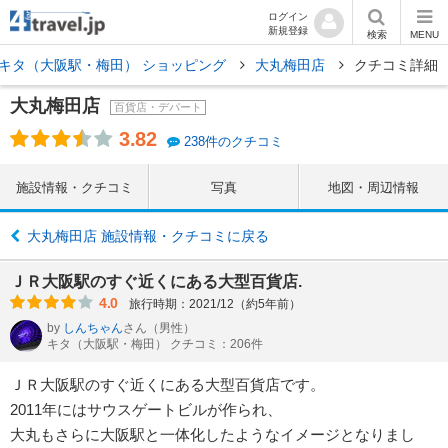
ログイン
新規登録
検索
MENU
キタ（大阪駅・梅田） ショッピング
大丸梅田店
クチコミ詳細
大丸梅田店
百貨店・デパート
3.82
238件のクチコミ
施設情報・クチコミ
写真
地図・周辺情報
大丸梅田店 施設情報・クチコミに戻る
ＪＲ大阪駅のすぐ近くにある大型百貨店.
4.0
旅行時期：2021/12（約5年前）
by
しんちゃん
さん
（男性）
キタ（大阪駅・梅田） クチコミ：206件
ＪＲ大阪駅のすぐ近くにある大型百貨店です。
2011年にはサウスゲートビルが作られ、
大丸もさらに大阪駅と一体化したようなイメージとなりまし