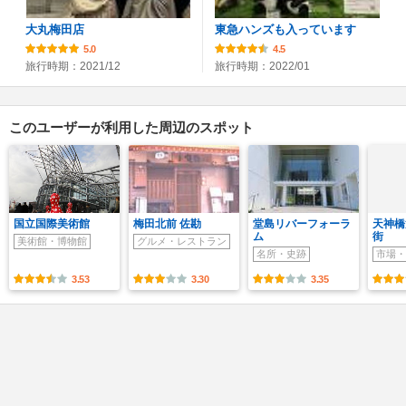
大丸梅田店
東急ハンズも入っています
5.0
4.5
旅行時期：2021/12
旅行時期：2022/01
このユーザーが利用した周辺のスポット
国立国際美術館
梅田北前 佐勘
堂島リバーフォーラ
天神橋
ム
街
美術館・博物館
グルメ・レストラン
名所・史跡
市場・
3.53
3.30
3.35