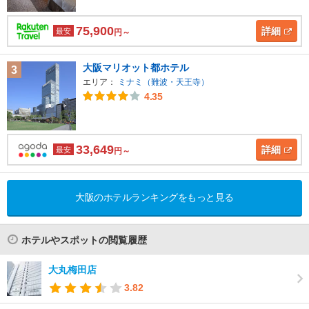
75,900
詳細
最安
円～
大阪マリオット都ホテル
3
エリア：
ミナミ（難波・天王寺）
4.35
33,649
詳細
最安
円～
大阪のホテルランキングをもっと見る
ホテルやスポットの閲覧履歴
大丸梅田店
3.82