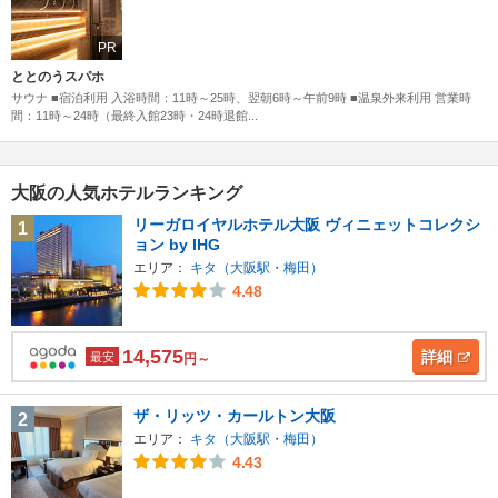
PR
ととのうスパホ
サウナ ■宿泊利用 入浴時間：11時～25時、翌朝6時～午前9時 ■温泉外来利用 営業時
間：11時～24時（最終入館23時・24時退館...
大阪の人気ホテルランキング
リーガロイヤルホテル大阪 ヴィニェットコレクシ
1
ョン by IHG
エリア：
キタ（大阪駅・梅田）
4.48
14,575
詳細
最安
円～
ザ・リッツ・カールトン大阪
2
エリア：
キタ（大阪駅・梅田）
4.43