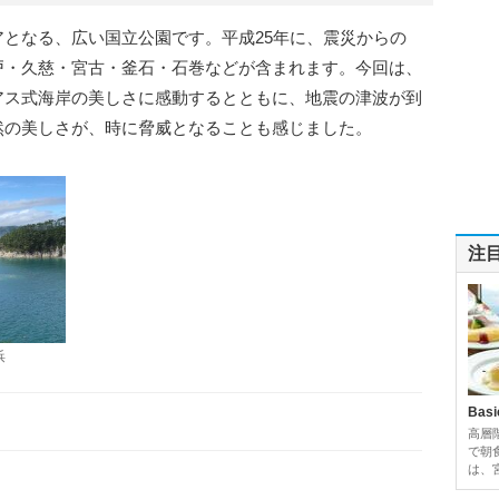
となる、広い国立公園です。平成25年に、震災からの
戸・久慈・宮古・釜石・石巻などが含まれます。今回は、
アス式海岸の美しさに感動するとともに、地震の津波が到
然の美しさが、時に脅威となることも感じました。
注
浜
Basi
高層
で朝
は、