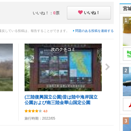
宮
いいね！
いいね！：
0
票
1
違反している投稿は、報告することができます。
問題のある投稿を連絡する
次のクチコミ
2
(三陸復興国立公園)昔は陸中海岸国立
公園および南三陸金華山国定公園
4.0
旅行時期：2022/05
3