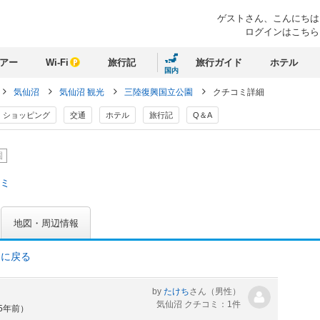
ゲストさん、
こんにちは
ログインはこちら
アー
Wi-Fi
旅行記
旅行ガイド
ホテル
国内
気仙沼
気仙沼 観光
三陸復興国立公園
クチコミ詳細
ショッピング
交通
ホテル
旅行記
Q＆A
園
コミ
地図・周辺情報
ミに戻る
by
たけち
さん
（男性）
気仙沼 クチコミ：1件
約5年前）