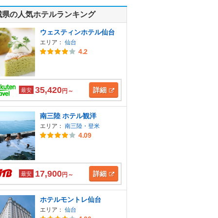
城県の人気ホテルランキング
ウェスティンホテル仙台
エリア：
仙台
4.2
35,420
詳細
最安
円～
南三陸 ホテル観洋
エリア：
南三陸・登米
4.09
17,900
詳細
最安
円～
ホテルモントレ仙台
エリア：
仙台