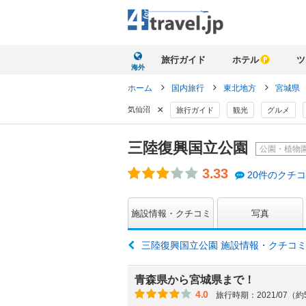
旅行ガイド
ホテル
ツ
海外
ホーム
国内旅行
東北地方
宮城県
×
気仙沼
旅行ガイド
観光
グルメ
三陸復興国立公園
公園・植物
3.33
20件のクチ
施設情報・クチコミ
写真
三陸復興国立公園 施設情報・クチコ
青森県から宮城県まで！
4.0
旅行時期：2021/07（