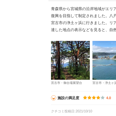
青森県から宮城県の沿岸地域がエリア
復興を目指して制定されました。八
宮古市の浄土ヶ浜に行きました。リ
達した地点の表示などを見ると、自
宮古市・御台場展望台
宮古市・浄土ヶ
施設の満足度
4.0
クチコミ投稿日:2021/10/10