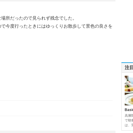
な場所だったので見られず残念でした。
ので今度行ったときにはゆっくりお散歩して景色の良さを
注
Basi
高層
で朝
は、