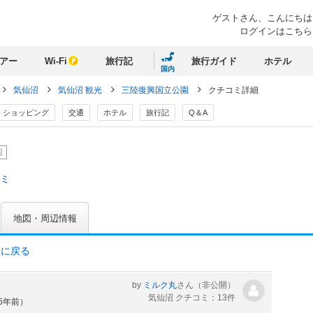
ゲストさん、
こんにちは
ログインはこちら
アー
Wi-Fi
旅行記
旅行ガイド
ホテル
国内
気仙沼
気仙沼 観光
三陸復興国立公園
クチコミ詳細
ショッピング
交通
ホテル
旅行記
Q＆A
園
コミ
地図・周辺情報
ミに戻る
by
ミルク丸
さん
（非公開）
気仙沼 クチコミ：13件
約5年前）