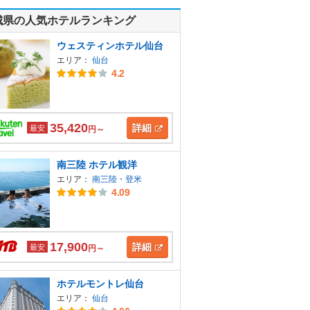
城県の人気ホテルランキング
ウェスティンホテル仙台
エリア：
仙台
4.2
35,420
詳細
最安
円～
南三陸 ホテル観洋
エリア：
南三陸・登米
4.09
17,900
詳細
最安
円～
ホテルモントレ仙台
エリア：
仙台