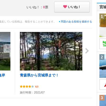
いいね！
宮
いいね！：
0
票
1
違反している投稿は、報告することができます。
問題のある投稿を連絡する
次のクチコミ
2
海岸
青森県から宮城県まで！
4.0
旅行時期：2021/07
3