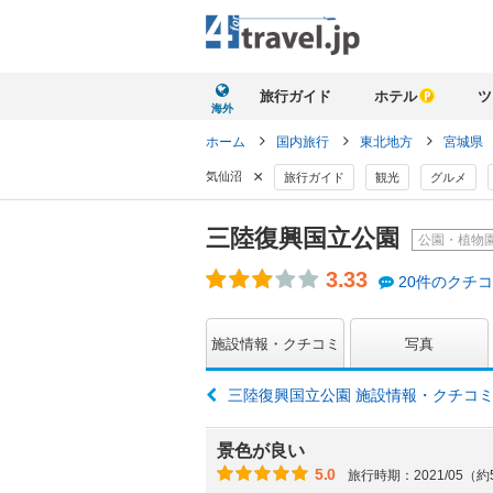
旅行ガイド
ホテル
ツ
海外
ホーム
国内旅行
東北地方
宮城県
×
気仙沼
旅行ガイド
観光
グルメ
三陸復興国立公園
公園・植物
3.33
20件のクチ
施設情報・クチコミ
写真
三陸復興国立公園 施設情報・クチコ
景色が良い
5.0
旅行時期：2021/05（