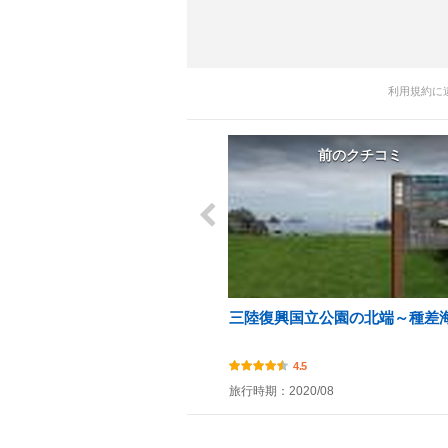
利用規約に
前のクチコミ
三陸復興国立公園の北端～種差
4.5
旅行時期：2020/08