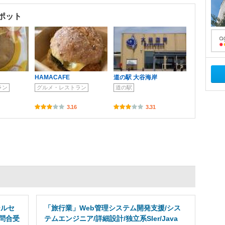
ポット
HAMACAFE
道の駅 大谷海岸
ラン
グルメ・レストラン
道の駅
3.16
3.31
ールセ
「旅行業」Web管理システム開発支援/シス
問合受
テムエンジニア/詳細設計/独立系SIer/Java