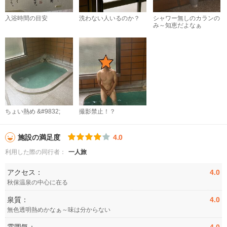
入浴時間の目安
洗わない人いるのか？
シャワー無しのカランの
み～知恵だよなぁ
ちょい熱め &#9832;︎
撮影禁止！？
施設の満足度
4.0
利用した際の同行者：
一人旅
アクセス：
4.0
秋保温泉の中心に在る
泉質：
4.0
無色透明熱めかなぁ～味は分からない
雰囲気：
4.0