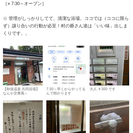
［※ 7:30～オープン］
☆ 管理がしっかりしてて、清潔な浴場。ココでは（ココに限ら
ず）譲り合いの行動が必至！村の爺さん達は「いい味」出しま
くりです。。
【秋保温泉 共同浴場】
7:30～早くからやってる
大人 ￥300 です
なんか交番風～
んで助かります