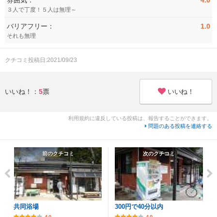
３人で丁度！５人は無理～
バリアフリー：
1.0
それも無理
クチコミ投稿日:2021/09/23
いいね！
いいね！：
5
票
利用規約に違反している投稿は、報告することができます。
問題のある投稿を連絡する
前のクチコミ
次のクチコミ
共同浴場
300円で40分以内