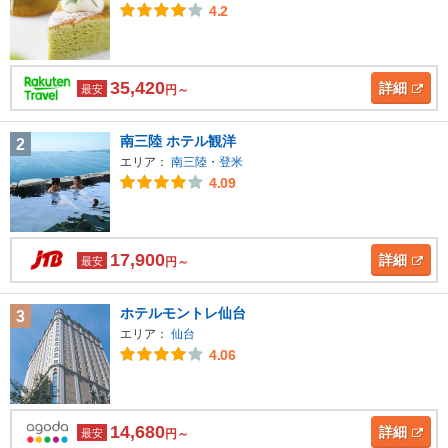
4.2
35,420
詳細
最安
円～
南三陸 ホテル観洋
2
エリア：
南三陸・登米
4.09
17,900
詳細
最安
円～
ホテルモントレ仙台
3
エリア：
仙台
4.06
14,680
詳細
最安
円～