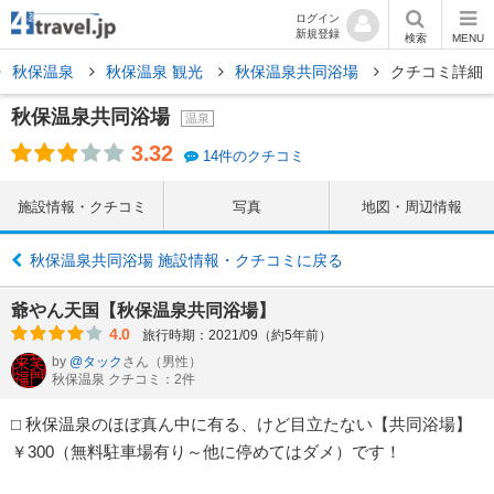
ログイン
新規登録
検索
MENU
秋保温泉
秋保温泉 観光
秋保温泉共同浴場
クチコミ詳細
秋保温泉共同浴場
温泉
3.32
14件のクチコミ
施設情報・クチコミ
写真
地図・周辺情報
秋保温泉共同浴場 施設情報・クチコミに戻る
爺やん天国【秋保温泉共同浴場】
4.0
旅行時期：2021/09（約5年前）
by
@タック
さん
（男性）
秋保温泉 クチコミ：2件
⬜︎ 秋保温泉のほぼ真ん中に有る、けど目立たない【共同浴場】
￥300（無料駐車場有り～他に停めてはダメ）です！