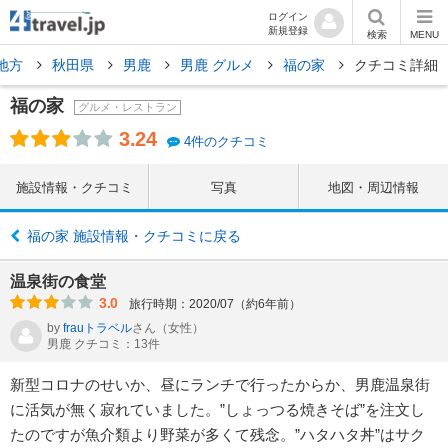
ログイン
新規登録
検索
MENU
地方
秋田県
男鹿
男鹿 グルメ
福の家
クチコミ詳細
福の家
グルメ・レストラン
3.24
4件のクチコミ
施設情報・クチコミ
写真
地図・周辺情報
福の家 施設情報・クチコミに戻る
温泉街の食堂
3.0
旅行時期：2020/07（約6年前）
by
frauトラベル
さん
（女性）
男鹿 クチコミ：13件
新型コロナのせいか、昼にランチで行ったからか、男鹿温泉街
に活気が無く寂れていました。”しょっつる焼きそば”を注文し
たのですが魚介類より野菜が多くて残念。”ハタハタ丼”はサク