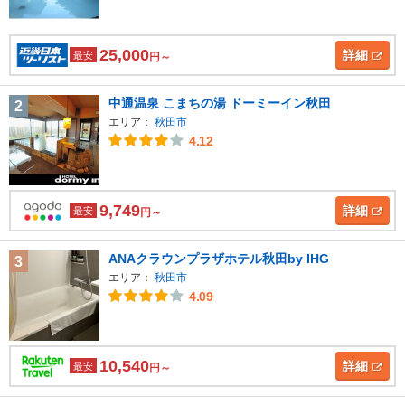
25,000
詳細
最安
円～
中通温泉 こまちの湯 ドーミーイン秋田
2
エリア：
秋田市
4.12
9,749
詳細
最安
円～
ANAクラウンプラザホテル秋田by IHG
3
エリア：
秋田市
4.09
10,540
詳細
最安
円～