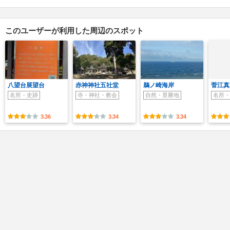
このユーザーが利用した周辺のスポット
八望台展望台
赤神神社五社堂
鵜ノ崎海岸
菅江真
名所・史跡
寺・神社・教会
自然・景勝地
名所・
3.36
3.34
3.34