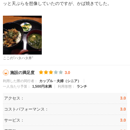
ッと天ぷらを想像していたのですが、かば焼きでした。
ここの”ハタハタ丼”
施設の満足度
3.0
利用した際の同行者：
カップル・夫婦（シニア）
一人当たり予算：
1,500円未満
利用形態：
ランチ
アクセス：
3.0
コストパフォーマンス：
3.0
サービス：
3.0