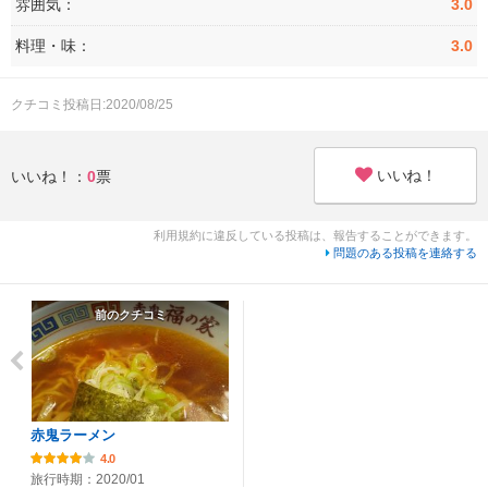
雰囲気：
3.0
料理・味：
3.0
クチコミ投稿日:2020/08/25
いいね！
いいね！：
0
票
利用規約に違反している投稿は、報告することができます。
問題のある投稿を連絡する
前のクチコミ
赤鬼ラーメン
4.0
旅行時期：2020/01