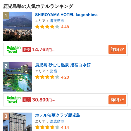
鹿児島県の人気ホテルランキング
SHIROYAMA HOTEL kagoshima
1
エリア：
鹿児島市
4.48
14,762
詳細
最安
円～
鹿児島 砂むし温泉 指宿白水館
2
エリア：
指宿
4.23
30,800
詳細
最安
円～
ホテル法華クラブ鹿児島
3
エリア：
鹿児島市
4.14