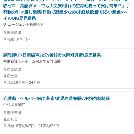
験ゼロ、英語ダメ、でも大丈夫/憧れの空港勤務って実は簡単!?」手
荷物の引き渡し業務!日勤で残業少なめ/未経験歓迎!明るい髪色×ネ
イルOK/鹿児島県
UTエージェント株式会社
鹿児島県
時給1,070円～
調理師/JR日南線車22分/曽於市大隅町月野/鹿児島県
特別養護老人ホームおおすみ竹山園
鹿児島県
正社員
月給19万円～24万円
介護職・ヘルパー/南九州市/鹿児島県/病院/JR指宿枕崎線
中村温泉病院
鹿児島県
正社員
月給18万4,547円～21万2,672円