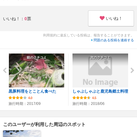
いいね！
いいね！：
0
票
利用規約に違反している投稿は、報告することができます。
問題のある投稿を連絡する
前のクチコミ
次のクチコミ
黒豚料理をとことん食べた
しゃぶしゃぶと鹿児島郷土料理
4.0
4.5
旅行時期：2017/09
旅行時期：2018/06
このユーザーが利用した周辺のスポット