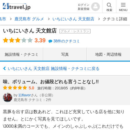
ログイン
新規登録
検索
MENU
島市
鹿児島市 グルメ
いちにいさん 天文館店
クチコミ詳細
いちにいさん 天文館店
グルメ・レストラン
3.39
38件のクチコミ
施設情報・クチコミ
写真
地図・周辺情報
いちにいさん 天文館店 施設情報・クチコミに戻る
味、ボリューム、お値段どれも言うことなし!!
5.0
旅行時期：2018/05（約8年前）
by
11flavor
さん
（非公開）
鹿児島市 クチコミ：2件
黒豚を出す店は数あれど、これほど充実している店を他に知り
ません。とにかく写真を見てほしいです。
\3000未満のコースでも、メインのしゃぶしゃぶ(これだけでも