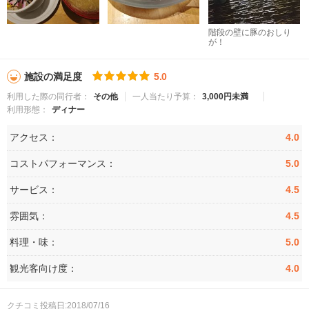
階段の壁に豚のおしり
が！
施設の満足度
5.0
利用した際の同行者：
その他
一人当たり予算：
3,000円未満
利用形態：
ディナー
アクセス：
4.0
コストパフォーマンス：
5.0
サービス：
4.5
雰囲気：
4.5
料理・味：
5.0
観光客向け度：
4.0
クチコミ投稿日:2018/07/16