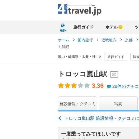
旅行ガイド
ホテル
ツ
海外
ホーム
国内旅行
近畿地方
京都
ミ詳細
×
嵐山・嵯峨野・太秦・桂
旅行ガイド
観
トロッコ嵐山駅
駅
3.36
29件のクチ
施設情報・クチコミ
写真
トロッコ嵐山駅 施設情報・クチコミ
一度乗ってみてほしいです