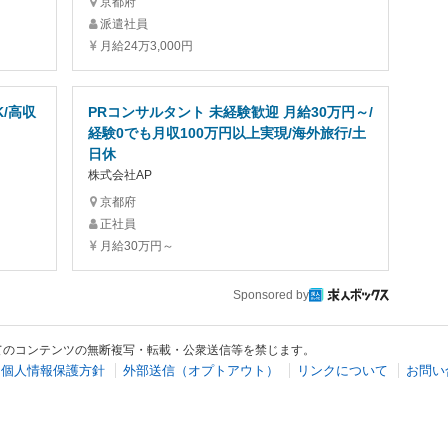
京都府
派遣社員
月給24万3,000円
/高収
PRコンサルタント 未経験歓迎 月給30万円～/
経験0でも月収100万円以上実現/海外旅行/土
日休
株式会社AP
京都府
正社員
月給30万円～
Sponsored by
てのコンテンツの無断複写・転載・公衆送信等を禁じます。
個人情報保護方針
外部送信（オプトアウト）
リンクについて
お問い