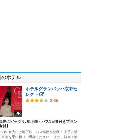
目のホテル
ホテルグランバッハ京都セ
レクト
3.65
PR
観光にピッタリ♪地下鉄・バス1日券付きプラン
食付】
市内の観光には地下鉄・バス移動が便利！ 上手に活
て京都を思い切りご堪能ください。 また、観光で疲