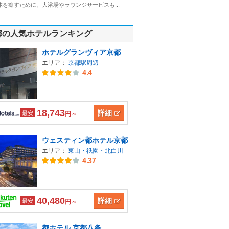
体を癒すために、大浴場やラウンジサービスも...
都の人気ホテルランキング
ホテルグランヴィア京都
エリア：
京都駅周辺
4.4
18,743
詳細
最安
円～
ウェスティン都ホテル京都
エリア：
東山・祇園・北白川
4.37
40,480
詳細
最安
円～
都ホテル 京都八条