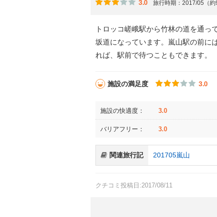
3.0
旅行時期：2017/05（
トロッコ嵯峨駅から竹林の道を通っ
坂道になっています。嵐山駅の前に
れば、駅前で待つこともできます。
施設の満足度
3.0
施設の快適度：
3.0
バリアフリー：
3.0
関連旅行記
201705嵐山
クチコミ投稿日:2017/08/11