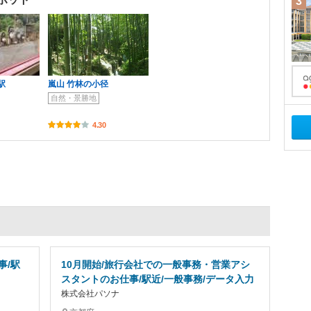
3
駅
嵐山 竹林の小径
自然・景勝地
4.30
事/駅
10月開始/旅行会社での一般事務・営業アシ
スタントのお仕事/駅近/一般事務/データ入力
株式会社パソナ