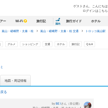
ゲストさん、
こんにちは
ログインはこちら
アー
Wi-Fi
旅行記
旅行ガイド
ホテル
国内
嵐山・嵯峨野・太秦・桂
嵐山・嵯峨野・太秦・桂 交通
トロッコ嵐山駅
光
グルメ
ショッピング
交通
ホテル
旅行記
Q＆A
コミ
地図・周辺情報
に戻る
by
BE I
さん
（非公開）
嵐山・嵯峨野・太秦・桂 クチコミ：4