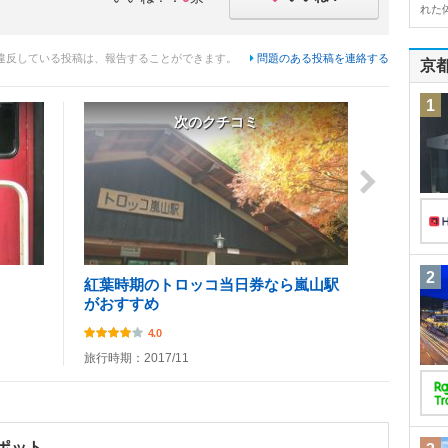
れた
違反している投稿は、報告することができます。
問題のある投稿を連絡する
京
1
次のクチコミ
2
紅葉時期のトロッコ当日券なら嵐山駅
がおすすめ
4.0
旅行時期：2017/11
ポット