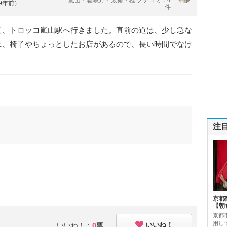
約9年前）
件
て、トロッコ嵐山駅へ行きました。直前の道は、少し急な
は、椅子やちょっとしたお店があるので、長い時間でなけ
注
京都
【朝
京都
用し
いいね！
いいね！：
0
票