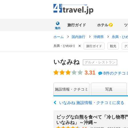
旅行ガイド
ホテル
ツ
海外
ホーム
国内旅行
沖縄県
糸満・ひ
×
糸満・ひめゆり
旅行ガイド
観光
グ
いなみね
グルメ・レストラン
3.31
8件のクチコ
施設情報・クチコミ
写真
いなみね 施設情報・クチコミに戻る
ビッグな白熊を食べて「冷し物専
いなみね」～沖縄～