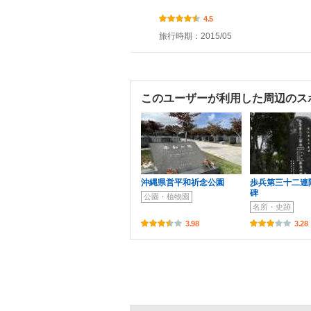
4.5
旅行時期：2015/05
このユーザーが利用した周辺のス
沖縄県営平和祈念公園
歩兵第三十二連
碑
公園・植物園
名所・史跡
3.98
3.28