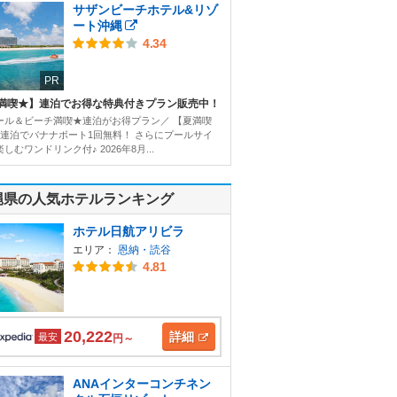
サザンビーチホテル&リゾ
ート沖縄
4.34
PR
満喫★】連泊でお得な特典付きプラン販売中！
ール＆ビーチ満喫★連泊がお得プラン／ 【夏満喫
2連泊でバナナボート1回無料！ さらにプールサイ
しむワンドリンク付♪ 2026年8月...
縄県の人気ホテルランキング
ホテル日航アリビラ
エリア：
恩納・読谷
4.81
20,222
詳細
最安
円～
ANAインターコンチネン