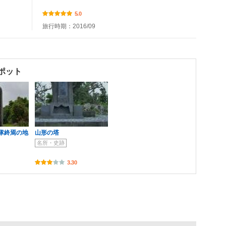
5.0
旅行時期：2016/09
ポット
隊終焉の地
山形の塔
名所・史跡
3.30