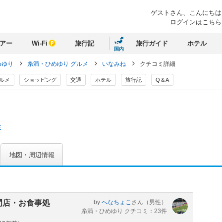
ゲストさん、
こんにちは
ログインはこちら
アー
Wi-Fi
旅行記
旅行ガイド
ホテル
国内
めゆり
糸満・ひめゆり グルメ
いなみね
クチコミ詳細
ルメ
ショッピング
交通
ホテル
旅行記
Q＆A
ミ
地図・周辺情報
門店・お食事処
by
へなちょこ
さん
（男性）
糸満・ひめゆり クチコミ：23件