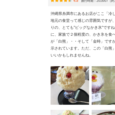
4.5
旅行時期：2016/07（約
沖縄県糸満市にあるお店がここ「冷
地元の食堂って感じの雰囲気ですが
りの、とても”ビッグなかき氷”です
に、家族で２個程度の、かき氷を食
が「白熊」・・そして「金時」です
示されています。ただ、この「白熊
いいかもしれませんね。