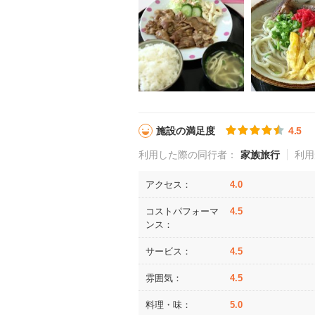
施設の満足度
4.5
利用した際の同行者：
家族旅行
利用
アクセス：
4.0
コストパフォーマ
4.5
ンス：
サービス：
4.5
雰囲気：
4.5
料理・味：
5.0