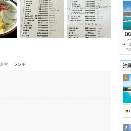
【夏
＼プ
★】
ドで楽
形態：
ランチ
沖
1
2