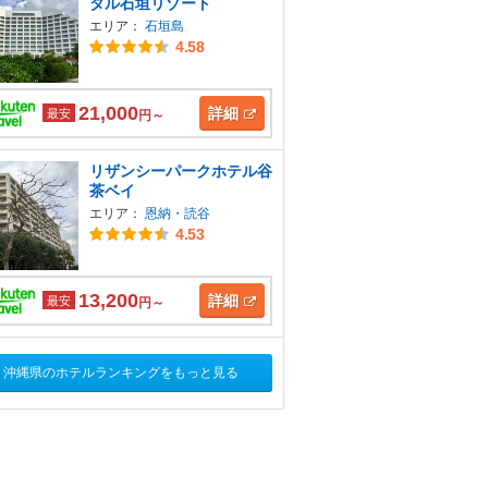
タル石垣リゾート
エリア：
石垣島
4.58
21,000
詳細
最安
円～
リザンシーパークホテル谷
茶ベイ
エリア：
恩納・読谷
4.53
13,200
詳細
最安
円～
沖縄県のホテルランキングをもっと見る