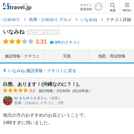
ログイン
新規登録
検索
MENU
・ひめゆり
糸満・ひめゆり グルメ
いなみね
クチコミ詳細
いなみね
グルメ・レストラン
3.31
8件のクチコミ
施設情報・クチコミ
写真
地図・周辺情報
いなみね 施設情報・クチコミに戻る
白熊、あります！(沖縄なのに？！)。
5.0
旅行時期：2016/09（約10年前）
by
もち＠うさぎ
さん
（女性）
糸満・ひめゆり クチコミ：2件
地元の方のおすすめのお店ということで、
14時すぎに伺いました。