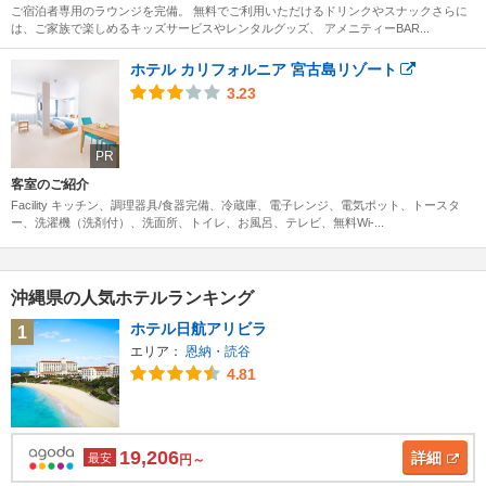
ご宿泊者専用のラウンジを完備。 無料でご利用いただけるドリンクやスナックさらに
は、ご家族で楽しめるキッズサービスやレンタルグッズ、 アメニティーBAR...
ホテル カリフォルニア 宮古島リゾート
3.23
PR
客室のご紹介
Facility キッチン、調理器具/食器完備、冷蔵庫、電子レンジ、電気ポット、トースタ
ー、洗濯機（洗剤付）、洗面所、トイレ、お風呂、テレビ、無料Wi-...
沖縄県の人気ホテルランキング
ホテル日航アリビラ
1
エリア：
恩納・読谷
4.81
19,206
詳細
最安
円～