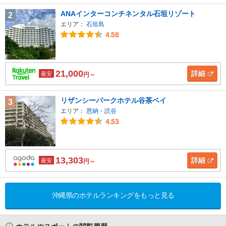
ANAインターコンチネンタル石垣リゾート
2
エリア：
石垣島
4.58
21,000
詳細
最安
円～
リザンシーパークホテル谷茶ベイ
3
エリア：
恩納・読谷
4.53
13,303
詳細
最安
円～
沖縄県のホテルランキングをもっと見る