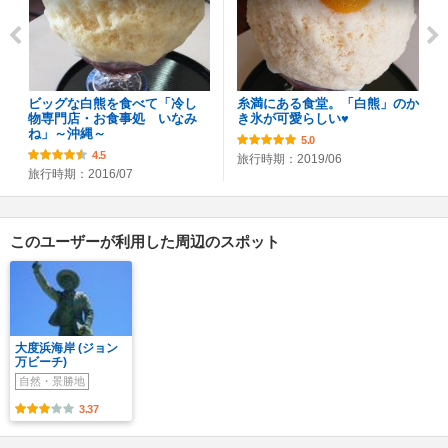
ビッグな白熊を食べて「冷し
糸満にある食堂。「白熊」のか
物専門店・お食事処 いなみ
き氷が可愛らしい♥️
ね」～沖縄～
5.0
4.5
旅行時期：2019/06
旅行時期：2016/07
このユーザーが利用した周辺のスポット
大度浜海岸 (ジョン
万ビーチ)
自然・景勝地
3.37