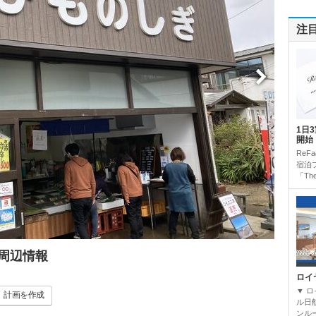
注
1日
開始
Re
宿泊
「The
周辺情報
ロイ
▼ 
計画
を作成
ル日
ンルー