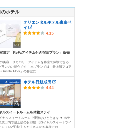
目のホテル
オリエンタルホテル東京ベ
イ
4.15
PR
3室限定「ReFaアイテム付き宿泊プラン」販売
Faの美容・リカバリーアイテムを客室で体験できる
プランのご紹介です！ 本プランでは、最上層フロア
 Oriental Floor」の客室に...
ホテル日航成田
4.44
PR
ヤルスイートルームを体験ステイ
ロイヤルスイートルームで優雅なひとときを ▼ ホテ
航成田内で最上級のお部屋 【ロイヤルスイートツイ
ム（132平米)】をたくさんのお客様にお...