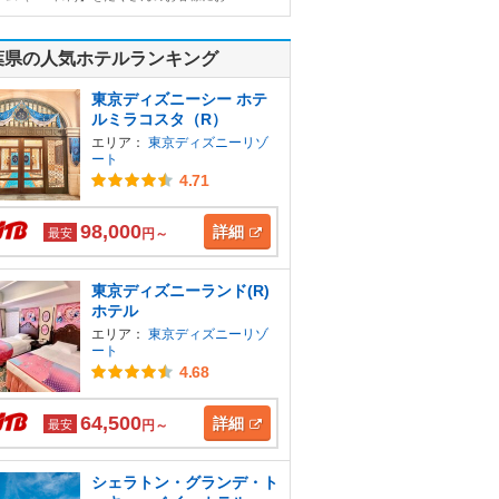
葉県の人気ホテルランキング
東京ディズニーシー ホテ
ルミラコスタ（R）
エリア：
東京ディズニーリゾ
ート
4.71
98,000
詳細
最安
円～
東京ディズニーランド(R)
ホテル
エリア：
東京ディズニーリゾ
ート
4.68
64,500
詳細
最安
円～
シェラトン・グランデ・ト