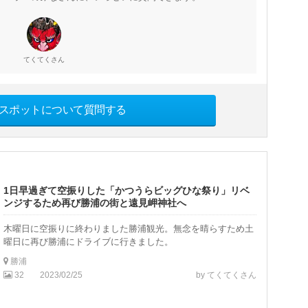
さん
てくてく
スポットについて質問する
1日早過ぎて空振りした「かつうらビッグひな祭り」リベ
ンジするため再び勝浦の街と遠見岬神社へ
木曜日に空振りに終わりました勝浦観光。無念を晴らすため土
曜日に再び勝浦にドライブに行きました。
勝浦
32
2023/02/25
by てくてくさん