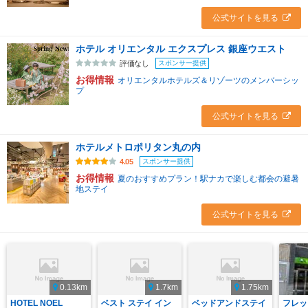
公式サイトを見る
ホテル オリエンタル エクスプレス 銀座ウエスト
スポンサー提供
評価なし
お得情報
オリエンタルホテルズ＆リゾーツのメンバーシッ
プ
公式サイトを見る
ホテルメトロポリタン丸の内
スポンサー提供
4.05
お得情報
夏のおすすめプラン！駅ナカで楽しむ都会の避暑
地ステイ
公式サイトを見る
0.13km
1.7km
1.75km
HOTEL NOEL
ベスト ステイ イン
ベッドアンドステイ
フレッ