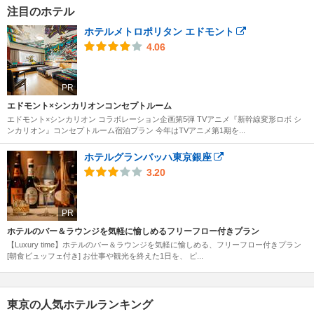
注目のホテル
ホテルメトロポリタン エドモント
4.06
PR
エドモント×シンカリオンコンセプトルーム
エドモント×シンカリオン コラボレーション企画第5弾 TVアニメ『新幹線変形ロボ シ
ンカリオン』コンセプトルーム宿泊プラン 今年はTVアニメ第1期を...
ホテルグランバッハ東京銀座
3.20
PR
ホテルのバー＆ラウンジを気軽に愉しめるフリーフロー付きプラン
【Luxury time】ホテルのバー＆ラウンジを気軽に愉しめる、フリーフロー付きプラン
[朝食ビュッフェ付き] お仕事や観光を終えた1日を、 ピ...
東京の人気ホテルランキング