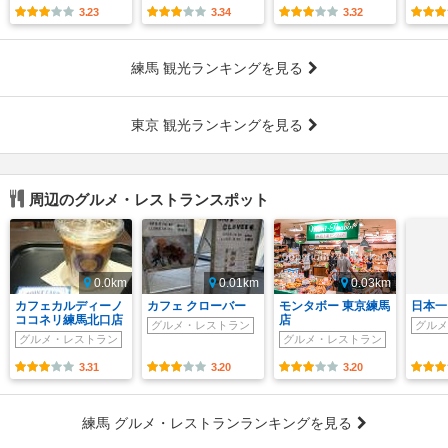
3.23
3.34
3.32
練馬 観光ランキングを見る
東京 観光ランキングを見る
周辺のグルメ・レストランスポット
0.0km
0.01km
0.03km
カフェカルディーノ
カフェ クローバー
モンタボー 東京練馬
日本一
ココネリ練馬北口店
店
グルメ・レストラン
グルメ
グルメ・レストラン
グルメ・レストラン
3.31
3.20
3.20
練馬 グルメ・レストランランキングを見る