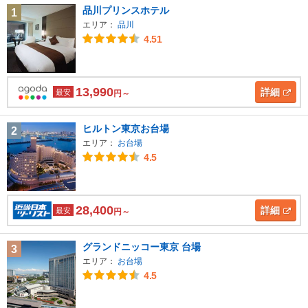
品川プリンスホテル
1
エリア：
品川
4.51
13,990
詳細
最安
円～
ヒルトン東京お台場
2
エリア：
お台場
4.5
28,400
詳細
最安
円～
グランドニッコー東京 台場
3
エリア：
お台場
4.5