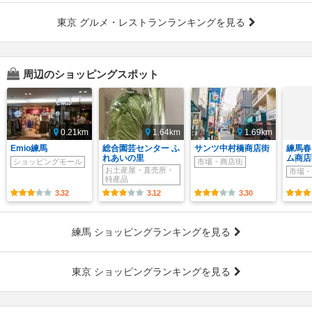
東京 グルメ・レストランランキングを見る
周辺のショッピングスポット
0.21km
1.64km
1.69km
Emio練馬
総合園芸センター ふ
サンツ中村橋商店街
練馬春
れあいの里
ム商店
ショッピングモール
市場・商店街
お土産屋・直売所・
市場・
特産品
3.32
3.12
3.30
練馬 ショッピングランキングを見る
東京 ショッピングランキングを見る