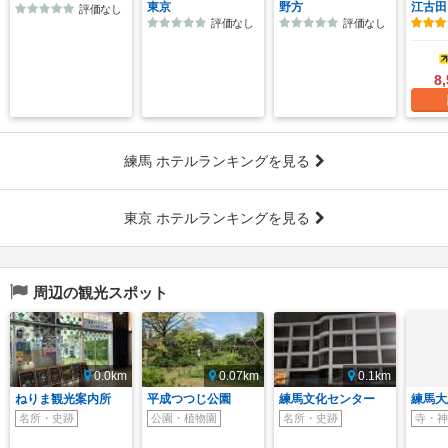
東京
野方
江古田
評価なし
評価なし
評価なし
8
練馬 ホテルランキングを見る
東京 ホテルランキングを見る
周辺の観光スポット
0.0km
0.07km
0.1km
ねりま観光案内所
平成つつじ公園
練馬文化センター
練馬大
名所・史跡
公園・植物園
名所・史跡
寺・神