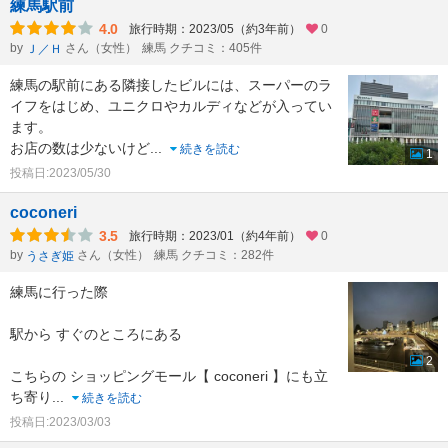
練馬駅前
4.0
旅行時期：2023/05（約3年前）
0
by
さん（女性）
練馬 クチコミ：405件
Ｊ／Ｈ
練馬の駅前にある隣接したビルには、スーパーのラ
イフをはじめ、ユニクロやカルディなどが入ってい
ます。
お店の数は少ないけど
...
続きを読む
1
投稿日:2023/05/30
coconeri
3.5
旅行時期：2023/01（約4年前）
0
by
さん（女性）
練馬 クチコミ：282件
うさぎ姫
練馬に行った際
駅から すぐのところにある
2
こちらの ショッピングモール【 coconeri 】にも立
ち寄り
...
続きを読む
投稿日:2023/03/03