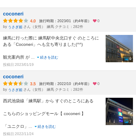
coconeri
4.0
旅行時期：2023/01（約4年前）
0
by
さん（女性）
練馬 クチコミ：282件
うさぎ姫
練馬に行った際に 練馬駅中央北口すぐ のところに
ある「Coconeri」へも立ち寄りました(^^)
観光案内所 が
...
続きを読む
9
投稿日:2023/01/19
coconeri
3.5
旅行時期：2022/10（約4年前）
0
by
さん（女性）
練馬 クチコミ：282件
うさぎ姫
西武池袋線「練馬駅」から すぐのところにある
こちらのショッピングモール【 coconeri 】
7
「ユニクロ」
...
続きを読む
投稿日:2022/11/24