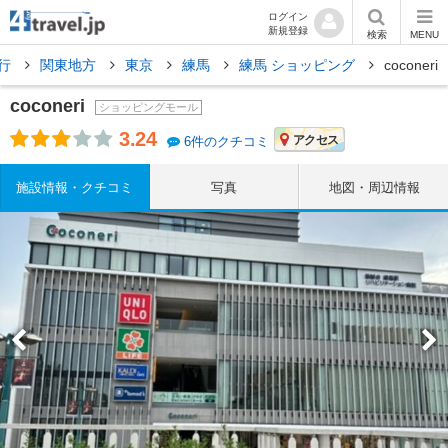
ログイン
新規登録
検索
MENU
行
関東地方
東京
練馬
練馬 ショッピング
coconeri
coconeri
ショッピングモール
3.24
アクセス
6件のクチコミ
施設情報・クチコミ
写真
地図・周辺情報