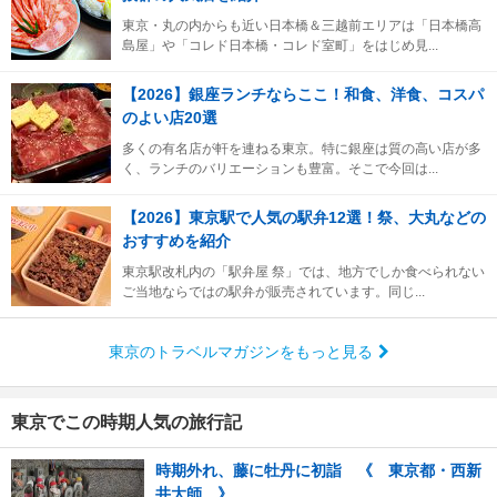
東京・丸の内からも近い日本橋＆三越前エリアは「日本橋高
島屋」や「コレド日本橋・コレド室町」をはじめ見...
【2026】銀座ランチならここ！和食、洋食、コスパ
のよい店20選
多くの有名店が軒を連ねる東京。特に銀座は質の高い店が多
く、ランチのバリエーションも豊富。そこで今回は...
【2026】東京駅で人気の駅弁12選！祭、大丸などの
おすすめを紹介
東京駅改札内の「駅弁屋 祭」では、地方でしか食べられない
ご当地ならではの駅弁が販売されています。同じ...
東京のトラベルマガジンをもっと見る
東京でこの時期人気の旅行記
時期外れ、藤に牡丹に初詣 《 東京都・西新
井大師 》