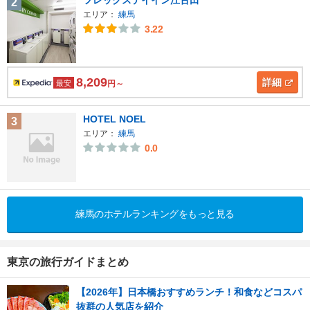
フレックステイイン江古田
2
エリア：
練馬
3.22
8,209
詳細
最安
円～
HOTEL NOEL
3
エリア：
練馬
0.0
練馬のホテルランキングをもっと見る
東京の旅行ガイドまとめ
【2026年】日本橋おすすめランチ！和食などコスパ
抜群の人気店を紹介