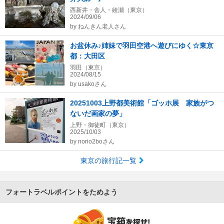
西新井・舎人・綾瀬（東京）
2024/09/06
by
ねんきん老人さん
お盆休み♪姉妹で羽田空港へ遊びにゆく☆東京
都：大田区
羽田（東京）
2024/08/15
by
usakoさん
20251003上野都美術館「ゴッホ展 家族がつ
ないだ画家の夢」
上野・御徒町（東京）
2025/10/03
by
norio2boさん
東京の旅行記一覧
フォートラベルポイントをためよう