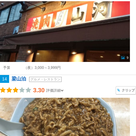
9
予算
（夜）3,000～3,999円
梁山泊
14
グルメ・レストラン
3.30
クリップ
評価詳細