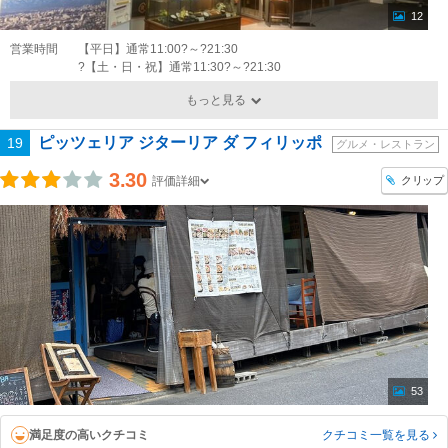
12
営業時間
【平日】通常11:00?～?21:30
?【土・日・祝】通常11:30?～?21:30
もっと見る
ピッツェリア ジターリア ダ フィリッポ
19
グルメ・レストラン
3.30
クリップ
評価詳細
53
満足度の高いクチコミ
クチコミ一覧
を見る