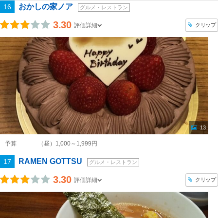
おかしの家ノア
16
グルメ・レストラン
3.30
クリップ
評価詳細
13
予算
（昼）1,000～1,999円
RAMEN GOTTSU
17
グルメ・レストラン
3.30
クリップ
評価詳細