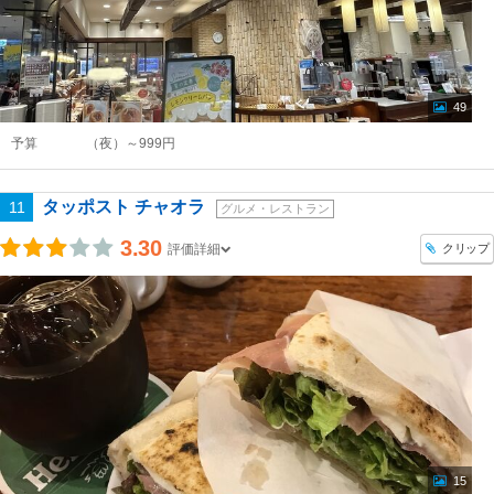
49
予算
（夜）～999円
タッポスト チャオラ
11
グルメ・レストラン
3.30
クリップ
評価詳細
15