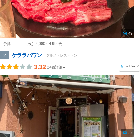
49
予算
（夜）4,000～4,999円
ケララバワン
2
グルメ・レストラン
3.32
クリップ
評価詳細
27