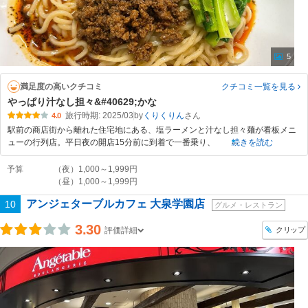
5
満足度の高いクチコミ
クチコミ一覧
を見る
やっぱり汁なし担々&#40629;かな
旅行時期: 2025/03
by
くりくりん
4.0
駅前の商店街から離れた住宅地にある、塩ラーメンと汁なし担々麺が看板メニ
ューの行列店。平日夜の開店15分前に到着で一番乗り、
続きを読む
予算
（夜）1,000～1,999円
（昼）1,000～1,999円
アンジェターブルカフェ 大泉学園店
10
グルメ・レストラン
3.30
クリップ
評価詳細