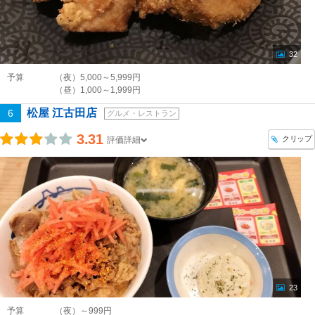
32
予算
（夜）5,000～5,999円
（昼）1,000～1,999円
松屋 江古田店
6
グルメ・レストラン
3.31
クリップ
評価詳細
23
予算
（夜）～999円