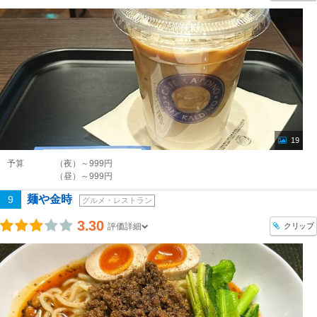
19
予算
（夜）～999円
（昼）～999円
麺や金時
9
グルメ・レストラン
3.30
クリップ
評価詳細