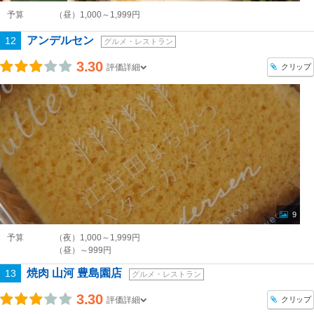
予算
（昼）1,000～1,999円
アンデルセン
12
グルメ・レストラン
3.30
クリップ
評価詳細
9
予算
（夜）1,000～1,999円
（昼）～999円
焼肉 山河 豊島園店
13
グルメ・レストラン
3.30
クリップ
評価詳細