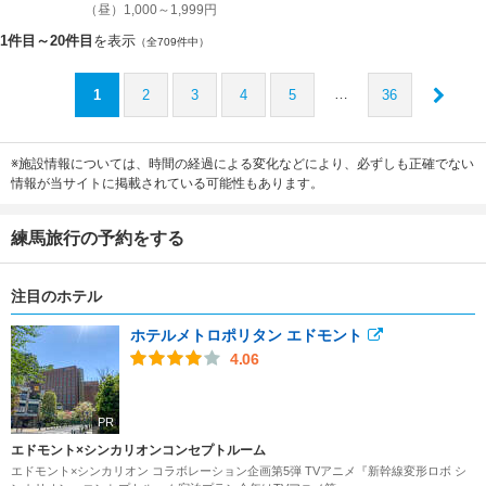
（昼）1,000～1,999円
1件目～20件目
を表示
（全709件中）
…
1
2
3
4
5
36
※施設情報については、時間の経過による変化などにより、必ずしも正確でない
情報が当サイトに掲載されている可能性もあります。
練馬旅行の予約をする
注目のホテル
ホテルメトロポリタン エドモント
4.06
PR
エドモント×シンカリオンコンセプトルーム
エドモント×シンカリオン コラボレーション企画第5弾 TVアニメ『新幹線変形ロボ シ