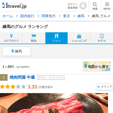
ログイン
新規登録
検索
MENU
ホーム
国内旅行
関東地方
東京
練馬
練馬 グルメ
練馬のグルメ ランキング
エリア
ガイド
観光
グルメ
ショッピング
ホテル
練馬
地図
から探す
1～20
件
（全709件中）
焼肉問屋 牛蔵
1
グルメ・レストラン
3.33
クリップ
評価詳細