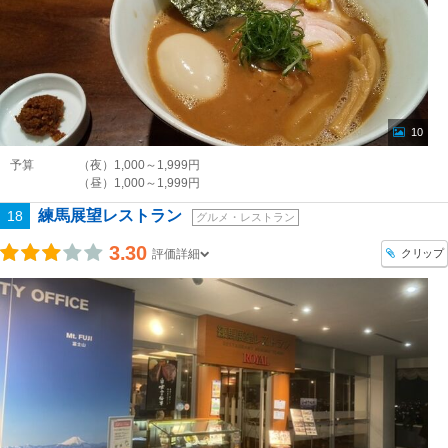
10
予算
（夜）1,000～1,999円
（昼）1,000～1,999円
練馬展望レストラン
18
グルメ・レストラン
3.30
クリップ
評価詳細