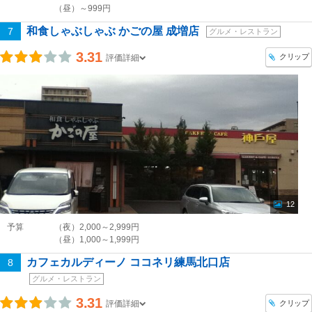
（昼）～999円
和食しゃぶしゃぶ かごの屋 成増店
7
グルメ・レストラン
3.31
クリップ
評価詳細
12
予算
（夜）2,000～2,999円
（昼）1,000～1,999円
カフェカルディーノ ココネリ練馬北口店
8
グルメ・レストラン
3.31
クリップ
評価詳細