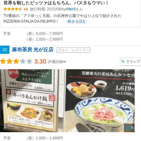
世界を制したピッツァはもちろん、パスタもウマい！
旅行時期: 2025/08
by
After9
4.5
TV番組の「アド街っく天国」の石神井公園でやはり上位で紹介された
PIZZERIA GTALIA DA FIlLIPPO！
続きを読む
予算
（夜）6,000～7,999円
（昼）2,000～2,999円
麻布茶房 光が丘店
20
グルメ・レストラン
3.30
クリップ
評価詳細
9
予算
（夜）1,000～1,999円