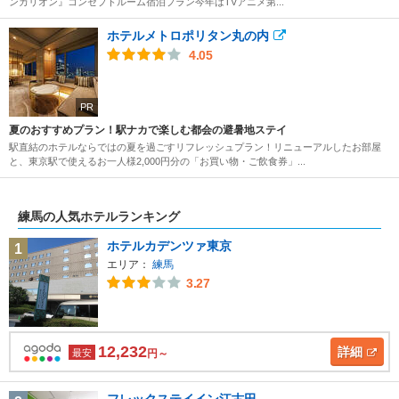
ンカリオン』コンセプトルーム宿泊プラン今年はTVアニメ第...
ホテルメトロポリタン丸の内
4.05
PR
夏のおすすめプラン！駅ナカで楽しむ都会の避暑地ステイ
駅直結のホテルならではの夏を過ごすリフレッシュプラン！リニューアルしたお部屋
と、東京駅で使えるお一人様2,000円分の「お買い物・ご飲食券」...
練馬の人気ホテルランキング
ホテルカデンツァ東京
1
エリア：
練馬
3.27
12,232
詳細
最安
円～