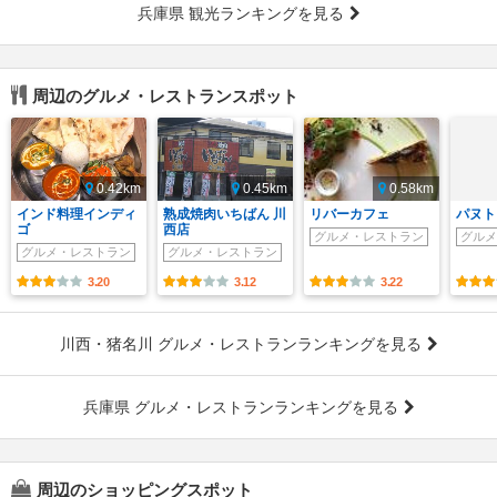
兵庫県 観光ランキングを見る
周辺のグルメ・レストランスポット
0.42km
0.45km
0.58km
インド料理インディ
熟成焼肉いちばん 川
リバーカフェ
パヌト
ゴ
西店
グルメ・レストラン
グルメ
グルメ・レストラン
グルメ・レストラン
3.20
3.12
3.22
川西・猪名川 グルメ・レストランランキングを見る
兵庫県 グルメ・レストランランキングを見る
周辺のショッピングスポット