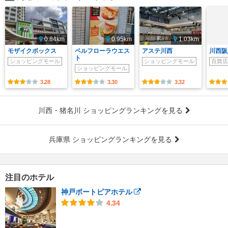
0.84km
0.95km
1.03km
モザイクボックス
ベルフローラウエス
アステ川西
川西阪
ト
ショッピングモール
ショッピングモール
百貨店
ショッピングモール
3.28
3.30
3.32
川西・猪名川 ショッピングランキングを見る
兵庫県 ショッピングランキングを見る
注目のホテル
神戸ポートピアホテル
4.34