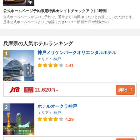
PR
公式ホームページ予約限定特典★レイトチェックアウト1時間
公式ホームページからのご予約で、通常より1時間ゆったりとお過ごしいただけます。
是非公式ホームページよりご確認ください♪ ※一部 除外日や対象外の...
兵庫県の人気ホテルランキング
神戸メリケンパークオリエンタルホテル
1
エリア：
神戸
4.41
11,620
詳細
最安
円～
ホテルオークラ神戸
2
エリア：
神戸
4.39