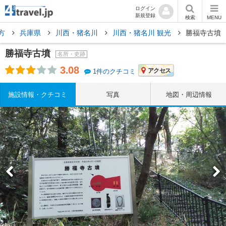
ログイン
新規登録
検索
MENU
方
兵庫県
川西・猪名川
川西・猪名川 観光
勝福寺古墳
勝福寺古墳
名所・史跡
3.08
アクセス
1件のクチコミ
施設情報・クチコミ
写真
地図・周辺情報