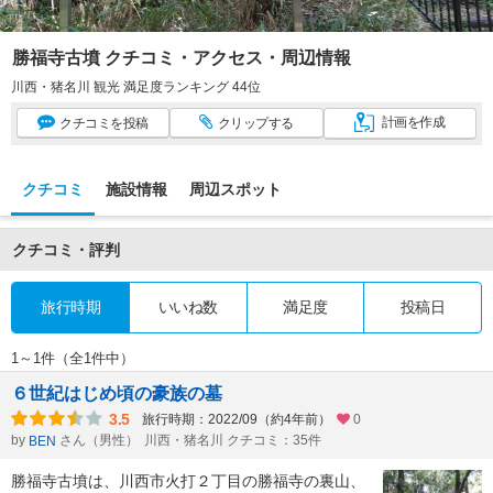
勝福寺古墳 クチコミ・アクセス・周辺情報
川西・猪名川 観光 満足度ランキング 44位
計画
を作成
クチコミ
を投稿
クリップ
する
クチコミ
施設情報
周辺スポット
クチコミ・評判
旅行時期
いいね数
満足度
投稿日
1～1件（全1件中）
６世紀はじめ頃の豪族の墓
3.5
旅行時期：2022/09（約4年前）
0
by
さん（男性）
川西・猪名川 クチコミ：35件
BEN
勝福寺古墳は、川西市火打２丁目の勝福寺の裏山、