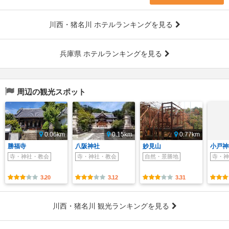
川西・猪名川 ホテルランキングを見る
兵庫県 ホテルランキングを見る
周辺の観光スポット
0.06km
0.15km
0.77km
勝福寺
八阪神社
妙見山
小戸神
寺・神社・教会
寺・神社・教会
自然・景勝地
寺・神
3.20
3.12
3.31
川西・猪名川 観光ランキングを見る