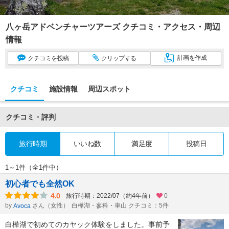
八ヶ岳アドベンチャーツアーズ クチコミ・アクセス・周辺
情報
計画
を作成
クチコミ
を投稿
クリップ
する
クチコミ
施設情報
周辺スポット
クチコミ・評判
旅行時期
いいね数
満足度
投稿日
1～1件（全1件中）
初心者でも全然OK
4.0
旅行時期：2022/07（約4年前）
0
by
さん（女性）
白樺湖・蓼科・車山 クチコミ：5件
Avoca
白樺湖で初めてのカヤック体験をしました。事前予