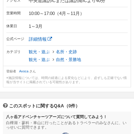
中央道諏訪ICまたは諏訪南ICより40分
アクセス
10:00～17:00（4月～11月）
営業時間
1～3月
休業日
詳細情報
公式ページ
観光・遊ぶ
名所・史跡
カテゴリ
観光・遊ぶ
自然・景勝地
登録者
Avoca
さん
※施設情報については、時間の経過による変化などにより、必ずしも正確でない情
報が当サイトに掲載されている可能性があります。
このスポットに関するQ&A（0件）
八ヶ岳アドベンチャーツアーズについて質問してみよう！
白樺湖・蓼科・車山に行ったことがあるトラベラーのみなさんに、い
っせいに質問できます。