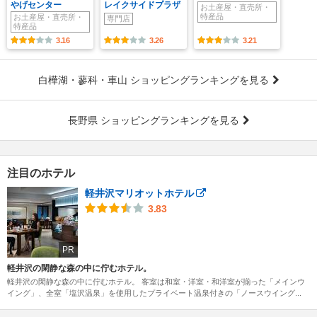
やげセンター
レイクサイドプラザ
お土産屋・直売所・
特産品
お土産屋・直売所・
専門店
特産品
3.16
3.26
3.21
白樺湖・蓼科・車山 ショッピングランキングを見る
長野県 ショッピングランキングを見る
注目のホテル
軽井沢マリオットホテル
3.83
PR
軽井沢の閑静な森の中に佇むホテル。
軽井沢の閑静な森の中に佇むホテル。 客室は和室・洋室・和洋室が揃った「メインウ
イング」、全室「塩沢温泉」を使用したプライベート温泉付きの「ノースウイング...