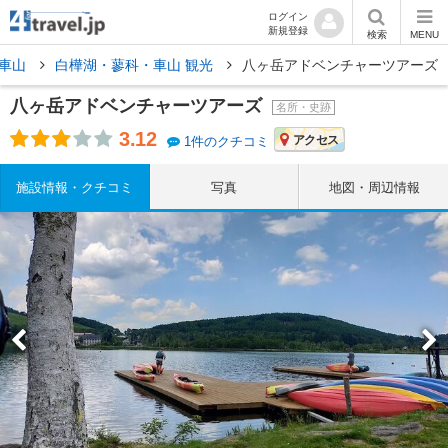
ログイン
新規登録
検索
MENU
・車山
白樺湖・蓼科・車山 観光
八ヶ岳アドベンチャーツアーズ
八ヶ岳アドベンチャーツアーズ
名所・史跡
3.12
アクセス
1件のクチコミ
施設情報・クチコミ
写真
地図・周辺情報