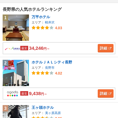
長野県の人気ホテルランキング
万平ホテル
1
エリア：
軽井沢
4.03
34,246
詳細
最安
円～
ホテルＪＡＬシティ長野
2
エリア：
長野市
4.02
9,438
詳細
最安
円～
王ヶ頭ホテル
3
エリア：
美ヶ原高原