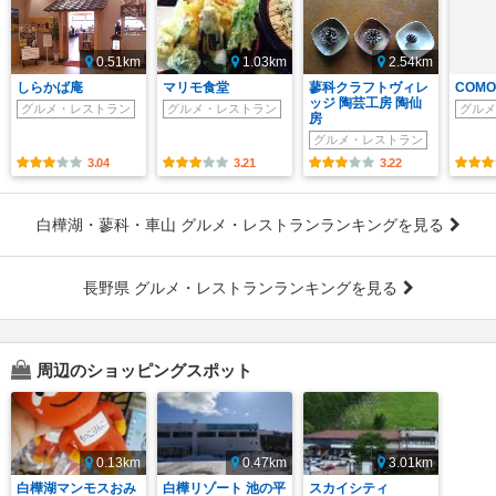
0.51km
1.03km
2.54km
しらかば庵
マリモ食堂
蓼科クラフトヴィレ
COMO
ッジ 陶芸工房 陶仙
グルメ・レストラン
グルメ・レストラン
グルメ
房
グルメ・レストラン
3.04
3.21
3.22
白樺湖・蓼科・車山 グルメ・レストランランキングを見る
長野県 グルメ・レストランランキングを見る
周辺のショッピングスポット
0.13km
0.47km
3.01km
白樺湖マンモスおみ
白樺リゾート 池の平
スカイシティ