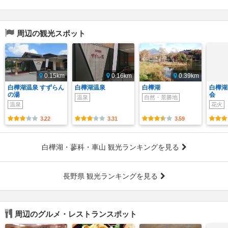
周辺の観光スポット
0.15km
0.16km
0.39km
白樺湖温泉 すずらん
白樺湖温泉
白樺湖
白樺湖
の湯
会
温泉
自然・景勝地
温泉
花火
3.22
3.31
3.59
白樺湖・蓼科・車山 観光ランキングを見る
長野県 観光ランキングを見る
周辺のグルメ・レストランスポット