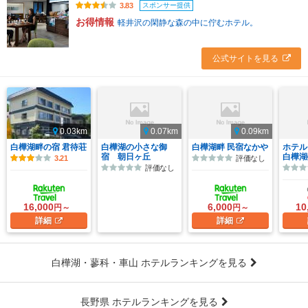
スポンサー提供
3.83
お得情報
軽井沢の閑静な森の中に佇むホテル。
公式サイトを見る
0.03km
0.07km
0.09km
白樺湖畔の宿 君待荘
白樺湖の小さな御
白樺湖畔 民宿なかや
ホテル
宿 朝日ヶ丘
白樺湖
3.21
評価なし
評価なし
16,000
6,000
10
円～
円～
詳細
詳細
白樺湖・蓼科・車山 ホテルランキングを見る
長野県 ホテルランキングを見る