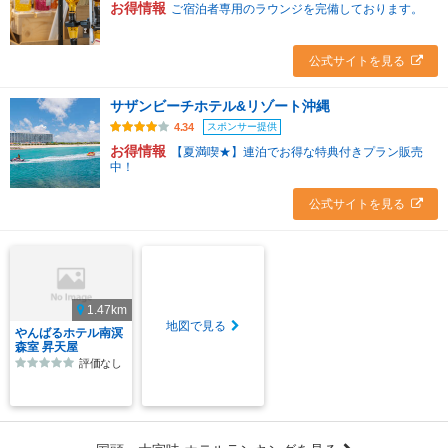
お得情報
ご宿泊者専用のラウンジを完備しております。
公式サイトを見る
サザンビーチホテル&リゾート沖縄
スポンサー提供
4.34
お得情報
【夏満喫★】連泊でお得な特典付きプラン販売
中！
公式サイトを見る
1.47km
地図で見る
やんばるホテル南溟
森室 昇天屋
評価なし