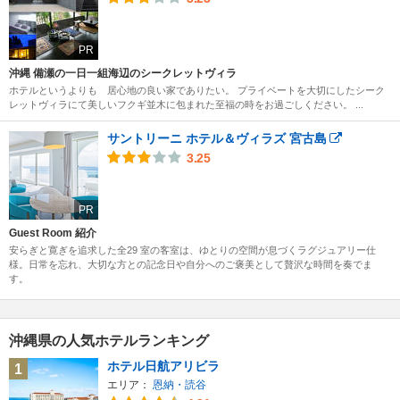
PR
沖縄 備瀬の一日一組海辺のシークレットヴィラ
ホテルというよりも 居心地の良い家でありたい。 プライベートを大切にしたシーク
レットヴィラにて美しいフクギ並木に包まれた至福の時をお過ごしください。 ...
サントリーニ ホテル＆ヴィラズ 宮古島
3.25
PR
Guest Room 紹介
安らぎと寛ぎを追求した全29 室の客室は、ゆとりの空間が息づくラグジュアリー仕
様。日常を忘れ、大切な方との記念日や自分へのご褒美として贅沢な時間を奏でま
す。
沖縄県の人気ホテルランキング
ホテル日航アリビラ
1
エリア：
恩納・読谷