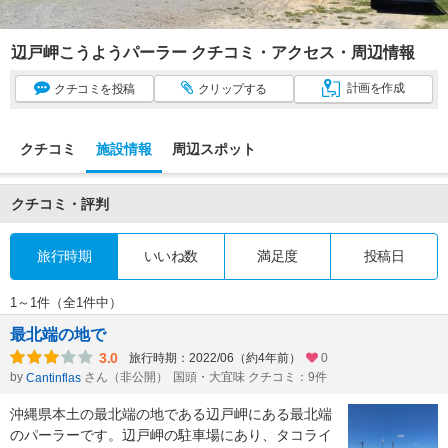
辺戸岬こうようパーラー クチコミ・アクセス・周辺情報
計画
を作成
クチコミ
を投稿
クリップ
する
クチコミ
施設情報
周辺スポット
クチコミ・評判
旅行時期
いいね数
満足度
投稿日
1～1件（全1件中）
最北端の地で
3.0
旅行時期：2022/06（約4年前）
0
by
さん（非公開）
国頭・大宜味 クチコミ：9件
Cantinflas
沖縄県本土の最北端の地である辺戸岬にある最北端
のパーラーです。辺戸岬の駐車場にあり、タコライ