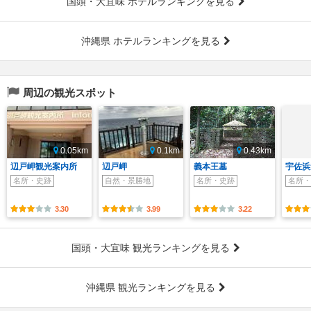
国頭・大宜味 ホテルランキングを見る
沖縄県 ホテルランキングを見る
周辺の観光スポット
0.05km
0.1km
0.43km
辺戸岬観光案内所
辺戸岬
義本王墓
宇佐浜
名所・史跡
自然・景勝地
名所・史跡
名所・
3.30
3.99
3.22
国頭・大宜味 観光ランキングを見る
沖縄県 観光ランキングを見る