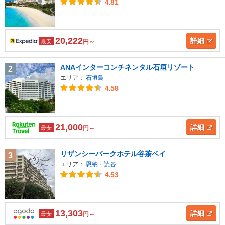
4.81
20,222
詳細
最安
円～
ANAインターコンチネンタル石垣リゾート
2
エリア：
石垣島
4.58
21,000
詳細
最安
円～
リザンシーパークホテル谷茶ベイ
3
エリア：
恩納・読谷
4.53
13,303
詳細
最安
円～