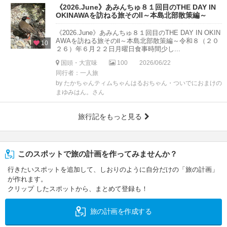
《2026.June》あみんちゅ８１回目のTHE DAY IN
OKINAWAを訪ねる旅そのⅡ～本島北部散策編～
《2026.June》あみんちゅ８１回目のTHE DAY IN OKIN
AWAを訪ねる旅そのⅡ～本島北部散策編～令和８（２０
10
２６）年６月２２日月曜日食事時間少し...
国頭・大宜味
100
2026/06/22
同行者：一人旅
by たかちゃんティムちゃんはるおちゃん・ついでにおまけの
まゆみはん。さん
旅行記をもっと見る
このスポットで旅の計画を作ってみませんか？
行きたいスポットを追加して、しおりのように自分だけの「旅の計画」
が作れます。
クリップ したスポットから、まとめて登録も！
旅の計画を作成する