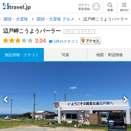
ログイン
新規登録
検索
MENU
国頭・大宜味
国頭・大宜味 グルメ
辺戸岬こうようパーラー
辺戸岬こうようパーラー
グルメ・レストラン
3.04
アクセス
1件のクチコミ
施設情報・クチコミ
写真
地図・周辺情報