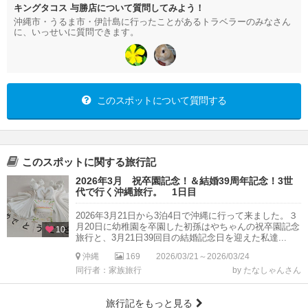
キングタコス 与勝店について質問してみよう！
沖縄市・うるま市・伊計島に行ったことがあるトラベラーのみなさん
に、いっせいに質問できます。
このスポットについて質問する
このスポットに関する旅行記
2026年3月 祝卒園記念！＆結婚39周年記念！3世
代で行く沖縄旅行。 1日目
2026年3月21日から3泊4日で沖縄に行って来ました。３
月20日に幼稚園を卒園した初孫はやちゃんの祝卒園記念
10
旅行と、3月21日39回目の結婚記念日を迎えた私達...
沖縄
169
2026/03/21～2026/03/24
同行者：家族旅行
by たなしゃんさん
旅行記をもっと見る