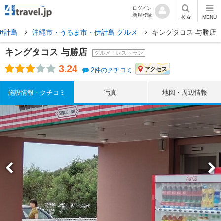
ログイン
新規登録
検索
MENU
伊計島
沖縄市・うるま市・伊計島 グルメ
キングタコス 与勝店
キングタコス 与勝店
グルメ・レストラン
3.24
アクセス
2件のクチコミ
施設情報・クチコミ
写真
地図・周辺情報