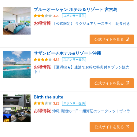
ブルーオーシャン ホテル＆リゾート 宮古島
スポンサー提供
3.20
お得情報
【公式限定】 ラグジュアリーステイ 朝食付き
公式サイトを見る
サザンビーチホテル&リゾート沖縄
スポンサー提供
4.34
お得情報
【夏満喫★】連泊でお得な特典付きプラン販売
中！
公式サイトを見る
Birth the suite
スポンサー提供
3.23
お得情報
沖縄 備瀬の一日一組海辺のシークレットヴィラ
公式サイトを見る