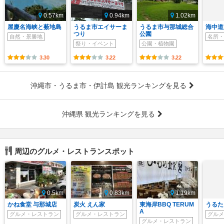
0.57km
0.94km
1.02km
屋慶名海峡と薮地島
うるま市エイサーま
うるま市与那城総合
海中道
つり
公園
自然・景勝地
名所・
祭り・イベント
公園・植物園
3.30
3.22
3.22
沖縄市・うるま市・伊計島 観光ランキングを見る
沖縄県 観光ランキングを見る
周辺のグルメ・レストランスポット
0.5km
0.83km
1.19km
かね食堂 与那城店
炭火 えん家
東海岸BBQ TERUM
うるた
A
グルメ・レストラン
グルメ・レストラン
グルメ
グルメ・レストラン