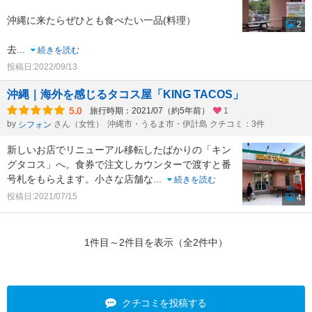
沖縄に来たらぜひとも食べたい一品(料理）
2
去
...
続きを読む
投稿日:2022/09/13
沖縄｜海外を感じるタコス屋「KING TACOS」
5.0
旅行時期：2021/07（約5年前）
1
by
さん（女性）
沖縄市・うるま市・伊計島 クチコミ：3件
シフォン
新しいお店でリニューアル移転したばかりの「キン
グタコス」へ。食券で注文しカウンターで渡すと番
号札をもらえます。小さな店舗な
...
続きを読む
投稿日:2021/07/15
4
1件目～2件目を表示（全2件中）
クチコミを投稿する