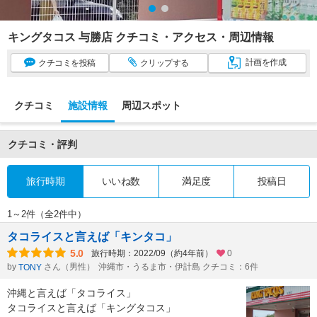
キングタコス 与勝店 クチコミ・アクセス・周辺情報
計画
を作成
クチコミ
を投稿
クリップ
する
クチコミ
施設情報
周辺スポット
クチコミ・評判
旅行時期
いいね数
満足度
投稿日
1～2件（全2件中）
タコライスと言えば「キンタコ」
5.0
旅行時期：2022/09（約4年前）
0
by
さん（男性）
沖縄市・うるま市・伊計島 クチコミ：6件
TONY
沖縄と言えば「タコライス」
タコライスと言えば「キングタコス」