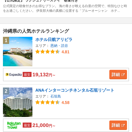
【公式限定】 ラグジュアリーステイ 朝食付き
公式限定の朝食付きのお得なプラン。 海の青さが映える白亜の空間で、特別なひと時
をお過ごしください。 伊良部大橋の真横に位置する「ブルーオーシャン ホテ...
沖縄県の人気ホテルランキング
ホテル日航アリビラ
1
エリア：
恩納・読谷
4.81
19,132
詳細
最安
円～
ANAインターコンチネンタル石垣リゾート
2
エリア：
石垣島
4.58
21,000
詳細
最安
円～