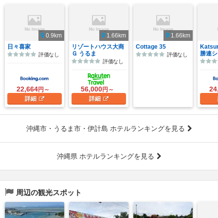
0.9km
1.66km
1.66km
日々喜家
リゾートハウス大商
Cottage 35
Katsu
Ｇ うるま
勝連シ
評価なし
評価なし
評価なし
22,664
56,000
24
円～
円～
詳細
詳細
沖縄市・うるま市・伊計島 ホテルランキングを見る
沖縄県 ホテルランキングを見る
周辺の観光スポット