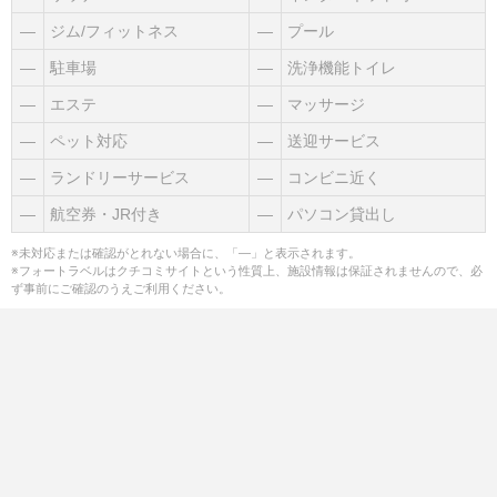
―
ジム/フィットネス
―
プール
―
駐車場
―
洗浄機能トイレ
―
エステ
―
マッサージ
―
ペット対応
―
送迎サービス
―
ランドリーサービス
―
コンビニ近く
―
航空券・JR付き
―
パソコン貸出し
※未対応または確認がとれない場合に、「―」と表示されます。
※フォートラベルはクチコミサイトという性質上、施設情報は保証されませんので、必
ず事前にご確認のうえご利用ください。