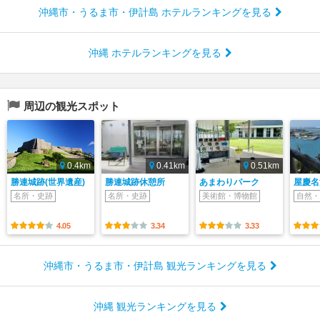
沖縄市・うるま市・伊計島 ホテルランキングを見る
沖縄 ホテルランキングを見る
周辺の観光スポット
0.4km
0.41km
0.51km
勝連城跡(世界遺産)
勝連城跡休憩所
あまわりパーク
屋慶名
名所・史跡
名所・史跡
美術館・博物館
自然・
4.05
3.34
3.33
沖縄市・うるま市・伊計島 観光ランキングを見る
沖縄 観光ランキングを見る