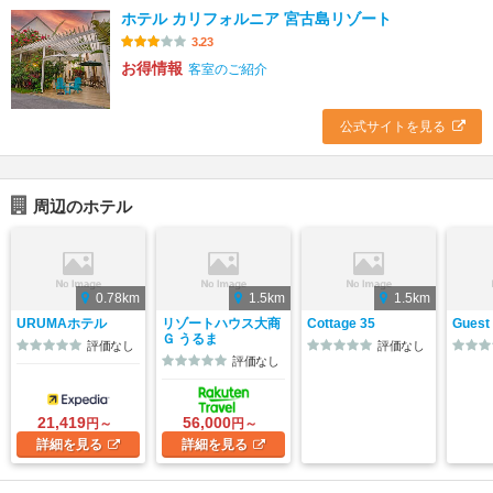
ホテル カリフォルニア 宮古島リゾート
3.23
お得情報
客室のご紹介
公式サイトを見る
周辺のホテル
0.78km
1.5km
1.5km
URUMAホテル
リゾートハウス大商
Cottage 35
Guest 
Ｇ うるま
評価なし
評価なし
評価なし
21,419
56,000
円～
円～
詳細
を見る
詳細
を見る