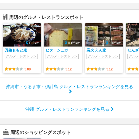
周辺のグルメ・レストランスポット
0.2km
0.65km
1.05km
万鐘ももと庵
ビターシュガー
炭火 えん家
ぜんざ
グルメ・レストラン
グルメ・レストラン
グルメ・レストラン
グルメ
3.08
3.12
3.12
沖縄市・うるま市・伊計島 グルメ・レストランランキングを見る
沖縄 グルメ・レストランランキングを見る
周辺のショッピングスポット