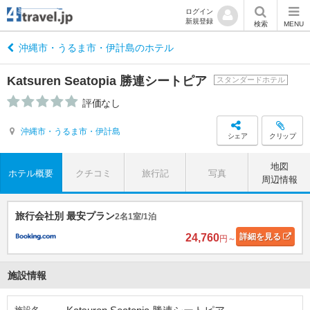
ログイン
新規登録
検索
MENU
沖縄市・うるま市・伊計島のホテル
Katsuren Seatopia 勝連シートピア
スタンダードホテル
評価なし
沖縄市・うるま市・伊計島
シェア
クリップ
地図
ホテル概要
クチコミ
旅行記
写真
周辺情報
旅行会社別 最安プラン
2名1室/1泊
24,760
詳細
を見る
円～
施設情報