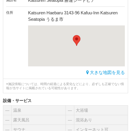
Katsuren Seatopia 勝連シートピア
施設名
Katsuren Haebaru 3143-96 Kafuu-Inn Katsuren
住所
Seatopia うるま市
大きな地図を見る
※施設情報については、時間の経過による変化などにより、必ずしも正確でない情
報が当サイトに掲載されている可能性があります。
設備・サービス
―
温泉
―
大浴場
―
露天風呂
―
混浴あり
―
サウナ
―
インターネット可