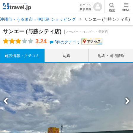
ログイン
新規登録
検索
MENU
沖縄市・うるま市・伊計島 ショッピング
サンエー (与勝シティ店)
サンエー (与勝シティ店)
スーパー・コンビニ・量販店
3.24
アクセス
3件のクチコミ
施設情報・クチコミ
写真
地図・周辺情報