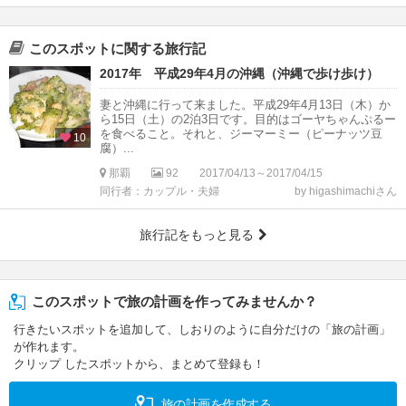
このスポットに関する旅行記
2017年 平成29年4月の沖縄（沖縄で歩け歩け）
妻と沖縄に行って来ました。平成29年4月13日（木）か
ら15日（土）の2泊3日です。目的はゴーヤちゃんぷるー
を食べること。それと、ジーマーミー（ピーナッツ豆
10
腐）...
那覇
92
2017/04/13～2017/04/15
同行者：カップル・夫婦
by higashimachiさん
旅行記をもっと見る
このスポットで旅の計画を作ってみませんか？
行きたいスポットを追加して、しおりのように自分だけの「旅の計画」
が作れます。
クリップ したスポットから、まとめて登録も！
旅の計画を作成する