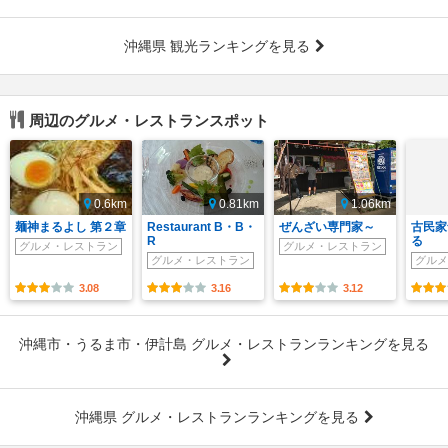
沖縄県 観光ランキングを見る
周辺のグルメ・レストランスポット
0.6km
0.81km
1.06km
麺神まるよし 第２章
Restaurant B・B・
ぜんざい専門家～
古民家
R
る
グルメ・レストラン
グルメ・レストラン
グルメ・レストラン
グルメ
3.08
3.16
3.12
沖縄市・うるま市・伊計島 グルメ・レストランランキングを見る
沖縄県 グルメ・レストランランキングを見る