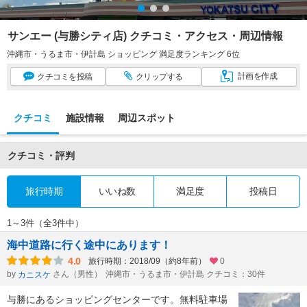
サンエー (与勝シティ店) クチコミ・アクセス・周辺情報
沖縄市・うるま市・伊計島 ショッピング 満足度ランキング 6位
計画
を作成
クチコミ
を投稿
クリップ
する
クチコミ
施設情報
周辺スポット
クチコミ・評判
旅行時期
いいね数
満足度
投稿日
1～3件（全3件中）
海中道路に行く途中にあります！
4.0
旅行時期：2018/09（約8年前）
0
by
さん（男性）
沖縄市・うるま市・伊計島 クチコミ：30件
カニスケ
与勝にあるショッピングセンターです。無料駐車場