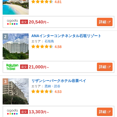
4.81
20,540
詳細
最安
円～
ANAインターコンチネンタル石垣リゾート
2
エリア：
石垣島
4.58
21,000
詳細
最安
円～
リザンシーパークホテル谷茶ベイ
3
エリア：
恩納・読谷
4.53
13,303
詳細
最安
円～