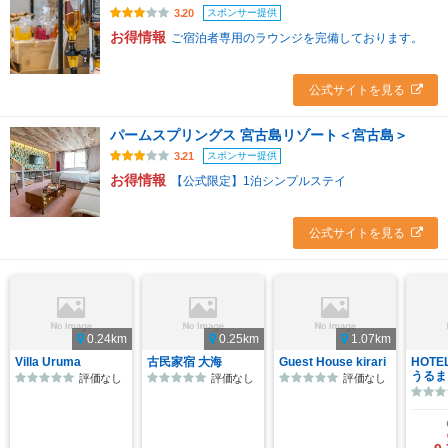
スポンサー提供
3.20
お得情報
ご宿泊者専用のラウンジを完備しております。
公式サイトを見る
パームスプリングス 宮古島リゾート＜宮古島＞
スポンサー提供
3.21
お得情報
【公式限定】1泊シンプルステイ
公式サイトを見る
0.24km
0.25km
1.07km
Villa Uruma
古民家宿 大海
Guest House kirari
HOTEL
うるま
評価なし
評価なし
評価なし