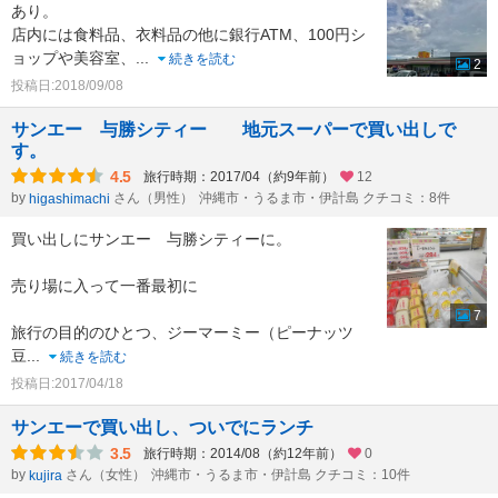
あり。
店内には食料品、衣料品の他に銀行ATM、100円シ
ョップや美容室、
...
続きを読む
2
投稿日:2018/09/08
サンエー 与勝シティー 地元スーパーで買い出しで
す。
4.5
旅行時期：2017/04（約9年前）
12
by
さん（男性）
沖縄市・うるま市・伊計島 クチコミ：8件
higashimachi
買い出しにサンエー 与勝シティーに。
売り場に入って一番最初に
7
旅行の目的のひとつ、ジーマーミー（ピーナッツ
豆
...
続きを読む
投稿日:2017/04/18
サンエーで買い出し、ついでにランチ
3.5
旅行時期：2014/08（約12年前）
0
by
さん（女性）
沖縄市・うるま市・伊計島 クチコミ：10件
kujira