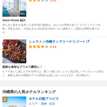
3.25
PR
Guest Room 紹介
安らぎと寛ぎを追求した全29 室の客室は、ゆとりの空間が息づくラグジュアリー仕
様。日常を忘れ、大切な方との記念日や自分へのご褒美として贅沢な時間を奏でま
す。
シェラトン沖縄サンマリーナリゾート
4.14
PR
新鮮な食材をグリルで豪快に！
ビーチ沿いに面したThe Grillでは、東シナ海にゆっくりと沈む美しいサンセットを傍ら
に、新鮮な魚介や肉類のグリル料理をお楽しみいただけます。迫力満点の...
沖縄県の人気ホテルランキング
ホテル日航アリビラ
1
エリア：
恩納・読谷