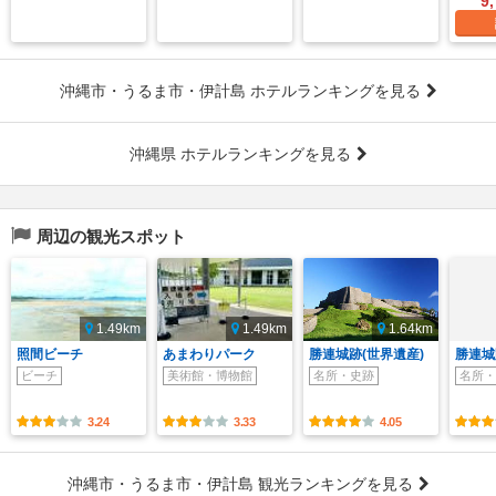
9
沖縄市・うるま市・伊計島 ホテルランキングを見る
沖縄県 ホテルランキングを見る
周辺の観光スポット
1.49km
1.49km
1.64km
照間ビーチ
あまわりパーク
勝連城跡(世界遺産)
勝連城
ビーチ
美術館・博物館
名所・史跡
名所・
3.24
3.33
4.05
沖縄市・うるま市・伊計島 観光ランキングを見る