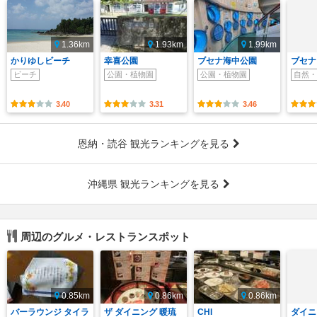
1.36km
1.93km
1.99km
かりゆしビーチ
幸喜公園
ブセナ海中公園
ブセナ
ビーチ
公園・植物園
公園・植物園
自然・
3.40
3.31
3.46
恩納・読谷 観光ランキングを見る
沖縄県 観光ランキングを見る
周辺のグルメ・レストランスポット
0.85km
0.86km
0.86km
バーラウンジ タイラ
ザ ダイニング 暖琉
CHI
ダイニ