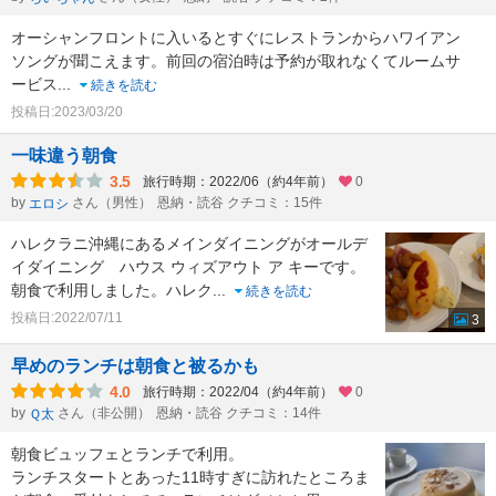
オーシャンフロントに入いるとすぐにレストランからハワイアン
ソングが聞こえます。前回の宿泊時は予約が取れなくてルームサ
ービス
...
続きを読む
投稿日:2023/03/20
一味違う朝食
3.5
旅行時期：2022/06（約4年前）
0
by
さん（男性）
恩納・読谷 クチコミ：15件
エロシ
ハレクラニ沖縄にあるメインダイニングがオールデ
イダイニング ハウス ウィズアウト ア キーです。
朝食で利用しました。ハレク
...
続きを読む
投稿日:2022/07/11
3
早めのランチは朝食と被るかも
4.0
旅行時期：2022/04（約4年前）
0
by
さん（非公開）
恩納・読谷 クチコミ：14件
Ｑ太
朝食ビュッフェとランチで利用。
ランチスタートとあった11時すぎに訪れたところま