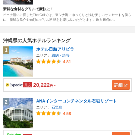
PR
新鮮な食材をグリルで豪快に！
ビーチ沿いに面したThe Grillでは、東シナ海にゆっくりと沈む美しいサンセットを傍ら
に、新鮮な魚介や肉類のグリル料理をお楽しみいただけます。迫力満点の...
沖縄県の人気ホテルランキング
ホテル日航アリビラ
1
エリア：
恩納・読谷
4.81
20,222
詳細
最安
円～
ANAインターコンチネンタル石垣リゾート
2
エリア：
石垣島
4.58