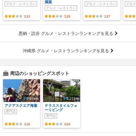
満菜
グルメ・レストラン
グルメ・レストラン
グルメ
グルメ・レストラン
3.12
3.28
3.27
恩納・読谷 グルメ・レストランランキングを見る
沖縄県 グルメ・レストランランキングを見る
周辺のショッピングスポット
0.97km
2.21km
アクアスクエア海童
テラススタイルフォ
ーリビング
専門店
専門店
3.16
3.04