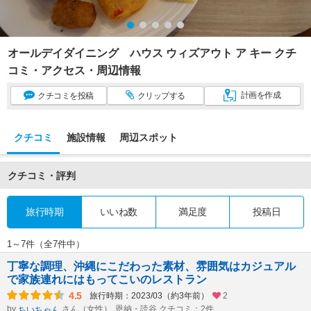
オールデイダイニング ハウス ウィズアウト ア キー クチ
コミ・アクセス・周辺情報
計画
を作成
クチコミ
を投稿
クリップ
する
クチコミ
施設情報
周辺スポット
クチコミ・評判
旅行時期
いいね数
満足度
投稿日
1～7件（全7件中）
丁寧な調理、沖縄にこだわった素材、雰囲気はカジュアル
で家族連れにはもってこいのレストラン
4.5
旅行時期：2023/03（約3年前）
2
by
さん（女性）
恩納・読谷 クチコミ：2件
ちいちゃん