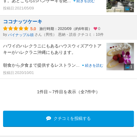
す。あとこちらのパンケーキを絶
...
続きを読む
投稿日:2021/05/09
2
ココナッツケーキ
5.0
旅行時期：2020/09（約6年前）
0
by
さん（男性）
恩納・読谷 クチコミ：10件
パイナップル頭
ハワイのハレクラニにもあるハウスウィズアウトア
キーがハレクラニ沖縄にもあります。
朝食から夕食まで提供するレストラン
...
続きを読む
1
投稿日:2020/10/01
1件目～7件目を表示（全7件中）
クチコミを投稿する