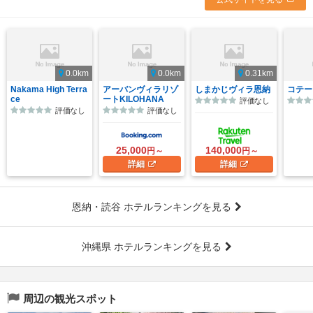
0.0km
0.0km
0.31km
Nakama High Terra
アーバンヴィラリゾ
しまかじヴィラ恩納
コテージ
ce
ートKILOHANA
評価なし
評価なし
評価なし
25,000
140,000
円～
円～
詳細
詳細
恩納・読谷 ホテルランキングを見る
沖縄県 ホテルランキングを見る
周辺の観光スポット