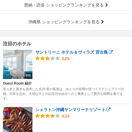
恩納・読谷 ショッピングランキングを見る
沖縄県 ショッピングランキングを見る
注目のホテル
サントリーニ ホテル＆ヴィラズ 宮古島
3.25
PR
Guest Room 紹介
安らぎと寛ぎを追求した全29 室の客室は、ゆとりの空間が息づくラグジュアリー仕
様。日常を忘れ、大切な方との記念日や自分へのご褒美として贅沢な時間を奏でま
す。
シェラトン沖縄サンマリーナリゾート
4.14