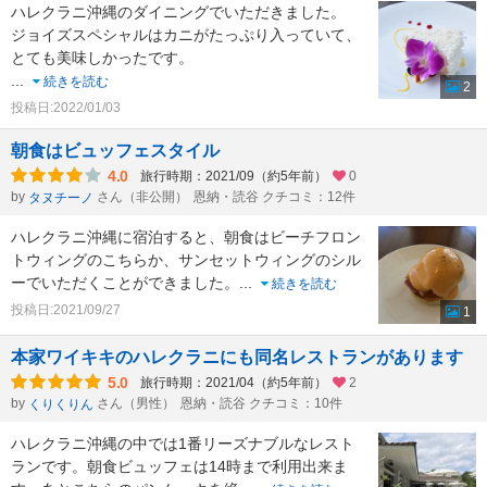
ハレクラニ沖縄のダイニングでいただきました。
ジョイズスペシャルはカニがたっぷり入っていて、
とても美味しかったです。
...
続きを読む
2
投稿日:2022/01/03
朝食はビュッフェスタイル
4.0
旅行時期：2021/09（約5年前）
0
by
さん（非公開）
恩納・読谷 クチコミ：12件
タヌチーノ
ハレクラニ沖縄に宿泊すると、朝食はビーチフロン
トウィングのこちらか、サンセットウィングのシル
ーでいただくことができました。
...
続きを読む
投稿日:2021/09/27
1
本家ワイキキのハレクラニにも同名レストランがあります
5.0
旅行時期：2021/04（約5年前）
2
by
さん（男性）
恩納・読谷 クチコミ：10件
くりくりん
ハレクラニ沖縄の中では1番リーズナブルなレスト
ランです。朝食ビュッフェは14時まで利用出来ま