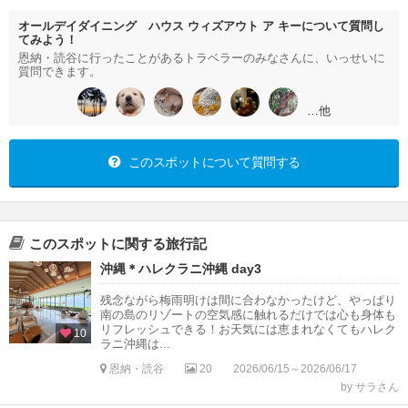
オールデイダイニング ハウス ウィズアウト ア キーについて質問し
てみよう！
恩納・読谷に行ったことがあるトラベラーのみなさんに、いっせいに
質問できます。
…他
このスポットについて質問する
このスポットに関する旅行記
沖縄＊ハレクラニ沖縄 day3
残念ながら梅雨明けは間に合わなかったけど、やっぱり
南の島のリゾートの空気感に触れるだけでは心も身体も
リフレッシュできる！お天気には恵まれなくてもハレク
10
ラニ沖縄は...
恩納・読谷
20
2026/06/15～2026/06/17
by サラさん