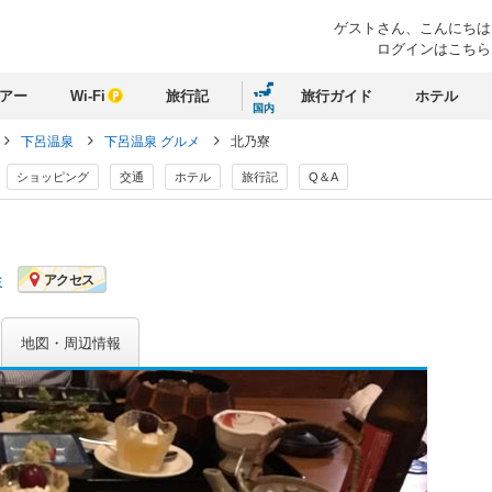
ゲストさん、
こんにちは
ログインはこちら
アー
Wi-Fi
旅行記
旅行ガイド
ホテル
国内
下呂温泉
下呂温泉 グルメ
北乃寮
ショッピング
交通
ホテル
旅行記
Q＆A
ミ
アクセス
地図・周辺情報