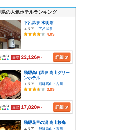
阜県の人気ホテルランキング
下呂温泉 水明館
エリア：
下呂温泉
4.09
22,126
詳細
最安
円～
飛騨高山温泉 高山グリー
ンホテル
エリア：
飛騨高山・古川
3.99
17,820
詳細
最安
円～
飛騨花里の湯 高山桜庵
エリア：
飛騨高山・古川