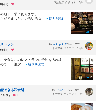
下呂温泉 クチコミ：3件
約9年前）
0
館の地下一階にあります。
いただきました。いろいろな
...
続きを読む
1
レストラン
by
さん（女性）
wakupaku2
下呂温泉 クチコミ：12件
約9年前）
2
約、夕食はこのレストランに予約を入れまし
たので、一泊夕
...
続きを読む
2
堪能できる和食処
by
さん（女性）
てつきち
下呂温泉 クチコミ：12件
11年前）
1