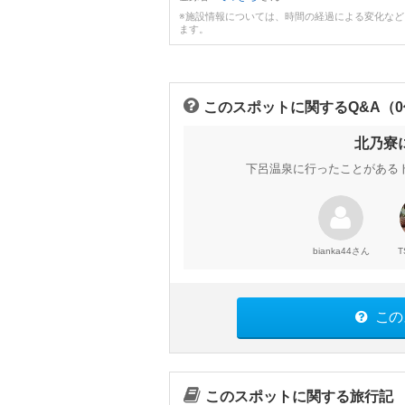
※施設情報については、時間の経過による変化な
ます。
このスポットに関するQ&A（
北乃寮
下呂温泉に行ったことがある
さん
bianka44
T
この
このスポットに関する旅行記