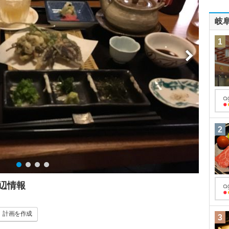
岐
1
2
辺情報
計画
を作成
3