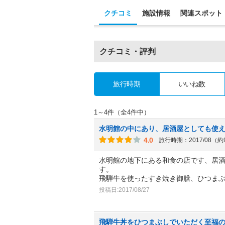
クチコミ
施設情報
関連スポット
クチコミ・評判
旅行時期
いいね数
1～4件（全4件中）
水明館の中にあり、居酒屋としても使
4.0
旅行時期：2017/08（
水明館の地下にある和食の店です、居
す。
飛騨牛を使ったすき焼き御膳、ひつま
投稿日:2017/08/27
飛騨牛丼をひつまぶしでいただく至福