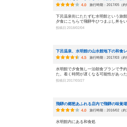
4.0
旅行時期：2017/05（
下呂温泉街にたたずむ水明館という旅
夕食にこちらで飛騨牛ひつまぶし丼を
投稿日:2018/02/04
下呂温泉、水明館の山水館地下の和食
4.5
旅行時期：2017/03（
水明館で夕食無し一泊朝食プランで予
た。着く時間が遅くなる可能性があっ
投稿日:2017/03/27
飛騨の郷愁あふれる店内で飛騨の味覚
4.0
旅行時期：2016/02（約
水明館内にある和食処