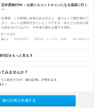
忘年度旅行R6 ～お肌トルゥントルゥンになる温泉に行く
～
仕事柄、この時期に余裕がある主人と、超ウルトラ繁忙期のワ
タシ...ホントは海外行きたいところですが、休んだら自分の首
を絞めるだけなので、今年度の疲れを癒やす弾丸...
下呂温泉
14
2025/03/27
同行者：カップル・夫婦
by Yartaiさん
旅行記をもっと見る
ってみませんか？
ように自分だけの「旅の計画」が作れます。
録も！
旅の計画を作成する