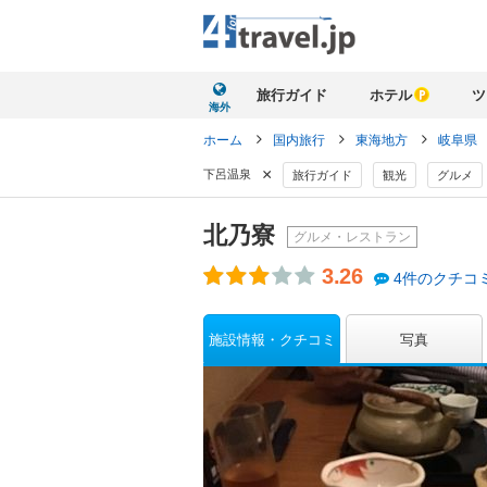
旅行ガイド
ホテル
ツ
海外
ホーム
国内旅行
東海地方
岐阜県
×
下呂温泉
旅行ガイド
観光
グルメ
北乃寮
グルメ・レストラン
3.26
4件のクチコ
施設情報・クチコミ
写真