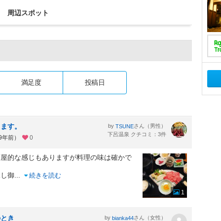
周辺スポット
満足度
投稿日
えます。
by
さん（男性）
TSUNE
下呂温泉 クチコミ：3件
約9年前）
0
酒屋的な感じもありますが料理の味は確かで
ぶし御
...
続きを読む
1
のとき
by
さん（女性）
bianka44