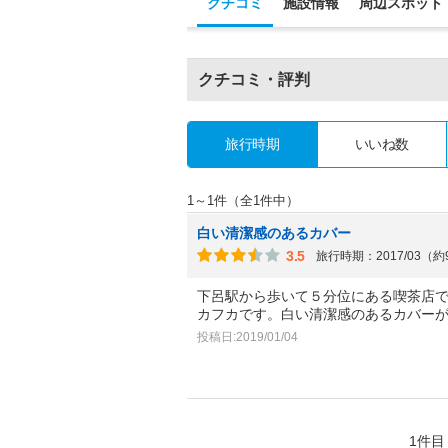
クチコミ
施設情報
周辺スポット
クチコミ・評判
旅行時期
いいね数
1～1件（全1件中）
白い清潔感のあるカバー
3.5
旅行時期：2017/03（
下呂駅から歩いて５分位にある喫茶店
カフカです。白い清潔感のあるカバー
投稿日:2019/01/04
1件目