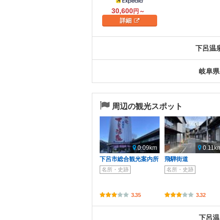
30,600
円～
詳細
下呂温
岐阜県
周辺の観光スポット
0.09km
0.11k
下呂市総合観光案内所
飛騨街道
名所・史跡
名所・史跡
3.35
3.32
下呂温