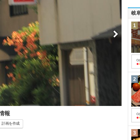
岐
1
2
情報
計画
を作成
3