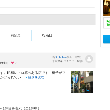
満足度
投稿日
by
さん（男性）
kohchan
下呂温泉 クチコミ：60件
約9年前）
0
です。昭和レトロ感のある店です。椅子がフ
がかけられてい
...
続きを読む
1
～1件目を表示（全1件中）