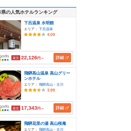
阜県の人気ホテルランキング
下呂温泉 水明館
エリア：
下呂温泉
4.09
22,126
詳細
最安
円～
飛騨高山温泉 高山グリー
ンホテル
エリア：
飛騨高山・古川
3.99
17,343
詳細
最安
円～
飛騨花里の湯 高山桜庵
エリア：
飛騨高山・古川