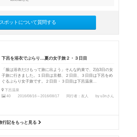
スポットについて質問する
下呂を浴衣でぶらり…夏の女子旅２・３日目
「服は浴衣だけもって旅に出よう」そんな約束で、2泊3日の女
子旅に行きました。１日目は京都、２日目、３日目は下呂をめ
ぐるぶらり女子旅です。２日目・３日目は下呂温泉...
下呂温泉
40
2016/08/16～2016/08/17
同行者：友人
by u3nさん
旅行記をもっと見る