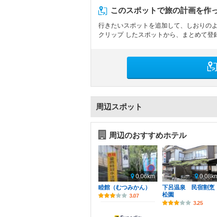
このスポットで旅の計画を作
行きたいスポットを追加して、しおりの
クリップ したスポットから、まとめて登
周辺スポット
周辺のおすすめホテル
0.06km
0.08k
睦館（むつみかん）
下呂温泉 民宿割
松園
3.07
3.25