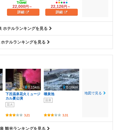
22,000
22,126
円～
円～
詳細
詳細
泉 ホテルランキングを見る
 ホテルランキングを見る
m
0.15km
0.16km
地図で見る
下呂温泉花火ミュージ
噴泉池
カル夏公演
温泉
花火
3.21
3.31
泉 観光ランキングを見る