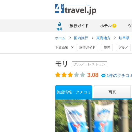
旅行ガイド
ホテル
ツ
海外
ホーム
国内旅行
東海地方
岐阜県
×
下呂温泉
旅行ガイド
観光
グルメ
モリ
グルメ・レストラン
3.08
1件のクチコ
施設情報・クチコミ
写真