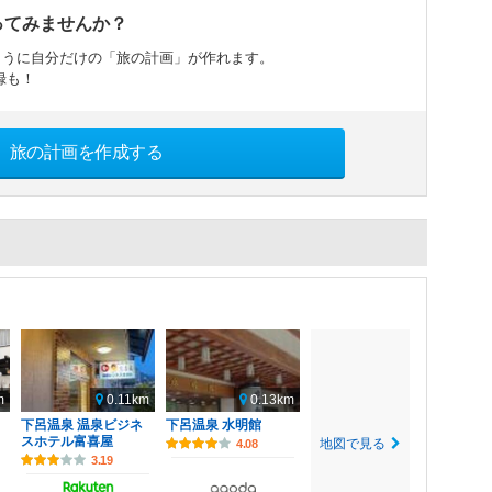
ってみませんか？
ように自分だけの「旅の計画」が作れます。
録も！
旅の計画を作成する
m
0.11km
0.13km
烹
下呂温泉 温泉ビジネ
下呂温泉 水明館
スホテル富喜屋
地図で見る
4.08
3.19