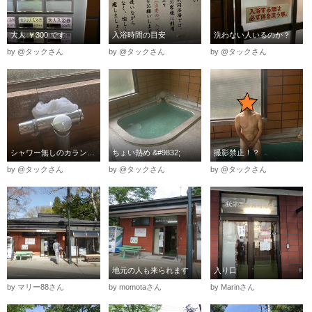
大人 ￥300 です
入浴時間の目安
洗わない人いるのか？
by @タックさん
by @タックさん
by @タックさん
シャワー無しのカランのみ～知恵だよなぁ
ちょい熱め &#9832;︎
撮影禁止！？
by @タックさん
by @タックさん
by @タックさん
地元の人も来られます
入り口
by マリー88さん
by momotaさん
by Marinさん