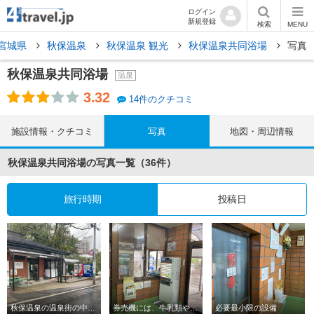
ログイン
新規登録
検索
MENU
宮城県
秋保温泉
秋保温泉 観光
秋保温泉共同浴場
写真
秋保温泉共同浴場
温泉
3.32
14件のクチコミ
施設情報・クチコミ
写真
地図・周辺情報
秋保温泉共同浴場の写真一覧（36件）
旅行時期
投稿日
秋保温泉の温泉街の中にある
券売機には、牛乳類や各種アイスのボタンもある
必要最小限の設備