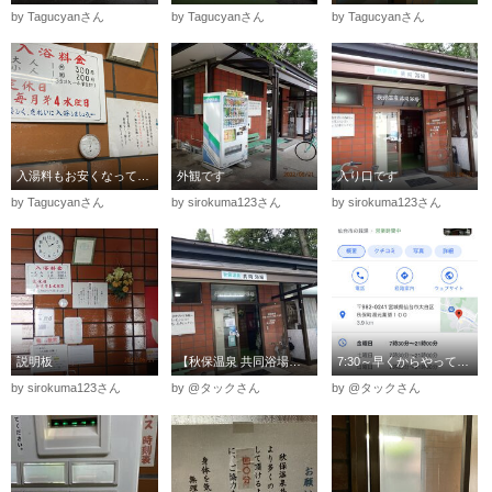
by Tagucyanさん
by Tagucyanさん
by Tagucyanさん
入湯料もお安くなってます
外観です
入り口です
by Tagucyanさん
by sirokuma123さん
by sirokuma123さん
説明板
【秋保温泉 共同浴場】なんか交番風～
7:30～早くからやってるんで助かります
by sirokuma123さん
by @タックさん
by @タックさん