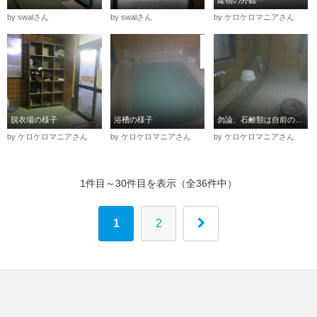
by swalさん
by swalさん
by ケロケロマニアさん
脱衣場の様子
浴槽の様子
勿論、石鹸類は自前の物をご用意下さいね( ´∀｀ )
by ケロケロマニアさん
by ケロケロマニアさん
by ケロケロマニアさん
1件目～30件目を表示（全36件中）
1
2