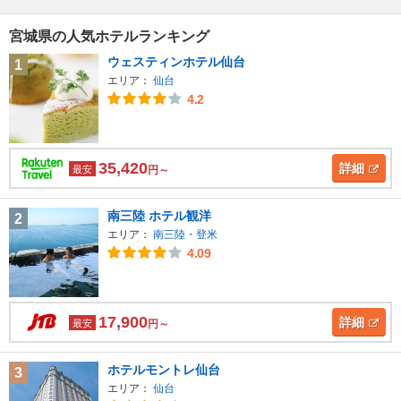
宮城県の人気ホテルランキング
ウェスティンホテル仙台
1
エリア：
仙台
4.2
35,420
詳細
最安
円～
南三陸 ホテル観洋
2
エリア：
南三陸・登米
4.09
17,900
詳細
最安
円～
ホテルモントレ仙台
3
エリア：
仙台