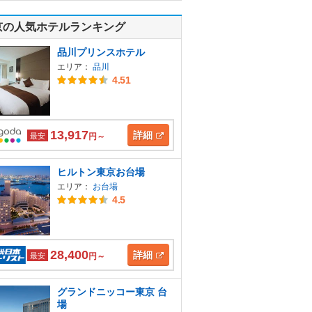
京の人気ホテルランキング
品川プリンスホテル
エリア：
品川
4.51
13,917
詳細
最安
円～
ヒルトン東京お台場
エリア：
お台場
4.5
28,400
詳細
最安
円～
グランドニッコー東京 台
場