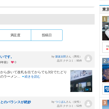
東
1
満足度
投稿日
しいです。
by
さん（男性）
築波太郎
2
品川 クチコミ：95件
約8年前）
0
から歩いて改札を出てからでも3分でたどり
いのラーメン
...
続きを読む
1
んとのバランスが絶妙
by
さん（女性）
つくばん
3
品川 クチコミ：52件