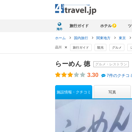
旅行ガイド
ホテル
ツ
海外
ホーム
国内旅行
関東地方
東京
×
品川
旅行ガイド
観光
グルメ
らーめん 徳
グルメ・レストラン
3.30
7件のクチコ
施設情報・クチコミ
写真