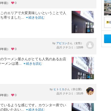
約8年前）
0
にこのエリアで大変美味しいということで人
立ち寄りました
...
続きを読む
1
by
さん（女性）
アビコン
品川 クチコミ：120件
約8年前）
0
らのラーメン屋さんがとても人気のあるお店
ラーメンは透
...
続きを読む
1
by
さん（非公開）
ヒトミカ
品川 クチコミ：151件
約9年前）
0
しているような感じです。カウンター席でい
しの効いたおい
...
続きを読む