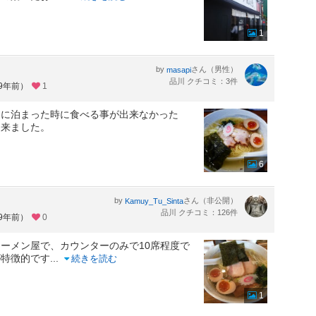
1
by
さん（男性）
masapi
品川 クチコミ：3件
約9年前）
1
」に泊まった時に食べる事が出来なかった
て来ました。
6
by
さん（非公開）
Kamuy_Tu_Sinta
品川 クチコミ：126件
約9年前）
0
ーメン屋で、カウンターのみで10席程度で
が特徴的です
...
続きを読む
1