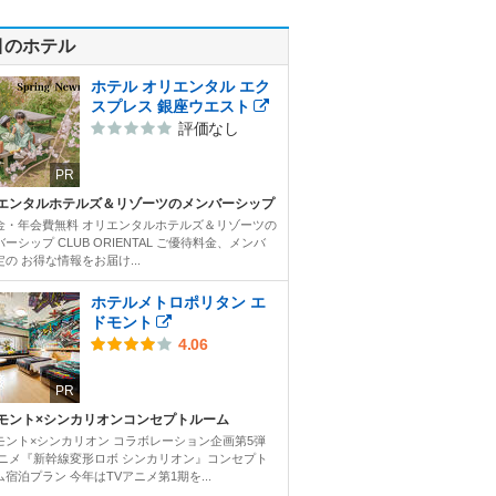
目のホテル
ホテル オリエンタル エク
スプレス 銀座ウエスト
評価なし
PR
エンタルホテルズ＆リゾーツのメンバーシップ
金・年会費無料 オリエンタルホテルズ＆リゾーツの
ーシップ CLUB ORIENTAL ご優待料金、メンバ
の お得な情報をお届け...
ホテルメトロポリタン エ
ドモント
4.06
PR
モント×シンカリオンコンセプトルーム
モント×シンカリオン コラボレーション企画第5弾
アニメ『新幹線変形ロボ シンカリオン』コンセプト
宿泊プラン 今年はTVアニメ第1期を...