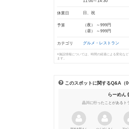
11:00～14:30
日、祝
休業日
（夜） ～999円
予算
（昼） ～999円
グルメ・レストラン
カテゴリ
※施設情報については、時間の経過による変化な
ます。
このスポットに関するQ&A（
らーめん
品川に行ったことがあるト
さん
さん
築波太郎
つくばん
アビ