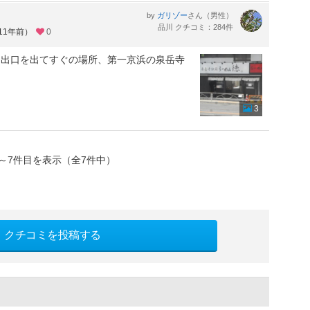
by
さん（男性）
ガリゾー
品川 クチコミ：284件
11年前）
0
２出口を出てすぐの場所、第一京浜の泉岳寺
3
～7件目を表示（全7件中）
クチコミを投稿する