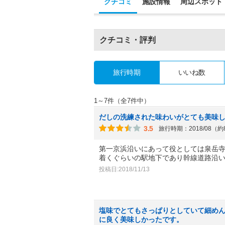
クチコミ
施設情報
周辺スポット
クチコミ・評判
旅行時期
いいね数
1～7件（全7件中）
だしの洗練された味わいがとても美味
3.5
旅行時期：2018/08（
第一京浜沿いにあって役としては泉岳寺
着くぐらいの駅地下であり幹線道路沿
投稿日:2018/11/13
塩味でとてもさっぱりとしていて細め
に良く美味しかったです。