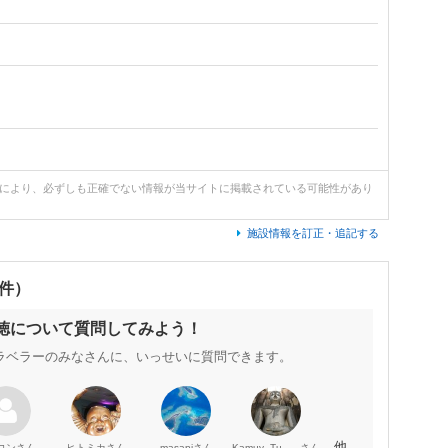
どにより、必ずしも正確でない情報が当サイトに掲載されている可能性があり
施設情報を訂正・追記する
0件）
 徳について質問してみよう！
ラベラーのみなさんに、いっせいに質問できます。
…他
さん
さん
さん
さん
コン
ヒトミカ
masapi
Kamuy_Tu_Sinta