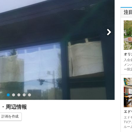
注
オリ
入会
メンバ
ー限定
ス・周辺情報
エド
計画
を作成
エド
TV
ルーム