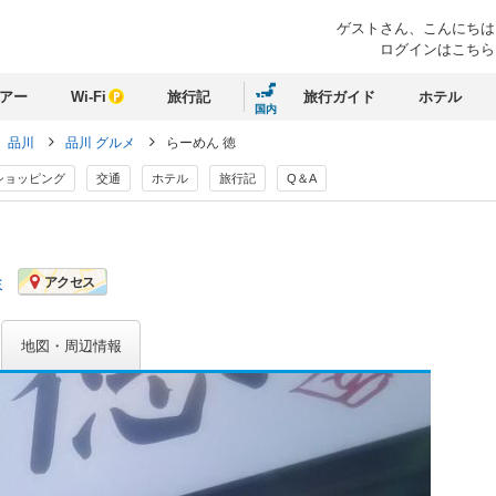
ゲストさん、
こんにちは
ログインはこちら
アー
Wi-Fi
旅行記
旅行ガイド
ホテル
国内
品川
品川 グルメ
らーめん 徳
ショッピング
交通
ホテル
旅行記
Q＆A
ミ
アクセス
地図・周辺情報