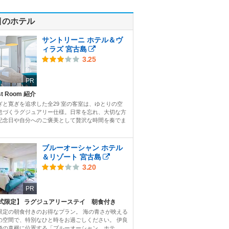
目のホテル
サントリーニ ホテル＆ヴ
ィラズ 宮古島
3.25
PR
st Room 紹介
ぎと寛ぎを追求した全29 室の客室は、ゆとりの空
息づくラグジュアリー仕様。日常を忘れ、大切な方
記念日や自分へのご褒美として贅沢な時間を奏でま
ブルーオーシャン ホテル
＆リゾート 宮古島
3.20
PR
式限定】 ラグジュアリーステイ 朝食付き
限定の朝食付きのお得なプラン。 海の青さが映える
の空間で、特別なひと時をお過ごしください。 伊良
橋の真横に位置する「ブルーオーシャン ホテ...