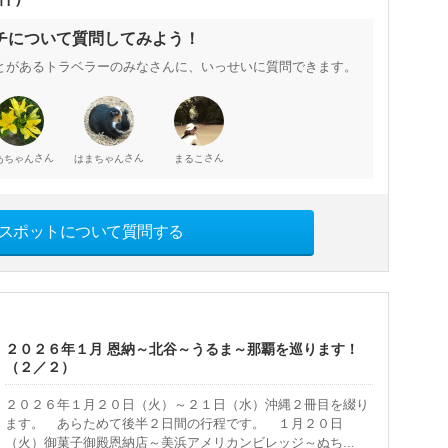
チについて質問してみよう！
とがあるトラベラーのみなさんに、いっせいに質問できます。
さん
さん
さん
あちゃん
はまちゃん
まるこ
スポットについて質問する
２０２６年１月 恩納～北谷～うるま～那覇を巡ります！
（２／２）
２０２６年１月２０日（火）～２１日（水）沖縄２冊目を綴り
ます。 あらためて後半２日間の行程です。 １月２０日
（火）御菓子御殿恩納店～美浜アメリカンビレッジ～ぬち...