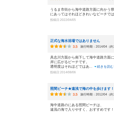
うるま市街から海中道路方面に向かう
にあってはそれほどきれいなビーチで
投稿日:2022/04/05
正式な海水浴場ではありません
3.5
旅行時期：2014/04（約
具志川方面から南下して海中道路方面
岸に広がるビーチです。
透明度はそれほどではあ
...
続きを読む
投稿日:2014/08/06
照間ビーチ★遠浅で海の中を歩けます
3.5
旅行時期：2012/04（約
海中道路のにある照間ビーチは、
遠浅の海で入りやすく、おすすめです