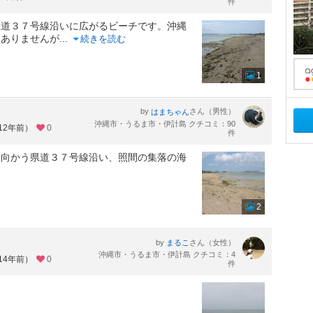
件
県道３７号線沿いに広がるビーチです。沖縄
はありませんが
...
続きを読む
1
by
さん（男性）
はまちゃん
沖縄市・うるま市・伊計島 クチコミ：90
12年前）
0
件
に向かう県道３７号線沿い、照間の集落の海
2
！
by
さん（女性）
まるこ
沖縄市・うるま市・伊計島 クチコミ：4
14年前）
0
件
！