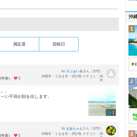
沖
1
満足度
投稿日
by
さん（女性）
さふぁいあ
沖縄市・うるま市・伊計島 クチコミ：26
約5年前）
0
件
2
チ」。
広～い干潟が顔を出します。
1
by
さん（女性）
まあちゃん
3
沖縄市・うるま市・伊計島 クチコミ：36
約6年前）
0