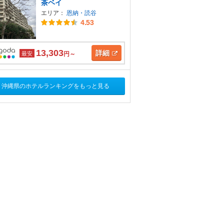
茶ベイ
エリア：
恩納・読谷
4.53
13,303
詳細
最安
円～
沖縄県のホテルランキングをもっと見る