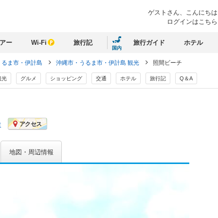
ゲストさん、
こんにちは
ログインはこちら
アー
Wi-Fi
旅行記
旅行ガイド
ホテル
国内
うるま市・伊計島
沖縄市・うるま市・伊計島 観光
照間ビーチ
観光
グルメ
ショッピング
交通
ホテル
旅行記
Q＆A
ミ
アクセス
地図・周辺情報