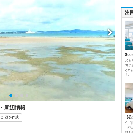
注
Gue
安ら
間が
との
す。
・周辺情報
計画
を作成
【公
公式
白亜
部大