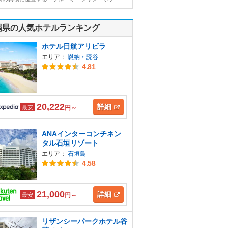
縄県の人気ホテルランキング
ホテル日航アリビラ
エリア：
恩納・読谷
4.81
20,222
詳細
最安
円～
ANAインターコンチネン
タル石垣リゾート
エリア：
石垣島
4.58
21,000
詳細
最安
円～
リザンシーパークホテル谷