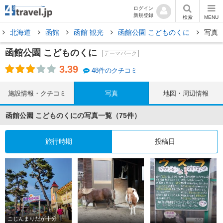
ログイン
新規登録
検索
MENU
北海道
函館
函館 観光
函館公園 こどものくに
写真
函館公園 こどものくに
テーマパーク
3.39
48件のクチコミ
施設情報・クチコミ
写真
地図・周辺情報
函館公園 こどものくにの写真一覧（75件）
旅行時期
投稿日
こじんまりだが十分