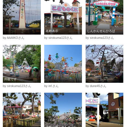
名称表示
しんかんせんひろば
by AAAIKOさん
by sirokuma123さん
by sirokuma123さん
外観です
by sirokuma123さん
by inf.さん
by dune45さん
函館公園こどものくに