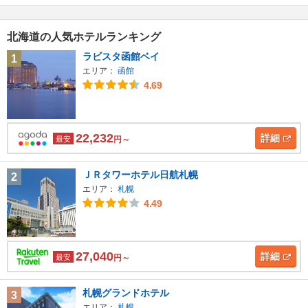
北海道の人気ホテルランキング
ラビスタ函館ベイ
1
エリア：
函館
4.69
22,232
詳細
最安
円～
ＪＲタワーホテル日航札幌
2
エリア：
札幌
4.49
27,040
詳細
最安
円～
札幌グランドホテル
3
エリア：
札幌