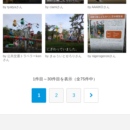
by tyatyaさん
by ciamiさん
by AAAIKOさん
にぎわっていました。
by 公共交通トラベラーken
by きゅういとせろりさん
by nigerogeroniさん
さん
1件目～30件目を表示（全75件中）
1
2
3