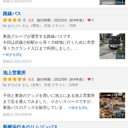
投稿日:2022/10/19
1
路線バス
3.5
旅行時期：2022/10（約4年前）
0
by
さん（男性）
渋谷 クチコミ：78件
ガリゾー
東急グループが運営する路線バスです。
今回は武蔵小杉駅から等々力緑地に行くために市営
等々力グランド入口まで利用しました。
...
続きを読む
2
投稿日:2022/10/15
池上営業所
4.5
旅行時期：2022/09（約4年前）
0
by
さん（女性）
渋谷 クチコミ：145件
デゴイチ
子供と東急のグッズを買いに池上にある池上営業所
まで足を運んでみました。小さいスペースですが、
東急バスのグッズを販売していま
...
続きを読む
投稿日:2022/09/30
2
新横浜行きのリムジンバス