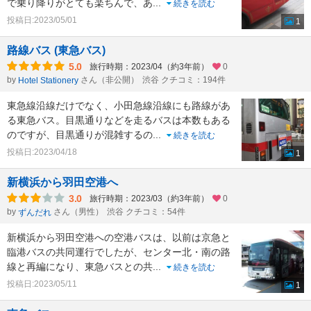
で乗り降りがとても楽ちんで、あ
...
続きを読む
投稿日:2023/05/01
1
路線バス (東急バス)
5.0
旅行時期：2023/04（約3年前）
0
by
さん（非公開）
渋谷 クチコミ：194件
Hotel Stationery
東急線沿線だけでなく、小田急線沿線にも路線があ
る東急バス。目黒通りなどを走るバスは本数もある
のですが、目黒通りが混雑するの
...
続きを読む
投稿日:2023/04/18
1
新横浜から羽田空港へ
3.0
旅行時期：2023/03（約3年前）
0
by
さん（男性）
渋谷 クチコミ：54件
ずんだれ
新横浜から羽田空港への空港バスは、以前は京急と
臨港バスの共同運行でしたが、センター北・南の路
線と再編になり、東急バスとの共
...
続きを読む
投稿日:2023/05/11
1