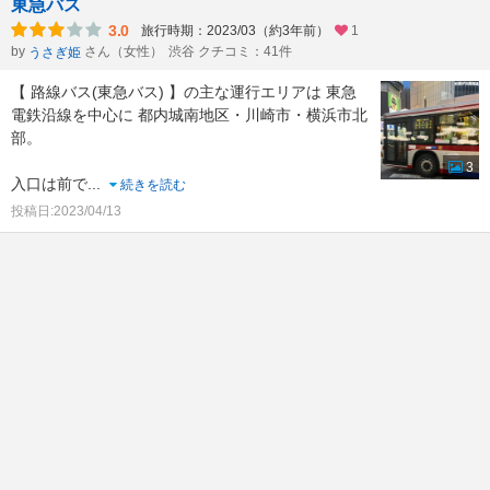
東急バス
3.0
旅行時期：2023/03（約3年前）
1
by
さん（女性）
渋谷 クチコミ：41件
うさぎ姫
【 路線バス(東急バス) 】の主な運行エリアは 東急
電鉄沿線を中心に 都内城南地区・川崎市・横浜市北
部。
3
入口は前で
...
続きを読む
投稿日:2023/04/13