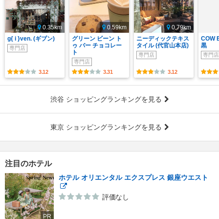
0.35km
0.59km
0.79km
g{ i }ven. (ギブン)
グリーン ビーン ト
ニーディックテキス
COW 
ゥ バー チョコレー
タイル (代官山本店)
黒
専門店
ト
専門店
専門店
専門店
3.12
3.31
3.12
渋谷 ショッピングランキングを見る
東京 ショッピングランキングを見る
注目のホテル
ホテル オリエンタル エクスプレス 銀座ウエスト
評価なし
PR