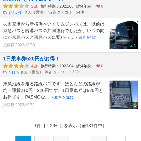
3.0
旅行時期：2022/08（約4年前）
0
by
さん（男性）
渋谷 クチコミ：54件
ずんだれ
羽田空港から新横浜へいくリムジンバスは、以前は
京急バスと臨港バスの共同運行でしたが、いつの間
にか京急バスと東急バスに変わっ
...
続きを読む
投稿日:2022/10/03
1
1日乗車券520円がお得！
4.0
旅行時期：2022/04（約4年前）
0
by
さん（男性）
渋谷 クチコミ：22件
たけち
東急沿線を走る路線バスです。ほとんどの路線が、
均一運賃210円・220円です。1日乗車券は520円と
お得です。PASMOな
...
続きを読む
投稿日:2022/10/31
1
1件目～20件目を表示（全131件中）