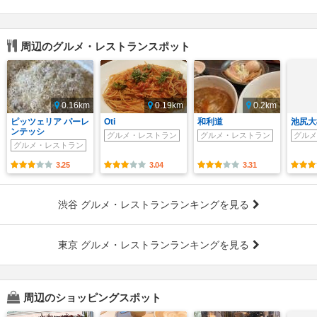
周辺のグルメ・レストランスポット
0.16km
0.19km
0.2km
ピッツェリア パーレ
Oti
和利道
池尻大
ンテッシ
グルメ・レストラン
グルメ・レストラン
グルメ
グルメ・レストラン
3.25
3.04
3.31
渋谷 グルメ・レストランランキングを見る
東京 グルメ・レストランランキングを見る
周辺のショッピングスポット