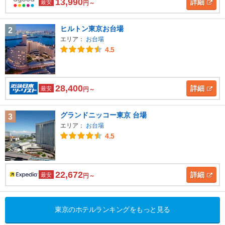
13,990
詳細
最安
円～
ヒルトン東京お台場
2
エリア：
お台場
4.5
28,400
詳細
最安
円～
グランドニッコー東京 台場
3
エリア：
お台場
4.5
22,672
詳細
最安
円～
東京のホテルランキングをもっと見る