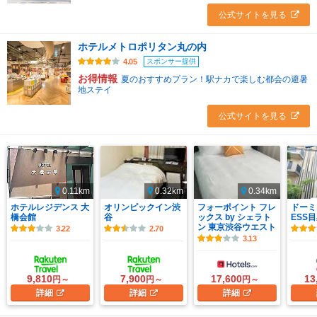
公式サイトを見る
ホテルメトロポリタン丸の内
スポンサー提供
4.05
お得情報
夏のおすすめプラン！駅ナカで楽しむ都会の避暑
地ステイ
公式サイトを見る
0.11km
0.32km
0.34km
ホテルレジデンス 大
オリンピックイン渋
フォーポイント フレ
ドーミ
橋会館
谷
ックス by シェラト
ESS
ン 東京渋谷ウエスト
3.22
2.70
3.13
9,810
7,900
17,600
13
円～
円～
円～
詳細
詳細
詳細