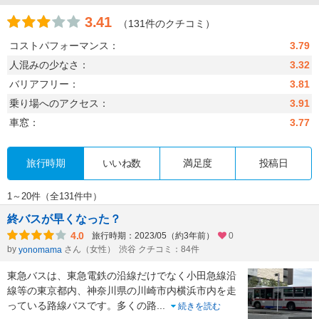
3.41
（131件のクチコミ）
コストパフォーマンス：
3.79
人混みの少なさ：
3.32
バリアフリー：
3.81
乗り場へのアクセス：
3.91
車窓：
3.77
旅行時期
いいね数
満足度
投稿日
1～20件（全131件中）
終バスが早くなった？
4.0
旅行時期：2023/05（約3年前）
0
by
さん（女性）
渋谷 クチコミ：84件
yonomama
東急バスは、東急電鉄の沿線だけでなく小田急線沿
線等の東京都内、神奈川県の川崎市内横浜市内を走
っている路線バスです。多くの路
...
続きを読む