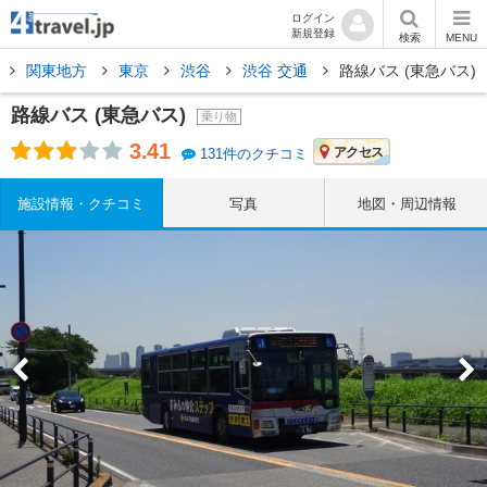
ログイン
新規登録
検索
MENU
関東地方
東京
渋谷
渋谷 交通
路線バス (東急バス)
路線バス (東急バス)
乗り物
3.41
アクセス
131件のクチコミ
施設情報・クチコミ
写真
地図・周辺情報