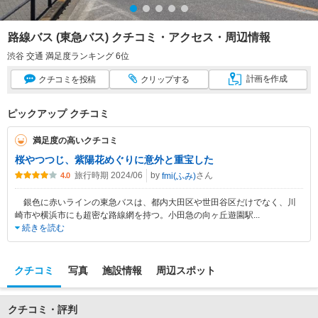
路線バス (東急バス) クチコミ・アクセス・周辺情報
渋谷 交通 満足度ランキング 6位
計画
を作成
クチコミ
を投稿
クリップ
する
ピックアップ クチコミ
満足度の高いクチコミ
桜やつつじ、紫陽花めぐりに意外と重宝した
旅行時期 2024/06
by
さん
fmi(ふみ)
4.0
銀色に赤いラインの東急バスは、都内大田区や世田谷区だけでなく、川
崎市や横浜市にも超密な路線網を持つ。小田急の向ヶ丘遊園駅
...
続きを読む
クチコミ
写真
施設情報
周辺スポット
クチコミ・評判