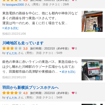
4.0
旅行時期：2022/11（約4年前）
0
by
さん（男性）
渋谷 クチコミ：29件
tasogare2000
東急電鉄の路線を中心に、他にも都内や神奈川など
多くの路線を持つ東急バスさんです。
運賃は均一のため、遠くに行く場合でも安
...
続きを読む
1
投稿日:2022/11/06
川崎地区も走っています
3.0
旅行時期：2022/10（約4年前）
0
by
さん（男性）
渋谷 クチコミ：54件
ずんだれ
銀色の車体に赤いラインの東急バス。東急沿線から
は少し離れた川崎駅のラゾーナ広場からも出てお
り、田園都市線の高津駅や東横線の
...
続きを読む
投稿日:2023/01/20
1
羽田から新横浜プリンスホテルへ
4.0
旅行時期：2022/10（約4年前）
0
by
さん（男性）
渋谷 クチコミ：54件
ずんだれ