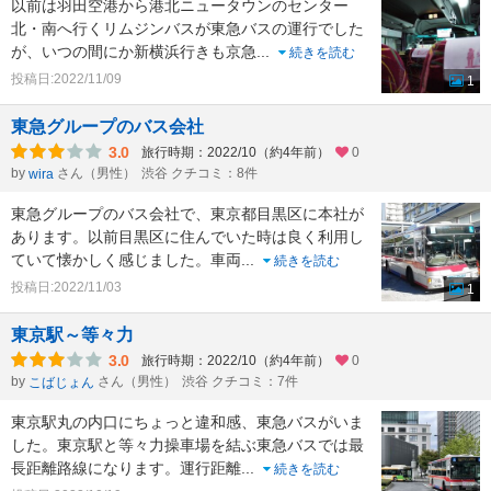
以前は羽田空港から港北ニュータウンのセンター
北・南へ行くリムジンバスが東急バスの運行でした
が、いつの間にか新横浜行きも京急
...
続きを読む
投稿日:2022/11/09
1
東急グループのバス会社
3.0
旅行時期：2022/10（約4年前）
0
by
さん（男性）
渋谷 クチコミ：8件
wira
東急グループのバス会社で、東京都目黒区に本社が
あります。以前目黒区に住んでいた時は良く利用し
ていて懐かしく感じました。車両
...
続きを読む
投稿日:2022/11/03
1
東京駅～等々力
3.0
旅行時期：2022/10（約4年前）
0
by
さん（男性）
渋谷 クチコミ：7件
こばじょん
東京駅丸の内口にちょっと違和感、東急バスがいま
した。東京駅と等々力操車場を結ぶ東急バスでは最
長距離路線になります。運行距離
...
続きを読む