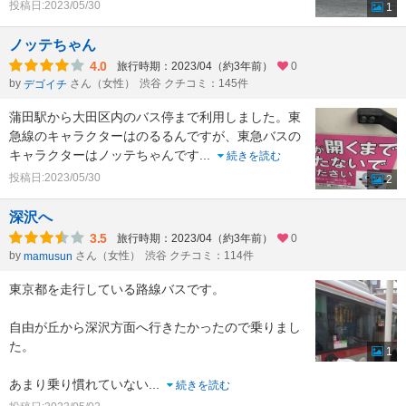
投稿日:2023/05/30
1
ノッテちゃん
4.0
旅行時期：2023/04（約3年前）
0
by
さん（女性）
渋谷 クチコミ：145件
デゴイチ
蒲田駅から大田区内のバス停まで利用しました。東
急線のキャラクターはのるるんですが、東急バスの
キャラクターはノッテちゃんです
...
続きを読む
投稿日:2023/05/30
2
深沢へ
3.5
旅行時期：2023/04（約3年前）
0
by
さん（女性）
渋谷 クチコミ：114件
mamusun
東京都を走行している路線バスです。
自由が丘から深沢方面へ行きたかったので乗りまし
た。
1
あまり乗り慣れていない
...
続きを読む