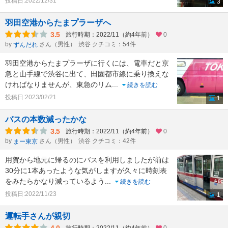
投稿日:2022/12/31
3
羽田空港からたまプラーザへ
3.5
旅行時期：2022/11（約4年前）
0
by
さん（男性）
渋谷 クチコミ：54件
ずんだれ
羽田空港からたまプラーザに行くには、電車だと京
急と山手線で渋谷に出て、田園都市線に乗り換えな
ければなりませんが、東急のリム
...
続きを読む
投稿日:2023/02/21
1
バスの本数減ったかな
3.5
旅行時期：2022/11（約4年前）
0
by
さん（男性）
渋谷 クチコミ：42件
まー東京
用賀から地元に帰るのにバスを利用しましたが前は
30分に1本あったような気がしますが久々に時刻表
をみたらかなり減っているよう
...
続きを読む
投稿日:2022/11/23
1
運転手さんが親切