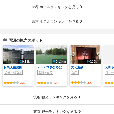
渋谷 ホテルランキングを見る
東京 ホテルランキングを見る
周辺の観光スポット
0.13km
0.13km
0.16km
目黒天空庭園
オーパス夢ひろば
文化浴泉
大橋 
公園・植物園
名所・史跡
温泉
寺・神
3.39
3.31
3.26
渋谷 観光ランキングを見る
東京 観光ランキングを見る