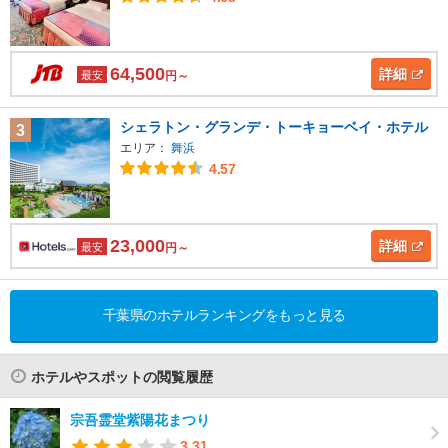
64,500
詳細
最安
円～
シェラトン・グランデ・トーキョーベイ・ホテル
3
エリア：
舞浜
4.57
23,000
詳細
最安
円～
千葉県のホテルランキングをもっと見る
ホテルやスポットの閲覧履歴
宗吾霊堂紫陽花まつり
3.31