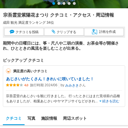
宗吾霊堂紫陽花まつり クチコミ・アクセス・周辺情報
成田 観光 満足度ランキング 34位
計画
を作成
クチコミ
を投稿
クリップ
する
期間中の日曜日には、筝・尺八や二胡の演奏、お茶会等が開催さ
れ、ひとときの風流を楽しむことが出来る。
ピックアップ クチコミ
満足度の高いクチコミ
あじさいがたくさん！きれいに咲いていました！
旅行時期 2024/06
by
さん
みみきき
4.0
宗吾霊堂のあじさいを観に行きました。 行ったときにはまだ見頃前の品種
もありましたが、柏葉あじさいやヤマアジサイなどがきれ
...
続きを読む
クチコミ
写真
施設情報
周辺スポット