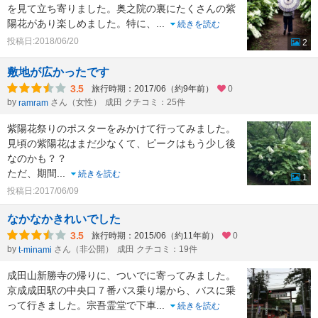
を見て立ち寄りました。奥之院の裏にたくさんの紫
陽花があり楽しめました。特に、
...
続きを読む
投稿日:2018/06/20
2
敷地が広かったです
3.5
旅行時期：2017/06（約9年前）
0
by
さん（女性）
成田 クチコミ：25件
ramram
紫陽花祭りのポスターをみかけて行ってみました。
見頃の紫陽花はまだ少なくて、ピークはもう少し後
なのかも？？
ただ、期間
...
続きを読む
1
投稿日:2017/06/09
なかなかきれいでした
3.5
旅行時期：2015/06（約11年前）
0
by
さん（非公開）
成田 クチコミ：19件
t-minami
成田山新勝寺の帰りに、ついでに寄ってみました。
京成成田駅の中央口７番バス乗り場から、バスに乗
って行きました。宗吾霊堂で下車
...
続きを読む