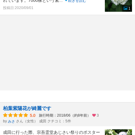
れています。7000株という紫
...
続きを読む
投稿日:2020/09/01
1
柏葉紫陽花が綺麗です
5.0
旅行時期：2018/06（約8年前）
3
by
さん（女性）
成田 クチコミ：5件
みさ
成田に行った際、宗吾霊堂あじさい祭りのポスター