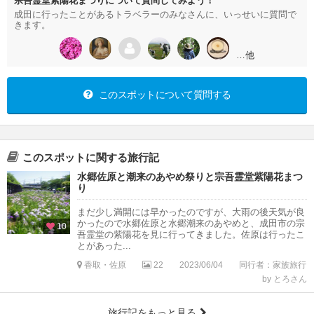
宗吾霊堂紫陽花まつりについて質問してみよう！
成田に行ったことがあるトラベラーのみなさんに、いっせいに質問で
きます。
…他
このスポットについて質問する
このスポットに関する旅行記
水郷佐原と潮来のあやめ祭りと宗吾霊堂紫陽花まつ
り
まだ少し満開には早かったのですが、大雨の後天気が良
かったので水郷佐原と水郷潮来のあやめと、成田市の宗
10
吾霊堂の紫陽花を見に行ってきました。佐原は行ったこ
とがあった...
香取・佐原
22
2023/06/04
同行者：家族旅行
by とろさん
旅行記をもっと見る