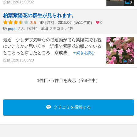
投稿日:2015/08/02
3
柏葉紫陽花の群生が見られます。
3.5
旅行時期：2015/06（約11年前）
0
by
さん（女性）
成田 クチコミ：4件
popo
最近 少しデブ気味なので運動がてら紫陽花でも観
にいこうかと思い立ち 近場で紫陽花の咲いている
ところっと探したところ、京成成
...
続きを読む
投稿日:2015/06/23
10
1件目～7件目を表示（全8件中）
クチコミを投稿する