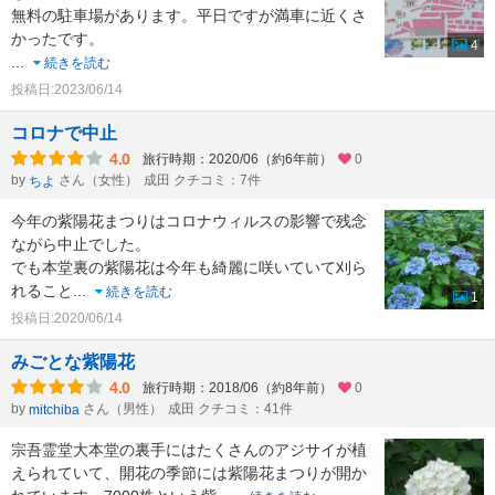
無料の駐車場があります。平日ですが満車に近くさ
かったです。
4
...
続きを読む
投稿日:2023/06/14
コロナで中止
4.0
旅行時期：2020/06（約6年前）
0
by
さん（女性）
成田 クチコミ：7件
ちよ
今年の紫陽花まつりはコロナウィルスの影響で残念
ながら中止でした。
でも本堂裏の紫陽花は今年も綺麗に咲いていて刈ら
れること
...
続きを読む
1
投稿日:2020/06/14
みごとな紫陽花
4.0
旅行時期：2018/06（約8年前）
0
by
さん（男性）
成田 クチコミ：41件
mitchiba
宗吾霊堂大本堂の裏手にはたくさんのアジサイが植
えられていて、開花の季節には紫陽花まつりが開か