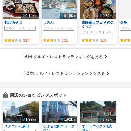
0.14km
0.15km
0.89km
甚兵衛そば
しのぶ
古民家カフェ きのこ
名鳥
くらぶ
グルメ・レストラン
グルメ・レストラン
グルメ
グルメ・レストラン
3.27
3.21
3.08
成田 グルメ・レストランランキングを見る
千葉県 グルメ・レストランランキングを見る
周辺のショッピングスポット
1.88km
1.92km
3.72km
ユアエルム成田
そよら成田ニュータ
オートバックス (成
ウン
田店)