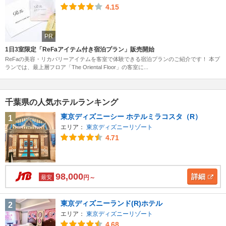
4.15
PR
1日3室限定「ReFaアイテム付き宿泊プラン」販売開始
ReFaの美容・リカバリーアイテムを客室で体験できる宿泊プランのご紹介です！ 本プ
ランでは、最上層フロア「The Oriental Floor」の客室に...
千葉県の人気ホテルランキング
東京ディズニーシー ホテルミラコスタ（R）
1
エリア：
東京ディズニーリゾート
4.71
98,000
詳細
最安
円～
東京ディズニーランド(R)ホテル
2
エリア：
東京ディズニーリゾート
4.68