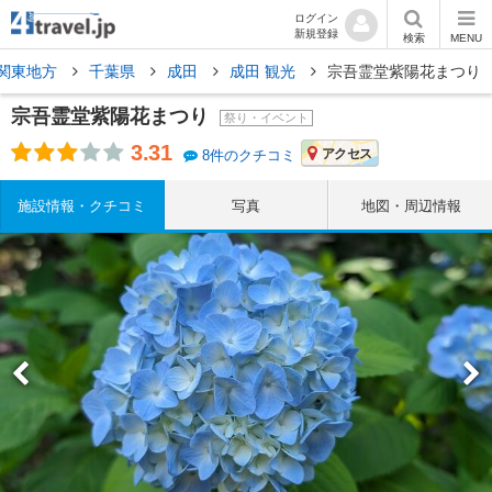
ログイン
新規登録
検索
MENU
関東地方
千葉県
成田
成田 観光
宗吾霊堂紫陽花まつり
宗吾霊堂紫陽花まつり
祭り・イベント
3.31
アクセス
8件のクチコミ
施設情報・クチコミ
写真
地図・周辺情報