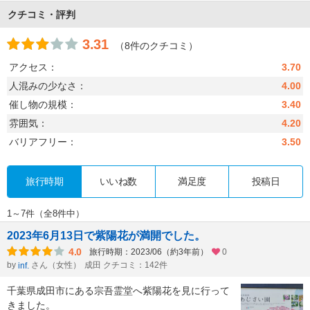
クチコミ・評判
3.31
（8件のクチコミ）
アクセス：
3.70
人混みの少なさ：
4.00
催し物の規模：
3.40
雰囲気：
4.20
バリアフリー：
3.50
旅行時期
いいね数
満足度
投稿日
1～7件（全8件中）
2023年6月13日で紫陽花が満開でした。
4.0
旅行時期：2023/06（約3年前）
0
by
さん（女性）
成田 クチコミ：142件
inf.
千葉県成田市にある宗吾霊堂へ紫陽花を見に行って
きました。