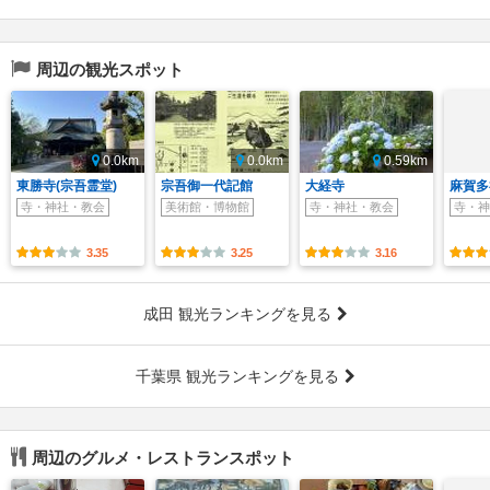
周辺の観光スポット
0.0km
0.0km
0.59km
東勝寺(宗吾霊堂)
宗吾御一代記館
大経寺
麻賀多
寺・神社・教会
美術館・博物館
寺・神社・教会
寺・神
3.35
3.25
3.16
成田 観光ランキングを見る
千葉県 観光ランキングを見る
周辺のグルメ・レストランスポット