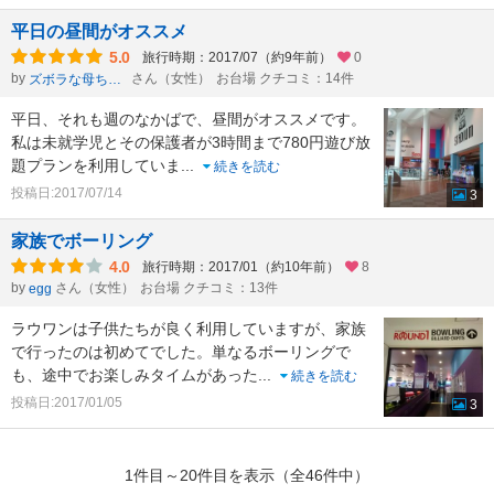
平日の昼間がオススメ
5.0
旅行時期：2017/07（約9年前）
0
by
さん（女性）
お台場 クチコミ：14件
ズボラな母ちゃん
平日、それも週のなかばで、昼間がオススメです。
私は未就学児とその保護者が3時間まで780円遊び放
題プランを利用していま
...
続きを読む
投稿日:2017/07/14
3
家族でボーリング
4.0
旅行時期：2017/01（約10年前）
8
by
さん（女性）
お台場 クチコミ：13件
egg
ラウワンは子供たちが良く利用していますが、家族
で行ったのは初めてでした。単なるボーリングで
も、途中でお楽しみタイムがあった
...
続きを読む
投稿日:2017/01/05
3
1件目～20件目を表示（全46件中）