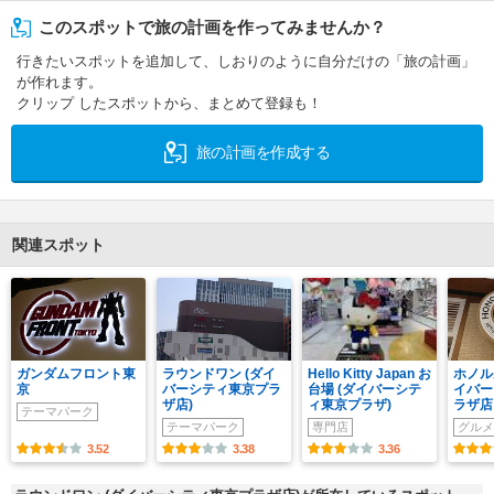
このスポットで旅の計画を作ってみませんか？
行きたいスポットを追加して、しおりのように自分だけの「旅の計画」
が作れます。
クリップ したスポットから、まとめて登録も！
旅の計画を作成する
関連スポット
ガンダムフロント東
ラウンドワン (ダイ
Hello Kitty Japan お
ホノル
京
バーシティ東京プラ
台場 (ダイバーシテ
イバー
ザ店)
ィ東京プラザ)
ラザ店
テーマパーク
テーマパーク
専門店
グルメ
3.52
3.38
3.36