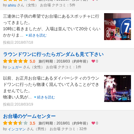
by
さん（女性）
お台場 クチコミ：5件
ahiru
三連休に子供の希望でお台場にあるスポッチャに行
ってきました。
10時に着きましたが、入場は並んでいて20分くらい
かかりま
...
続きを読む
1
投稿日:2018/07/18
ラウンドワンに行ったらガンダムも見て下さい
5.0
旅行時期：2018/03（約8年前）
0
by
さん（女性）
お台場 クチコミ：1件
シュガー
以前、お正月お台場にあるダイバーシティのラウン
ドワンに行ったら物凄く混んでいて入ることができ
ませんでした。
物凄い人気が
...
続きを読む
1
投稿日:2018/03/19
お台場のゲームセンター
3.5
旅行時期：2018/01（約9年前）
0
by
さん（男性）
お台場 クチコミ：32件
インコマン