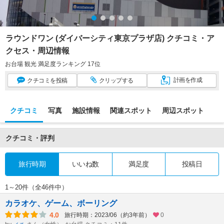
ラウンドワン (ダイバーシティ東京プラザ店) クチコミ・ア
クセス・周辺情報
お台場 観光 満足度ランキング 17位
計画
を作成
クチコミ
を投稿
クリップ
する
クチコミ
写真
施設情報
関連スポット
周辺スポット
クチコミ・評判
旅行時期
いいね数
満足度
投稿日
1～20件（全46件中）
カラオケ、ゲーム、ボーリング
4.0
旅行時期：2023/06（約3年前）
0