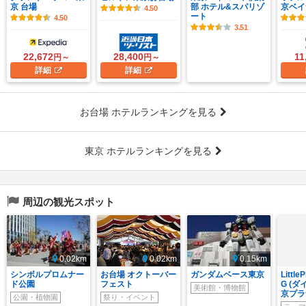
京 台場
部 ホテル&スパリゾ
京ベイ
4.50
ート
4.50
3.51
22,672
28,400
11
円～
円～
詳細
詳細
お台場 ホテルランキングを見る
東京 ホテルランキングを見る
周辺の観光スポット
0.02km
0.02km
0.15km
シンボルプロムナー
お台場 オクトーバー
ガンダムベース東京
Little
ド公園
フェスト
G (
美術館・博物館
京プラ
公園・植物園
祭り・イベント