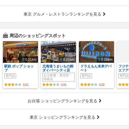
東京 グルメ・レストランランキングを見る
周辺のショッピングスポット
0.21km
0.25km
0.26km
駅鉄 ポップ ショッ
北海道うまいもの館
ドラえもん未来デパ
フジテ
プ
ダイバーシティ店
ート
エフア
お土産屋・直売所・
専門店
専門店
専門店
特産品
3.21
3.31
3.32
お台場 ショッピングランキングを見る
東京 ショッピングランキングを見る