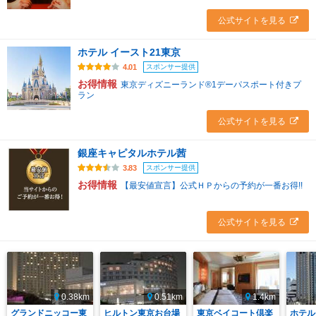
公式サイトを見る
ホテル イースト21東京
スポンサー提供
4.01
お得情報
東京ディズニーランド®1デーパスポート付きプ
ラン
公式サイトを見る
銀座キャピタルホテル茜
スポンサー提供
3.83
お得情報
【最安値宣言】公式ＨＰからの予約が一番お得!!
公式サイトを見る
0.38km
0.51km
1.4km
グランドニッコー東
ヒルトン東京お台場
東京ベイコート倶楽
ホテル