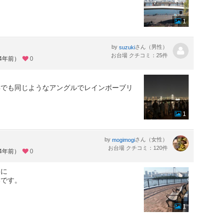
1
by
さん（男性）
suzuki
お台場 クチコミ：25件
約4年前）
0
浜でも同じようなアングルでレインボーブリ
1
by
さん（女性）
mogimogi
お台場 クチコミ：120件
約4年前）
0
うに
いです。
1