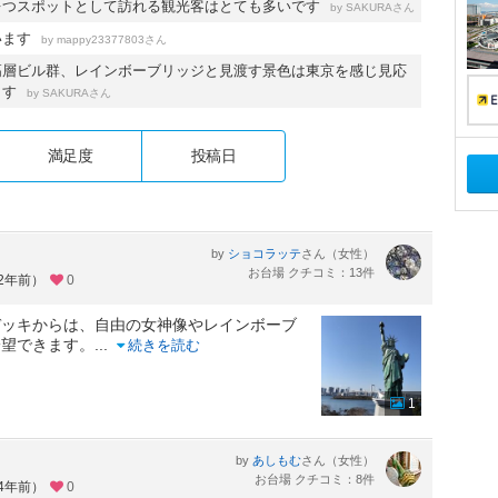
ぉつスポットとして訪れる観光客はとても多いです
by
さん
SAKURA
います
by
さん
mappy23377803
高層ビル群、レインボーブリッジと見渡す景色は東京を感じ見応
ます
by
さん
SAKURA
満足度
投稿日
by
さん（女性）
ショコラッテ
お台場 クチコミ：13件
約2年前）
0
デッキからは、自由の女神像やレインボーブ
一望できます。
...
続きを読む
1
by
さん（女性）
あしもむ
お台場 クチコミ：8件
約4年前）
0