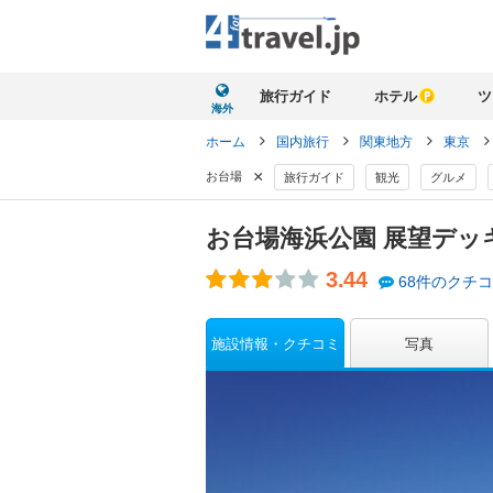
旅行ガイド
ホテル
ツ
海外
ホーム
国内旅行
関東地方
東京
×
お台場
旅行ガイド
観光
グルメ
お台場海浜公園 展望デッ
3.44
68件のクチ
施設情報・クチコミ
写真