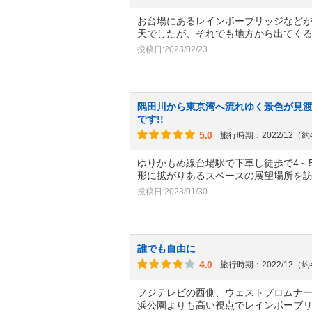
お台場にあるレインボーブリッジなど
天でしたが、それでも地方から出てく
投稿日:2023/02/23
隅田川から東京湾へ流れゆく景色が見
です!!
5.0
旅行時期：2022/12（
ゆりかもめ線台場駅で下車し徒歩で4～
形に拡がりあるスペースの展望場所を
投稿日:2023/01/30
誰でも自由に
4.0
旅行時期：2022/12（
フジテレビの西側、ウェストプロムナ
浜公園よりも高い視点でレインボーブ