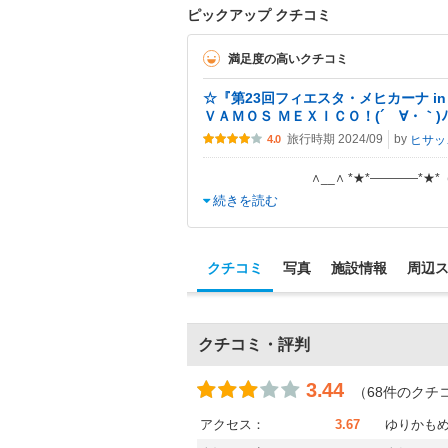
ピックアップ クチコミ
満足度の高いクチコミ
☆『第23回フィエスタ・メヒカーナ in
ＶＡＭＯＳ ＭＥＸＩＣＯ！(´ゝ∀・｀)ﾉ o(
旅行時期 2024/09
by
ヒ
4.0
∧__∧ *★*――――*★*（ 
続きを読む
クチコミ
写真
施設情報
周辺
クチコミ・評判
3.44
（68件のクチ
アクセス：
3.67
ゆりかもめ