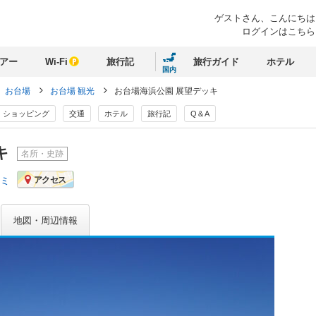
ゲストさん、
こんにちは
ログインはこちら
アー
Wi-Fi
旅行記
旅行ガイド
ホテル
国内
お台場
お台場 観光
お台場海浜公園 展望デッキ
ショッピング
交通
ホテル
旅行記
Q＆A
キ
名所・史跡
コミ
アクセス
地図・周辺情報