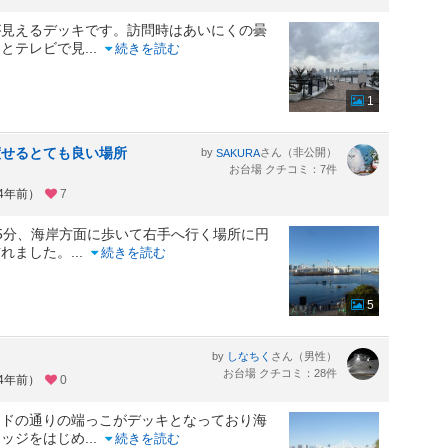
が見えるデッキです。訪問時はあいにくの曇
るとテレビで見
...
続きを読む
1
渡せるとても良い場所
by
さん（非公開）
SAKURA
お台場 クチコミ：7件
約4年前）
7
5分、海岸方面に歩いて右手へ行く場所に円
訪れました。
...
続きを読む
5
by
さん（男性）
しなちく
お台場 クチコミ：28件
約4年前）
0
ードの通りの端っこがデッキとなっており海
リッジをはじめ
...
続きを読む