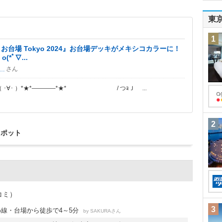
東
1
 お台場 Tokyo 2024』お台場デッキがメキシコカラーに！
*ﾟ∇...
さん
サッチ＆クニ
･∀･ ）*★*――――*★* / つｮＪ
...
2
スポット
コミ）
3
線・台場から徒歩で4～5分
by
さん
SAKURA