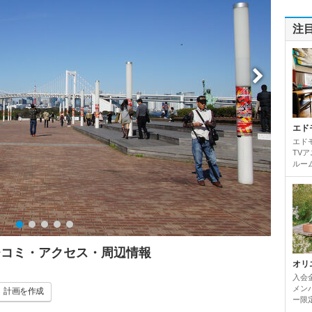
注
エド
エド
TV
ルーム
チコミ・アクセス・周辺情報
オリ
入会
メンバ
計画
を作成
ー限定