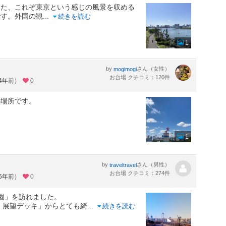
った、これぞ東京という感じの風景を収める
です。外国の観
...
続きを読む
1
by
さん（女性）
mogimogi
お台場 クチコミ：120件
約4年前）
0
の場所です。
1
by
さん（男性）
traveltravel
お台場 クチコミ：274件
約5年前）
0
公園」を訪れました。
 展望デッキ」からとても綺
...
続きを読む