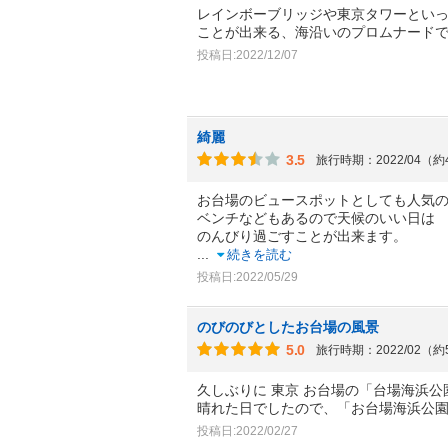
レインボーブリッジや東京タワーとい
ことが出来る、海沿いのプロムナード
投稿日:2022/12/07
綺麗
3.5
旅行時期：2022/04（
お台場のビュースポットとしても人気
ベンチなどもあるので天候のいい日は
のんびり過ごすことが出来ます。
...
続きを読む
投稿日:2022/05/29
のびのびとしたお台場の風景
5.0
旅行時期：2022/02（
久しぶりに 東京 お台場の「台場海浜
晴れた日でしたので、「お台場海浜公園
投稿日:2022/02/27