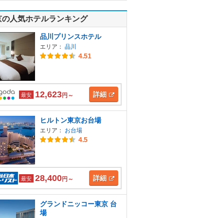
京の人気ホテルランキング
品川プリンスホテル
エリア：
品川
4.51
12,623
詳細
最安
円～
ヒルトン東京お台場
エリア：
お台場
4.5
28,400
詳細
最安
円～
グランドニッコー東京 台
場