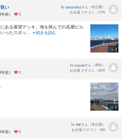
が良い
by
さん（非公開）
amstrobry
お台場 クチコミ：27件
約4年前）
0
ろにある展望デッキ。海を挟んでの高層ビル
といったスポッ
...
続きを読む
3
by
さん（男性）
suzuki
お台場 クチコミ：25件
約4年前）
0
す。
2
by
さん（非公開）
WF
お台場 クチコミ：8件
約4年前）
0