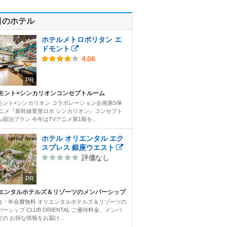
目のホテル
ホテルメトロポリタン エ
ドモント
4.06
PR
モント×シンカリオンコンセプトルーム
モント×シンカリオン コラボレーション企画第5弾
アニメ『新幹線変形ロボ シンカリオン』コンセプト
宿泊プラン 今年はTVアニメ第1期を...
ホテル オリエンタル エク
スプレス 銀座ウエスト
評価なし
PR
エンタルホテルズ＆リゾーツのメンバーシップ
金・年会費無料 オリエンタルホテルズ＆リゾーツの
ーシップ CLUB ORIENTAL ご優待料金、メンバ
の お得な情報をお届け...