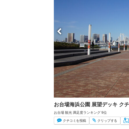
お台場海浜公園 展望デッキ ク
お台場 観光 満足度ランキング 9位
クチコミ
を投稿
クリップ
する