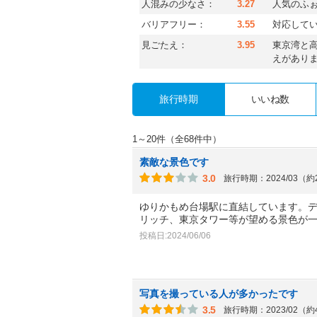
人混みの少なさ：
3.27
人気のふ
バリアフリー：
3.55
対応して
見ごたえ：
3.95
東京湾と
えがあり
旅行時期
いいね数
1～20件（全68件中）
素敵な景色です
3.0
旅行時期：2024/03（
ゆりかもめ台場駅に直結しています。
リッチ、東京タワー等が望める景色が
投稿日:2024/06/06
写真を撮っている人が多かったです
3.5
旅行時期：2023/02（