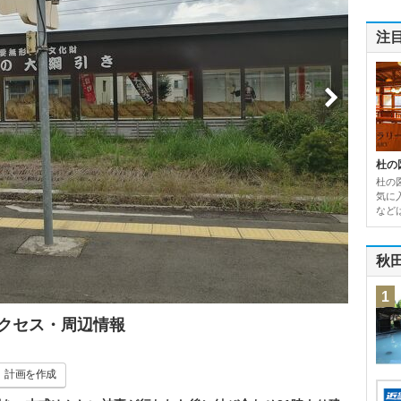
注
杜の
杜の
気に
など
秋
1
アクセス・周辺情報
計画
を作成