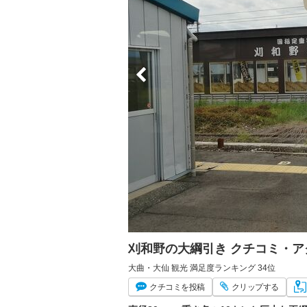
刈和野の大綱引き クチコミ・
大曲・大仙 観光 満足度ランキング 34位
クチコミ
を投稿
クリップ
する