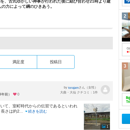
両綱を、古式ゆかしい神事が行われた後に結び合わせ21時より建
人の力によって綱のひきあう。
2
満足度
投稿日
3
by
さん（女性）
torajam
大曲・大仙 クチコミ：1件
約4年前）
0
ていて、室町時代からの伝習であるといわれ
、長さは約2
...
続きを読む
1