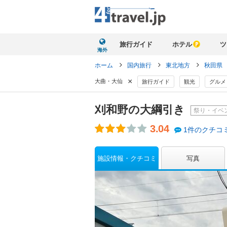
旅行ガイド
ホテル
ツ
海外
ホーム
国内旅行
東北地方
秋田県
×
大曲・大仙
旅行ガイド
観光
グルメ
刈和野の大綱引き
祭り・イベ
3.04
1件のクチコ
施設情報・クチコミ
写真