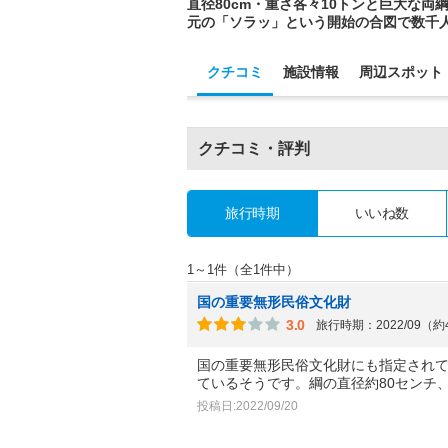
直径80cm・重さ各々10トンと巨大な
元の「ソラッ」という開始の合図で数千
クチコミ
施設情報
周辺スポット
クチコミ・評判
旅行時期
いいね数
1～1件（全1件中）
国の重要無形民俗文化財
3.0
旅行時期：2022/09（
国の重要無形民俗文化財にも指定され
ているそうです。綱の直径約80センチ
投稿日:2022/09/20