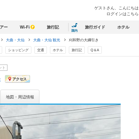
ゲストさん、
こんにちは
ログインはこちら
アー
Wi-Fi
旅行記
旅行ガイド
ホテル
国内
大曲・大仙
大曲・大仙 観光
刈和野の大綱引き
ショッピング
交通
ホテル
旅行記
Q＆A
ント
ミ
アクセス
地図・周辺情報