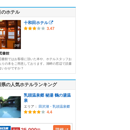
目のホテル
十和田ホテル
3.47
PR
図書館
図書館ではお客様に頂いた本や、ホテルスタッフお
入りの本をご用意しております。湖畔の窓辺で読書
はいかがですか？
田県の人気ホテルランキング
乳頭温泉郷 秘湯 鶴の湯温
泉
エリア：
田沢湖・乳頭温泉郷
4.4
25,000
詳細
最安