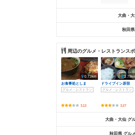
大曲・大
秋田県
周辺のグルメ・レストランスポ
0.73km
1.79k
お食事処としま
ドライブイン原宿
グルメ・レストラン
グルメ・レストラン
3.12
3.27
大曲・大仙 グ
秋田県 グル