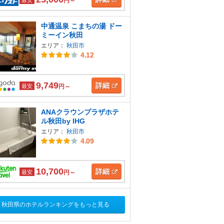
円～
中通温泉 こまちの湯 ドー
ミーイン秋田
エリア：
秋田市
4.12
9,749
詳細
最安
円～
ANAクラウンプラザホテ
ル秋田by IHG
エリア：
秋田市
4.09
10,700
詳細
最安
円～
秋田県のホテルランキングをもっと見る