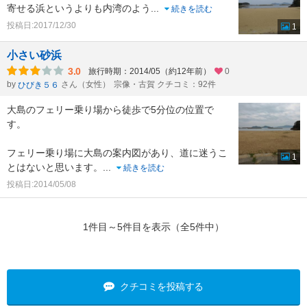
寄せる浜というよりも内湾のよう
...
続きを読む
投稿日:2017/12/30
1
小さい砂浜
3.0
旅行時期：2014/05（約12年前）
0
by
さん（女性）
宗像・古賀 クチコミ：92件
ひびき５６
大島のフェリー乗り場から徒歩で5分位の位置で
す。
フェリー乗り場に大島の案内図があり、道に迷うこ
1
とはないと思います。
...
続きを読む
投稿日:2014/05/08
1件目～5件目を表示（全5件中）
クチコミを投稿する