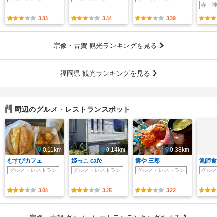
寺・神
3.33
3.34
3.39
宗像・古賀 観光ランキングを見る
福岡県 観光ランキングを見る
周辺のグルメ・レストランスポット
0.11km
0.14km
0.38km
むすびカフェ
姫っこ cafe
壽や 三郎
漁師食
グルメ・レストラン
グルメ・レストラン
グルメ・レストラン
グルメ
3.08
3.25
3.22