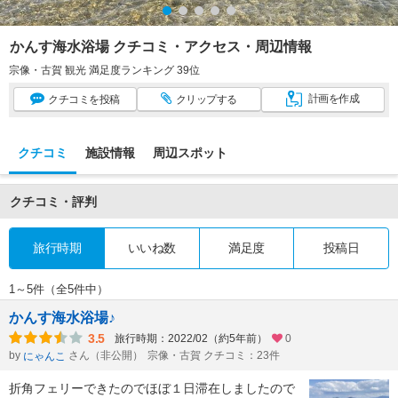
かんす海水浴場 クチコミ・アクセス・周辺情報
宗像・古賀 観光 満足度ランキング 39位
計画
を作成
クチコミ
を投稿
クリップ
する
クチコミ
施設情報
周辺スポット
クチコミ・評判
旅行時期
いいね数
満足度
投稿日
1～5件（全5件中）
かんす海水浴場♪
3.5
旅行時期：2022/02（約5年前）
0
by
さん（非公開）
宗像・古賀 クチコミ：23件
にゃんこ
折角フェリーできたのでほぼ１日滞在しましたので