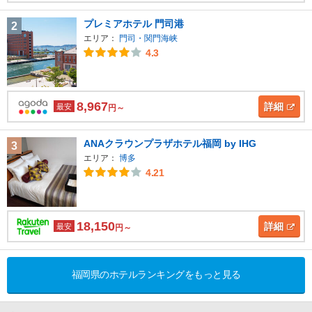
プレミアホテル 門司港
2
エリア：
門司・関門海峡
4.3
8,967
詳細
最安
円～
ANAクラウンプラザホテル福岡 by IHG
3
エリア：
博多
4.21
18,150
詳細
最安
円～
福岡県のホテルランキングをもっと見る