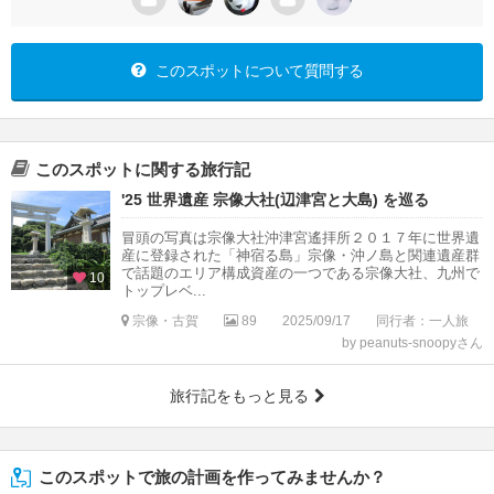
このスポットについて質問する
このスポットに関する旅行記
'25 世界遺産 宗像大社(辺津宮と大島) を巡る
冒頭の写真は宗像大社沖津宮遙拝所２０１７年に世界遺
産に登録された「神宿る島」宗像・沖ノ島と関連遺産群
で話題のエリア構成資産の一つである宗像大社、九州で
10
トップレベ...
宗像・古賀
89
2025/09/17
同行者：一人旅
by peanuts-snoopyさん
旅行記をもっと見る
このスポットで旅の計画を作ってみませんか？