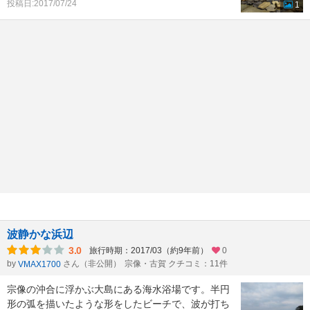
投稿日:2017/07/24
1
波静かな浜辺
3.0
旅行時期：2017/03（約9年前）
0
by
さん（非公開）
宗像・古賀 クチコミ：11件
VMAX1700
宗像の沖合に浮かぶ大島にある海水浴場です。半円
形の弧を描いたような形をしたビーチで、波が打ち