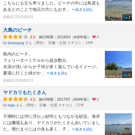
こちらにも立ち寄りました。ビーチの中には鳥居も
あるとのことで地元の方にもおす
...
続きを読む
投稿日:2022/03/31
1
大島のビーチ
3.5
旅行時期：2018/03（約8年前）
0
by
さん（男性）
宗像・古賀 クチコミ：19件
tomosang
島内のビーチ。
フェリーターミナルから徒歩数分。
水深が浅いからか子供が多く遊んでいるイメージ。
夏場に行くと緑がか
...
続きを読む
2
投稿日:2018/03/11
ヤドカリもたくさん
4.5
旅行時期：2017/07（約9年前）
0
by
さん（男性）
宗像・古賀 クチコミ：27件
hido
干潮時には沖に浮かぶ砂州ともつながる砂浜。海岸
には磯場もあり、ヤドカリがたくさん歩いていまし
た。潮だまりには小魚も多く、子
...
続きを読む