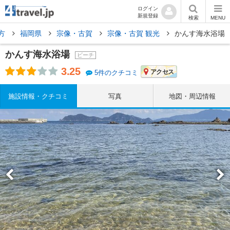
ログイン
新規登録
検索
MENU
方
福岡県
宗像・古賀
宗像・古賀 観光
かんす海水浴場
かんす海水浴場
ビーチ
3.25
アクセス
5件のクチコミ
施設情報・クチコミ
写真
地図・周辺情報