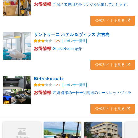
お得情報
ご宿泊者専用のラウンジを完備しております。
公式サイトを見る
サントリーニ ホテル＆ヴィラズ 宮古島
スポンサー提供
3.25
お得情報
Guest Room 紹介
公式サイトを見る
Birth the suite
スポンサー提供
3.23
お得情報
沖縄 備瀬の一日一組海辺のシークレットヴィラ
公式サイトを見る