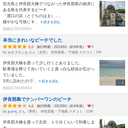
宮古島と伊良部大橋でつながった伊良部島の南岸に
ある島を代表するビーチ
「渡口の浜（とぐちのはま）」。
緩やかな弓状に８
...
続きを読む
3
投稿日:2023/05/02
本当にきれいなビーチでした
5.0
旅行時期：2023/03（約3年前）
0
by
さん（女性）
伊良部島・下地島 クチコミ：5件
カサブランカ
伊良部大橋を渡って少し行くとありました。
駐車場を降りて歩いていくと真っ白な砂浜が広がっ
ていました。
3月に訪れたので
...
続きを読む
1
投稿日:2023/04/13
伊良部島でナンバーワンのビーチ
4.0
旅行時期：2023/03（約3年前）
0
by
さん（男性）
伊良部島・下地島 クチコミ：13件
おやぢ
伊良部大橋を渡って左折。１０分くらいで到着しま