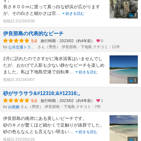
す。
長さ８００ｍに渡って真っ白な砂浜が広がります
が、その白さと細かさは宮
...
続きを読む
3
投稿日:2023/03/30
伊良部島の代表的なビーチ
5.0
旅行時期：2023/02（約4年前）
0
by
さん（男性）
伊良部島・下地島 クチコミ：11件
公共交通トラベラーken
2月に訪れたのでさすがに海水浴客はいませんでし
たが、おかげで人影も少ない静かなビーチを楽しめ
ました。私は下地島空港で自転車
...
続きを読む
投稿日:2023/03/07
1
砂がサラサラ&#12316;&#12316;。
5.0
旅行時期：2023/02（約4年前）
1
by
さん（男性）
伊良部島・下地島 クチコミ：7件
白熊爺
伊良部島の南岸にある美しいビーチです。
砂のキメが驚くほど細かくで足触りが抜群でした。
砂の色もなんとも言えない明るい
...
続きを読む
投稿日:2023/02/20
1