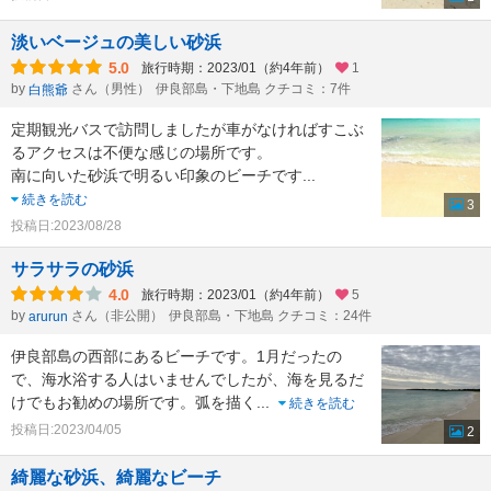
淡いベージュの美しい砂浜
5.0
旅行時期：2023/01（約4年前）
1
by
さん（男性）
伊良部島・下地島 クチコミ：7件
白熊爺
定期観光バスで訪問しましたが車がなければすこぶ
るアクセスは不便な感じの場所です。
南に向いた砂浜で明るい印象のビーチです
...
続きを読む
3
投稿日:2023/08/28
サラサラの砂浜
4.0
旅行時期：2023/01（約4年前）
5
by
さん（非公開）
伊良部島・下地島 クチコミ：24件
arurun
伊良部島の西部にあるビーチです。1月だったの
で、海水浴する人はいませんでしたが、海を見るだ
けでもお勧めの場所です。弧を描く
...
続きを読む
投稿日:2023/04/05
2
綺麗な砂浜、綺麗なビーチ