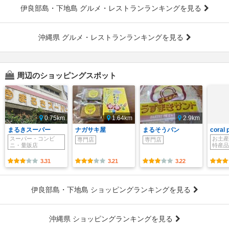
伊良部島・下地島 グルメ・レストランランキングを見る
沖縄県 グルメ・レストランランキングを見る
周辺のショッピングスポット
0.75km
1.64km
2.9km
まるきスーパー
ナガサキ屋
まるそうパン
coral 
スーパー・コンビ
お土産
専門店
専門店
ニ・量販店
特産品
3.31
3.21
3.22
伊良部島・下地島 ショッピングランキングを見る
沖縄県 ショッピングランキングを見る