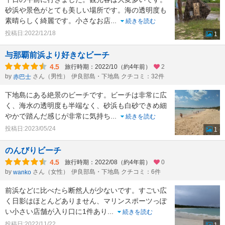
砂浜や景色がとても美しい場所です。海の透明度も
素晴らしく綺麗です。小さなお店
...
続きを読む
投稿日:2022/12/18
1
与那覇前浜より好きなビーチ
4.5
旅行時期：2022/10（約4年前）
2
by
さん（男性）
伊良部島・下地島 クチコミ：32件
赤巴士
下地島にある絶景のビーチです。ビーチは非常に広
く、海水の透明度も半端なく、砂浜も白砂できめ細
やかで踏んだ感じが非常に気持ち
...
続きを読む
投稿日:2023/05/24
1
のんびりビーチ
4.5
旅行時期：2022/08（約4年前）
0
by
さん（女性）
伊良部島・下地島 クチコミ：6件
wanko
前浜などに比べたら断然人が少ないです。すごい広
く日影はほとんどありません、マリンスポーツっぽ
い小さい店舗が入り口に1件あり
...
続きを読む
投稿日:2022/11/22