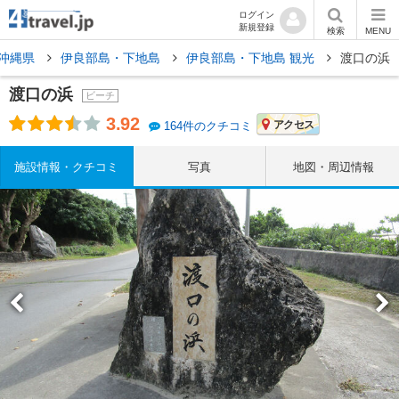
ログイン
新規登録
検索
MENU
沖縄県
伊良部島・下地島
伊良部島・下地島 観光
渡口の浜
渡口の浜
ビーチ
3.92
アクセス
164件のクチコミ
施設情報・クチコミ
写真
地図・周辺情報