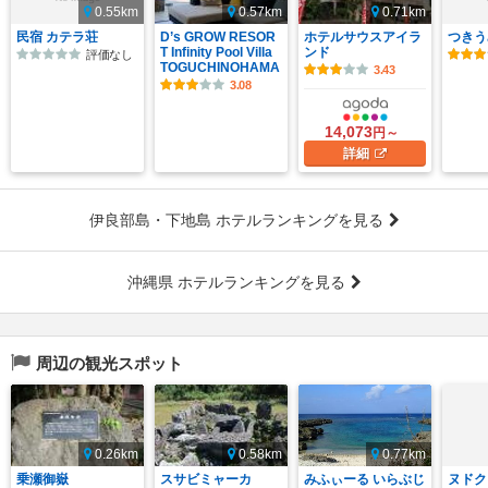
0.55km
0.57km
0.71km
民宿 カテラ荘
D’s GROW RESOR
ホテルサウスアイラ
つきう
T Infinity Pool Villa
ンド
評価なし
TOGUCHINOHAMA
3.43
3.08
14,073
円～
詳細
伊良部島・下地島 ホテルランキングを見る
沖縄県 ホテルランキングを見る
周辺の観光スポット
0.26km
0.58km
0.77km
乗瀬御嶽
スサビミャーカ
みふぃーる いらぶじ
ヌドク