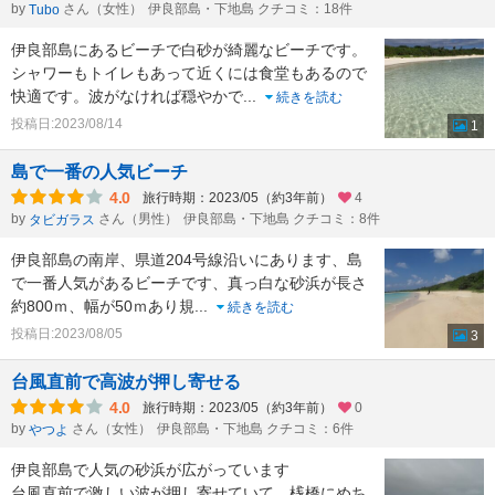
by
さん（女性）
伊良部島・下地島 クチコミ：18件
Tubo
伊良部島にあるビーチで白砂が綺麗なビーチです。
シャワーもトイレもあって近くには食堂もあるので
快適です。波がなければ穏やかで
...
続きを読む
投稿日:2023/08/14
1
島で一番の人気ビーチ
4.0
旅行時期：2023/05（約3年前）
4
by
さん（男性）
伊良部島・下地島 クチコミ：8件
タビガラス
伊良部島の南岸、県道204号線沿いにあります、島
で一番人気があるビーチです、真っ白な砂浜が長さ
約800ｍ、幅が50ｍあり規
...
続きを読む
投稿日:2023/08/05
3
台風直前で高波が押し寄せる
4.0
旅行時期：2023/05（約3年前）
0
by
さん（女性）
伊良部島・下地島 クチコミ：6件
やつよ
伊良部島で人気の砂浜が広がっています
台風直前で激しい波が押し寄せていて、桟橋にめち