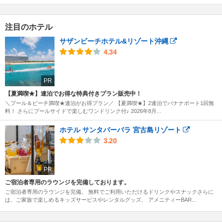
注目のホテル
サザンビーチホテル&リゾート沖縄
4.34
PR
【夏満喫★】連泊でお得な特典付きプラン販売中！
＼プール＆ビーチ満喫★連泊がお得プラン／ 【夏満喫★】2連泊でバナナボート1回無
料！ さらにプールサイドで楽しむワンドリンク付♪ 2026年8月...
ホテル サンタバーバラ 宮古島リゾート
3.20
PR
ご宿泊者専用のラウンジを完備しております。
ご宿泊者専用のラウンジを完備。 無料でご利用いただけるドリンクやスナックさらに
は、ご家族で楽しめるキッズサービスやレンタルグッズ、 アメニティーBAR...