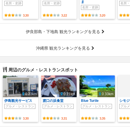
ま
名所・史跡
名所・史跡
名所・
名所・史跡
3.30
3.22
3.20
伊良部島・下地島 観光ランキングを見る
沖縄県 観光ランキングを見る
周辺のグルメ・レストランスポット
0.23km
0.31km
0.33km
伊島観光サービス
渡口の浜食堂
Blue Turtle
シモジ
グルメ・レストラン
グルメ・レストラン
グルメ・レストラン
グルメ
3.30
3.31
3.35