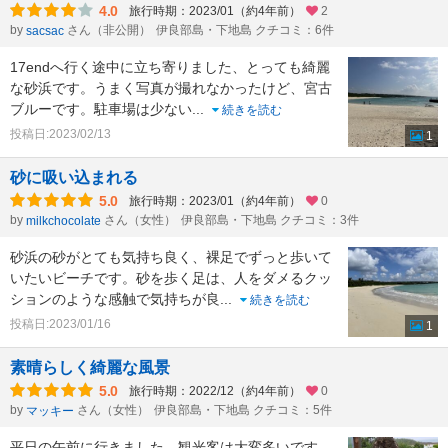
4.0
旅行時期：2023/01（約4年前）
2
by
さん（非公開）
伊良部島・下地島 クチコミ：6件
sacsac
17endへ行く途中に立ち寄りました、とっても綺麗
な砂浜です。うまく写真が撮れなかったけど、宮古
ブルーです。駐車場は少ない
...
続きを読む
投稿日:2023/02/13
1
砂に吸い込まれる
5.0
旅行時期：2023/01（約4年前）
0
by
さん（女性）
伊良部島・下地島 クチコミ：3件
milkchocolate
砂浜の砂がとても気持ち良く、裸足でずっと歩いて
いたいビーチです。砂を歩く足は、人をダメるクッ
ションのような感触で気持ちが良
...
続きを読む
投稿日:2023/01/16
1
素晴らしく綺麗な風景
5.0
旅行時期：2022/12（約4年前）
0
by
さん（女性）
伊良部島・下地島 クチコミ：5件
マッキー
平日の午前に行きました。観光客は大変多いです。