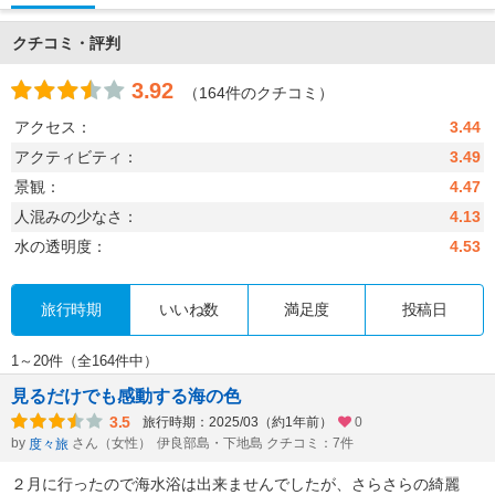
クチコミ・評判
3.92
（164件のクチコミ）
アクセス：
3.44
アクティビティ：
3.49
景観：
4.47
人混みの少なさ：
4.13
水の透明度：
4.53
旅行時期
いいね数
満足度
投稿日
1～20件（全164件中）
見るだけでも感動する海の色
3.5
旅行時期：2025/03（約1年前）
0
by
さん（女性）
伊良部島・下地島 クチコミ：7件
度々旅
２月に行ったので海水浴は出来ませんでしたが、さらさらの綺麗