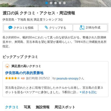
渡口の浜 クチコミ・アクセス・周辺情報
伊良部島・下地島 観光 満足度ランキング 3位
計画
を作成
クチコミ
を投稿
クリップ
する
長さ約800ｍ、幅約50ｍにわたって真っ白な砂浜が広がる。整備された防潮林
並木や、来間島、宮古本島を望む展望が素晴らしい。’78年4月に沖縄観光名所
指定。
ピックアップ クチコミ
満足度の高いクチコミ
伊良部島の代表的景勝地
旅行時期 2025/12
by
さん
peanuts-snoopy
4.0
宮古島を訪れたときに現地で宿泊したホテルから出発し、宮古島の主要ス
ポットを巡るバスツアーに参加しました。 5番目に訪
...
続きを読む
クチコミ
写真
施設情報
周辺スポット