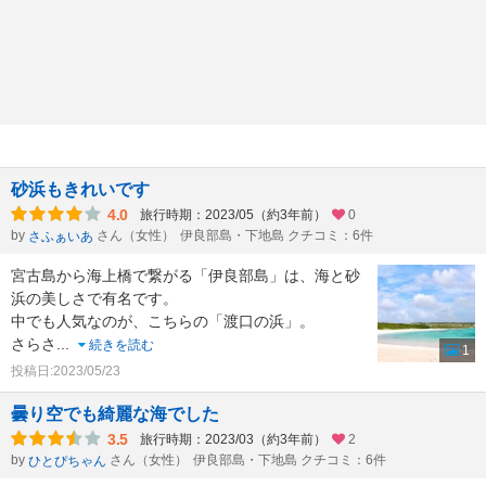
砂浜もきれいです
4.0
旅行時期：2023/05（約3年前）
0
by
さん（女性）
伊良部島・下地島 クチコミ：6件
さふぁいあ
宮古島から海上橋で繋がる「伊良部島」は、海と砂
浜の美しさで有名です。
中でも人気なのが、こちらの「渡口の浜」。
さらさ
...
続きを読む
1
投稿日:2023/05/23
曇り空でも綺麗な海でした
3.5
旅行時期：2023/03（約3年前）
2
by
さん（女性）
伊良部島・下地島 クチコミ：6件
ひとぴちゃん