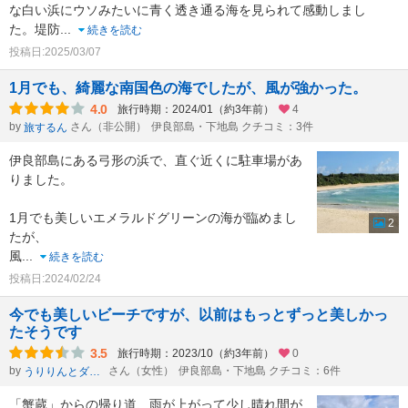
な白い浜にウソみたいに青く透き通る海を見られて感動しまし
た。堤防
...
続きを読む
投稿日:2025/03/07
1月でも、綺麗な南国色の海でしたが、風が強かった。
4.0
旅行時期：2024/01（約3年前）
4
by
さん（非公開）
伊良部島・下地島 クチコミ：3件
旅するん
伊良部島にある弓形の浜で、直ぐ近くに駐車場があ
りました。
1月でも美しいエメラルドグリーンの海が臨めまし
2
たが、
風
...
続きを読む
投稿日:2024/02/24
今でも美しいビーチですが、以前はもっとずっと美しかっ
たそうです
3.5
旅行時期：2023/10（約3年前）
0
by
さん（女性）
伊良部島・下地島 クチコミ：6件
うりりんとダンナ
「蟹蔵」からの帰り道、雨が上がって少し晴れ間が