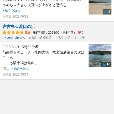
ゃめちゃ大きな波飛沫が上がると恐怖を
...
続きを読む
2
投稿日:2023/06/28
宮古島☆渡口の浜
5.0
旅行時期：2023/05（約3年前）
0
by
さん（女性）
伊良部島・下地島 クチコミ：3件
serendip
2023.5.19 15時30分着
与那覇前浜ビーチ→来間大橋→竜宮城展望台の次は
こちら
ここも駐車場は無料。
10
潮
...
続きを読む
投稿日:2023/05/24