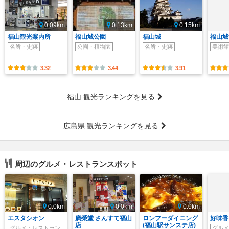
0.09km
0.13km
0.15km
福山観光案内所
福山城公園
福山城
福山城
名所・史跡
公園・植物園
名所・史跡
美術館
3.32
3.44
3.91
福山 観光ランキングを見る
広島県 観光ランキングを見る
周辺のグルメ・レストランスポット
0.0km
0.0km
0.0km
エスタシオン
廣榮堂 さんすて福山
ロンフーダイニング
好味香
店
(福山駅サンステ店)
グルメ・レストラン
グルメ