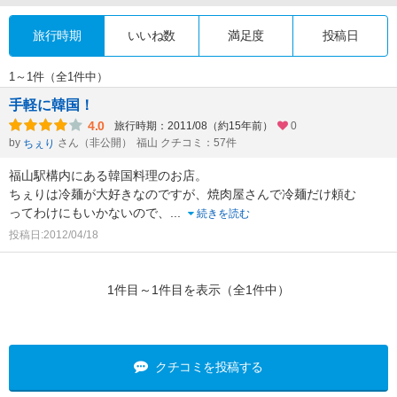
旅行時期
いいね数
満足度
投稿日
1～1件（全1件中）
手軽に韓国！
4.0
旅行時期：2011/08（約15年前）
0
by
さん（非公開）
福山 クチコミ：57件
ちぇり
福山駅構内にある韓国料理のお店。
ちぇりは冷麺が大好きなのですが、焼肉屋さんで冷麺だけ頼む
ってわけにもいかないので、
...
続きを読む
投稿日:2012/04/18
1件目～1件目を表示（全1件中）
クチコミを投稿する