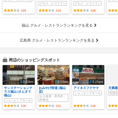
グルメ・レストラン
グルメ・レストラン
3.04
3.16
3.08
福山 グルメ・レストランランキングを見る
広島県 グルメ・レストランランキングを見る
周辺のショッピングスポット
0.02km
0.02km
0.25km
サンステーションテ
おみやげ街道 (福山
アイネスフクヤマ
天満屋 
ラス福山 (さんすて
店)
ショッピングモール
百貨店
福山)
お土産屋・直売所・
特産品
ショッピングモール
3.35
3.31
3.30