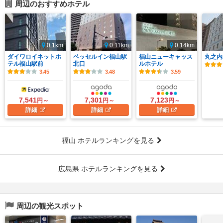
周辺のおすすめホテル
0.1km
0.11km
0.14km
ダイワロイネットホ
ベッセルイン福山駅
福山ニューキャッス
丸之内
テル福山駅前
北口
ルホテル
3.45
3.48
3.59
7,541
7,301
7,123
円～
円～
円～
詳細
詳細
詳細
福山 ホテルランキングを見る
広島県 ホテルランキングを見る
周辺の観光スポット