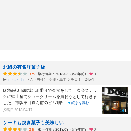
北摂の有名洋菓子店
3.5
旅行時期：2018/03（約8年前）
0
by
さん（男性）
高槻・島本 クチコミ：245件
teratanicho
阪急高槻市駅城北町通りで会食をして二次会スナッ
クに御土産でシュークリームを買おうとして行きま
した。市駅東口真ん前のビル1階
...
続きを読む
投稿日:2018/04/17
1
ケーキも焼き菓子も美味しい
3.5
旅行時期：2018/03（約8年前）
0