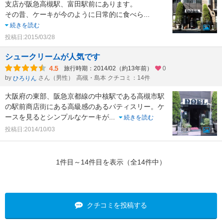
支店が阪急高槻駅、富田駅前にあります。
その昔、ケーキが今のように日常的に食べら
...
続きを読む
1
投稿日:2015/03/28
シュークリームが人気です
4.5
旅行時期：2014/02（約13年前）
0
by
さん（男性）
高槻・島本 クチコミ：14件
ひろりん
大阪府の東部、阪急京都線の中核駅である高槻市駅
の駅前商店街にある高級感のあるパティスリー。ケ
ースを見るとシンプルなケーキが
...
続きを読む
投稿日:2014/10/03
1
1件目～14件目を表示（全14件中）
クチコミを投稿する