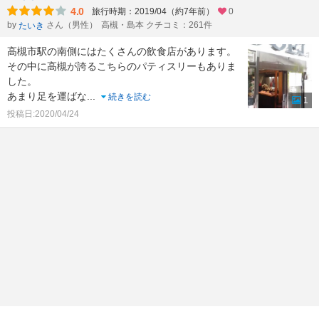
4.0
旅行時期：2019/04（約7年前）
0
by
さん（男性）
高槻・島本 クチコミ：261件
たいき
高槻市駅の南側にはたくさんの飲食店があります。
その中に高槻が誇るこちらのパティスリーもありま
した。
あまり足を運ばな
...
続きを読む
1
投稿日:2020/04/24