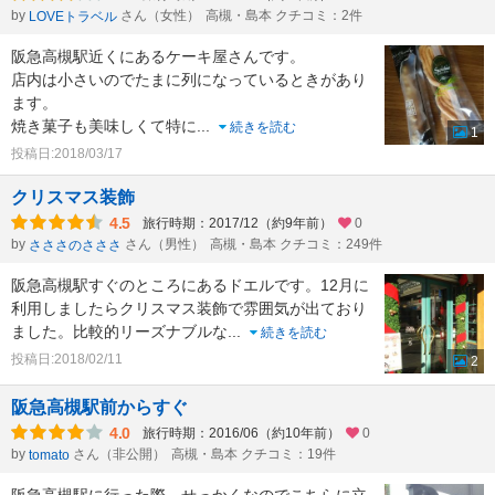
by
さん（女性）
高槻・島本 クチコミ：2件
LOVEトラベル
阪急高槻駅近くにあるケーキ屋さんです。
店内は小さいのでたまに列になっているときがあり
ます。
焼き菓子も美味しくて特に
...
続きを読む
1
投稿日:2018/03/17
クリスマス装飾
4.5
旅行時期：2017/12（約9年前）
0
by
さん（男性）
高槻・島本 クチコミ：249件
さささのさささ
阪急高槻駅すぐのところにあるドエルです。12月に
利用しましたらクリスマス装飾で雰囲気が出ており
ました。比較的リーズナブルな
...
続きを読む
投稿日:2018/02/11
2
阪急高槻駅前からすぐ
4.0
旅行時期：2016/06（約10年前）
0
by
さん（非公開）
高槻・島本 クチコミ：19件
tomato