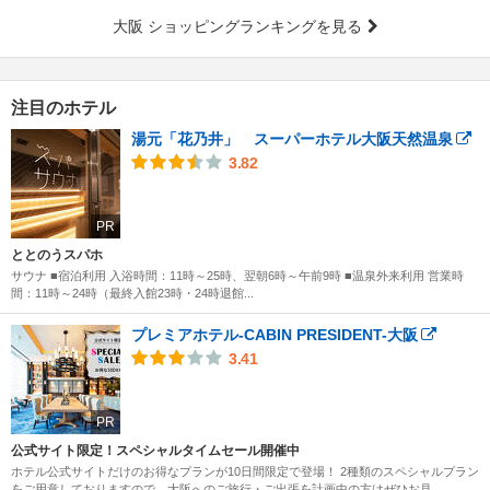
大阪 ショッピングランキングを見る
注目のホテル
湯元「花乃井」 スーパーホテル大阪天然温泉
3.82
PR
ととのうスパホ
サウナ ■宿泊利用 入浴時間：11時～25時、翌朝6時～午前9時 ■温泉外来利用 営業時
間：11時～24時（最終入館23時・24時退館...
プレミアホテル-CABIN PRESIDENT-大阪
3.41
PR
公式サイト限定！スペシャルタイムセール開催中
ホテル公式サイトだけのお得なプランが10日間限定で登場！ 2種類のスペシャルプラン
をご用意しておりますので、大阪へのご旅行・ご出張を計画中の方はぜひお見...