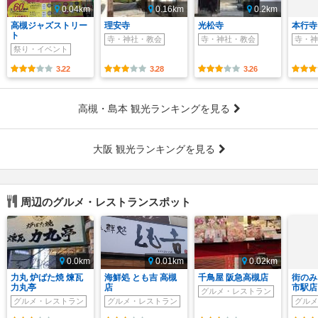
0.04km
0.16km
0.2km
高槻ジャズストリー
理安寺
光松寺
本行寺
ト
寺・神社・教会
寺・神社・教会
寺・神
祭り・イベント
3.22
3.28
3.26
高槻・島本 観光ランキングを見る
大阪 観光ランキングを見る
周辺のグルメ・レストランスポット
0.0km
0.01km
0.02km
力丸 炉ばた焼 煉瓦
海鮮処 とも吉 高槻
千鳥屋 阪急高槻店
街のみ
力丸亭
店
市駅店
グルメ・レストラン
グルメ・レストラン
グルメ・レストラン
グルメ