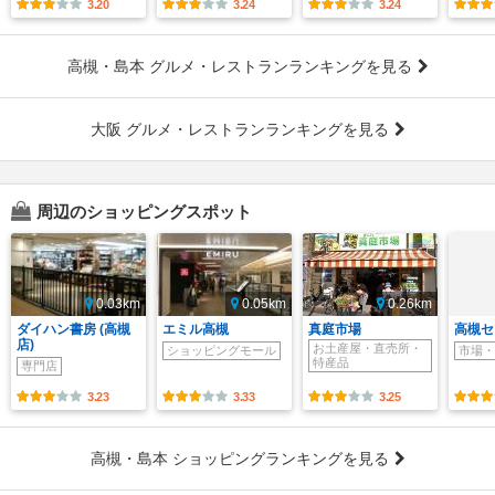
3.20
3.24
3.24
高槻・島本 グルメ・レストランランキングを見る
大阪 グルメ・レストランランキングを見る
周辺のショッピングスポット
0.03km
0.05km
0.26km
ダイハン書房 (高槻
エミル高槻
真庭市場
高槻セ
店)
お土産屋・直売所・
ショッピングモール
市場・
特産品
専門店
3.23
3.33
3.25
高槻・島本 ショッピングランキングを見る