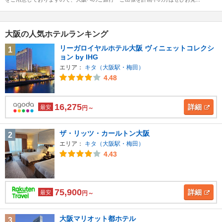
大阪の人気ホテルランキング
リーガロイヤルホテル大阪 ヴィニェットコレクシ
1
ョン by IHG
エリア：
キタ（大阪駅・梅田）
4.48
16,275
詳細
最安
円～
ザ・リッツ・カールトン大阪
2
エリア：
キタ（大阪駅・梅田）
4.43
75,900
詳細
最安
円～
大阪マリオット都ホテル
3