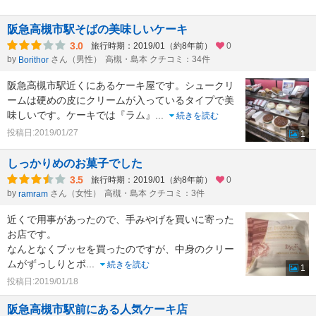
阪急高槻市駅そばの美味しいケーキ
3.0
旅行時期：2019/01（約8年前）
0
by
さん（男性）
高槻・島本 クチコミ：34件
Borithor
阪急高槻市駅近くにあるケーキ屋です。シュークリ
ームは硬めの皮にクリームが入っているタイプで美
味しいです。ケーキでは『ラム』
...
続きを読む
投稿日:2019/01/27
1
しっかりめのお菓子でした
3.5
旅行時期：2019/01（約8年前）
0
by
さん（女性）
高槻・島本 クチコミ：3件
ramram
近くで用事があったので、手みやげを買いに寄った
お店です。
なんとなくブッセを買ったのですが、中身のクリー
ムがずっしりとボ
...
続きを読む
1
投稿日:2019/01/18
阪急高槻市駅前にある人気ケーキ店