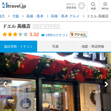
ログイン
新規登録
検索
MENU
地方
大阪
高槻・島本
高槻・島本 グルメ
ドエル 高槻店
ドエル 高槻店
グルメ・レストラン
3.32
アクセス
14件のクチコミ
施設情報・クチコミ
写真
地図・周辺情報