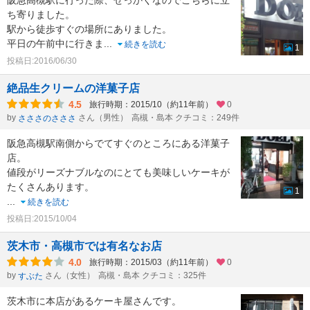
阪急高槻駅に行った際、せっかくなのでこちらに立
ち寄りました。
駅から徒歩すぐの場所にありました。
平日の午前中に行きま
...
続きを読む
1
投稿日:2016/06/30
絶品生クリームの洋菓子店
4.5
旅行時期：2015/10（約11年前）
0
by
さん（男性）
高槻・島本 クチコミ：249件
さささのさささ
阪急高槻駅南側からでてすぐのところにある洋菓子
店。
値段がリーズナブルなのにとても美味しいケーキが
たくさんあります。
1
...
続きを読む
投稿日:2015/10/04
茨木市・高槻市では有名なお店
4.0
旅行時期：2015/03（約11年前）
0
by
さん（女性）
高槻・島本 クチコミ：325件
すぶた
茨木市に本店があるケーキ屋さんです。