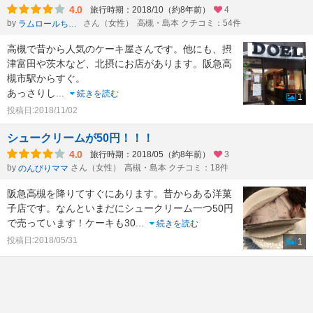
4.0
旅行時期：2018/10（約8年前）
4
by
さん（女性）
高槻・島本 クチコミ：54件
ラムロールちゃん
高槻で昔から人気のケーキ屋さんです。他にも、摂
津富田や茨木など、北摂にお店があります。阪急高
槻市駅からすぐ。
あっさりし
...
続きを読む
1
投稿日:2018/11/02
シュークリームが50円！！！
4.0
旅行時期：2018/05（約8年前）
3
by
さん（女性）
高槻・島本 クチコミ：18件
のんびりママ
阪急高槻を降りてすぐにあります。昔からある洋菓
子店です。なんといまだにシュークリーム一つ50円
で売っています！ケーキも30
...
続きを読む
投稿日:2018/05/31
1