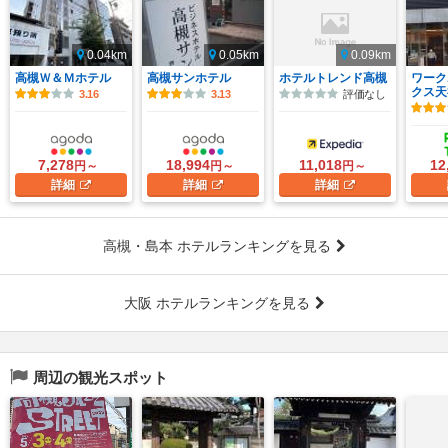
0.04km
0.05km
0.09km
高槻Ｗ＆Ｍホテル
高槻サンホテル
ホテルトレンド高槻
ワーク
クス天
3.16
3.13
評価なし
7,278
18,994
11,018
12
円～
円～
円～
詳細
詳細
詳細
高槻・島本 ホテルランキングを見る
大阪 ホテルランキングを見る
周辺の観光スポット