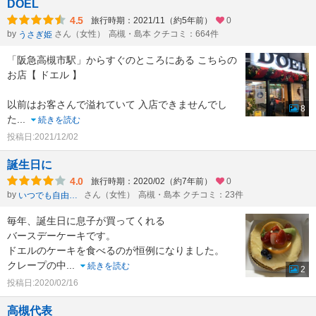
DOEL
4.5
旅行時期：2021/11（約5年前）
0
by
さん（女性）
高槻・島本 クチコミ：664件
うさぎ姫
「阪急高槻市駅」からすぐのところにある こちらの
お店【 ドエル 】
以前はお客さんで溢れていて 入店できませんでし
8
た
...
続きを読む
投稿日:2021/12/02
誕生日に
4.0
旅行時期：2020/02（約7年前）
0
by
さん（女性）
高槻・島本 クチコミ：23件
いつでも自由時間
毎年、誕生日に息子が買ってくれる
バースデーケーキです。
ドエルのケーキを食べるのが恒例になりました。
クレープの中
...
続きを読む
2
投稿日:2020/02/16
高槻代表