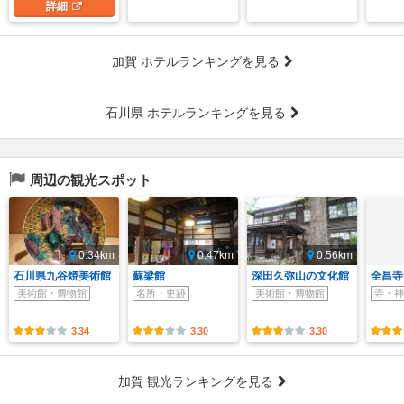
詳細
加賀 ホテルランキングを見る
石川県 ホテルランキングを見る
周辺の観光スポット
0.34km
0.47km
0.56km
石川県九谷焼美術館
蘇梁館
深田久弥山の文化館
全昌寺
美術館・博物館
名所・史跡
美術館・博物館
寺・神
3.34
3.30
3.30
加賀 観光ランキングを見る