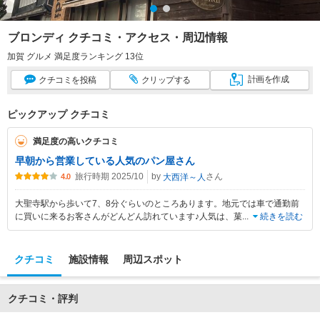
ブロンディ クチコミ・アクセス・周辺情報
加賀 グルメ 満足度ランキング 13位
計画
を作成
クチコミ
を投稿
クリップ
する
ピックアップ クチコミ
満足度の高いクチコミ
早朝から営業している人気のパン屋さん
旅行時期 2025/10
by
さん
大西洋～人
4.0
大聖寺駅から歩いて7、8分ぐらいのところあります。地元では車で通勤前
に買いに来るお客さんがどんどん訪れています♪人気は、菓
...
続きを読む
クチコミ
施設情報
周辺スポット
クチコミ・評判