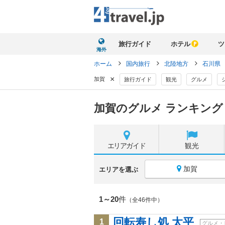
旅行ガイド
ホテル
ツ
海外
ホーム
国内旅行
北陸地方
石川県
×
加賀
旅行ガイド
観光
グルメ
加賀のグルメ ランキング
エリア
ガイド
観光
加賀
エリアを選ぶ
1～20
件
（全46件中）
回転寿し処 太平
1
グルメ・