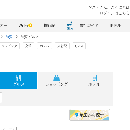
ゲストさん、
こんにちは
ログインはこちら
アー
Wi-Fi
旅行記
旅行ガイド
ホテル
国内
加賀
加賀 グルメ
ショッピング
交通
ホテル
旅行記
Q＆A
グルメ
ショッピング
ホテル
地図
から探す
レストラン