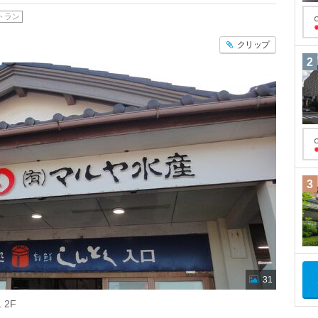
トラン
クリップ
2
3
31
 2F