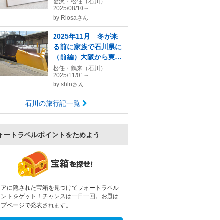
金沢・松任（石川）
2025/08/10～
by
Riosaさん
2025年11月 冬が来
る前に家族で石川県に
（前編）大阪から実家
によって金沢の図書館
松任・鶴来（石川）
2025/11/01～
と美大祭へ
by
shinさん
石川の旅行記一覧
ォートラベルポイントをためよう
リアに隠された宝箱を見つけてフォートラベル
イントをゲット！チャンスは一日一回。お題は
ップページで発表されます。