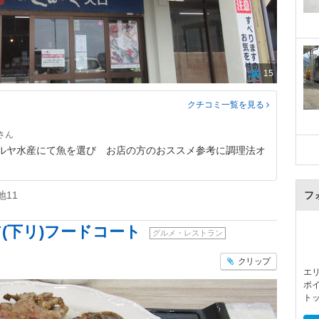
15
クチコミ一覧
を見る
マルヤ水産にて魚を選び お店の方のおススメ参考に調理法オ
11
フ
(下リ)フードコート
グルメ・レストラン
クリップ
エ
ポ
ト