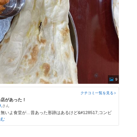
9
クチコミ一覧
を見る
い店があった！
人
無いよ食堂が…昔あった形跡はあるけど&#128517;コンビ
読む