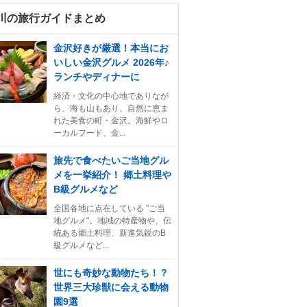
川の旅行ガイドまとめ
金沢好きが厳選！本当にお
いしい金沢グルメ 2026年♪
ランチやディナーに
経済・文化の中心地でありなが
ら、海も山もあり、自然に恵ま
れた美食の町・金沢。海鮮やロ
ーカルフード、金...
旅先で食べたいご当地グル
メを一挙紹介！ 郷土料理や
B級グルメなど
全国各地に点在している "ご当
地グルメ"。地域の特産物や、伝
統ある郷土料理、新進気鋭のB
級グルメなど...
世にも奇妙な動物たち！？
世界三大珍獣に会える動物
園9選