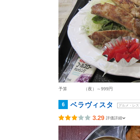
予算
（夜）～999円
ベラヴィスタ
6
グルメ・レス
3.29
評価詳細