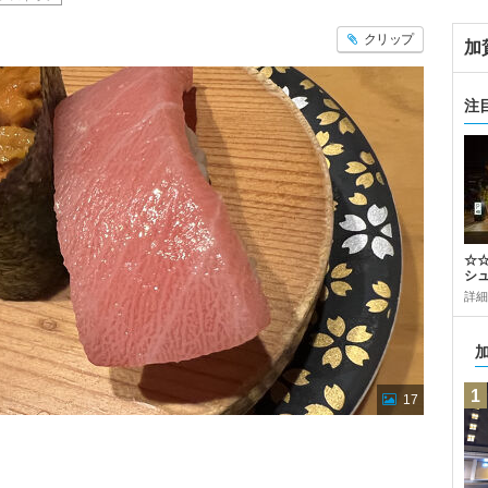
クリップ
加
注
☆
シ
詳細
1
17