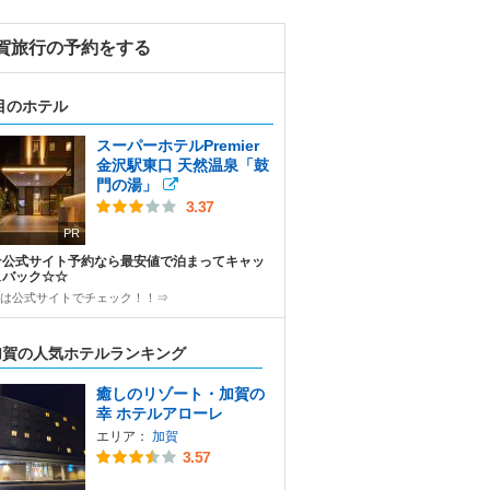
賀旅行の予約をする
目のホテル
スーパーホテルPremier
金沢駅東口 天然温泉「鼓
門の湯」
3.37
PR
☆公式サイト予約なら最安値で泊まってキャッ
ュバック☆☆
は公式サイトでチェック！！⇒
加賀の人気ホテルランキング
癒しのリゾート・加賀の
幸 ホテルアローレ
エリア：
加賀
3.57