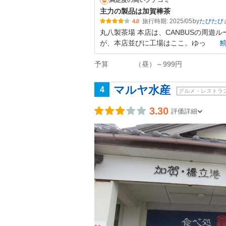
満足度の高いクチコミ
主力の製品は加賀棒茶
旅行時期: 2025/05
by
たびたび
4.0
丸八製茶場 本店は、CANBUSの周
が、本店並びに工場はここ。ゆっ
予算
（昼）～999円
マルヤ水産
4
グルメ・レストラ
3.30
評価詳細