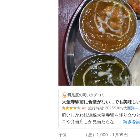
満足度の高いクチコミ
大聖寺駅前に食堂がない…でも美味し
旅行時期: 2025/10
by
大西洋～
4.0
IRいしかわ鉄道線大聖寺駅を降り立つと
ニや弁当店しか見当たらな
続きを
予算
（昼）1,000～1,999円