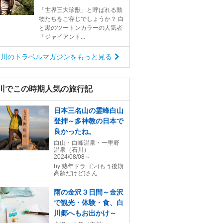
「世界三大珍獣」と呼ばれる動
物たちをご存じでしょうか？ 白
と黒のツートンカラーの人気者
「ジャイアント...
石川のトラベルマガジンをもっと見る
川でこの時期人気の旅行記
日本三名山の霊峰白山
登拝～多神教の日本で
良かったね。
白山・白峰温泉・一里野
温泉（石川）
2024/08/08～
by
熟年ドラゴン(もう後期
高齢だけど)さん
雨の金沢３日間～金沢
で観光・体験・食、白
川郷へもお出かけ～