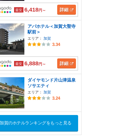
6,418
詳細
最安
円～
アパホテル＜加賀大聖寺
駅前＞
エリア：
加賀
3.34
6,888
詳細
最安
円～
ダイヤモンド片山津温泉
ソサエティ
エリア：
加賀
3.24
加賀のホテルランキングをもっと見る