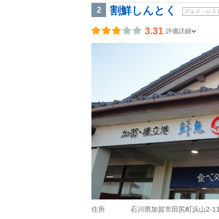
割鮮しんとく
2
グルメ・レス
3.31
評価詳細
住所
石川県加賀市田尻町浜山2-11