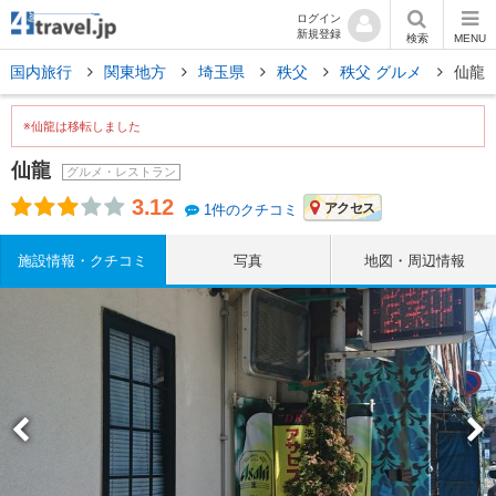
ログイン
新規登録
検索
MENU
国内旅行
関東地方
埼玉県
秩父
秩父 グルメ
仙龍
※仙龍は移転しました
仙龍
グルメ・レストラン
3.12
アクセス
1件のクチコミ
施設情報・クチコミ
写真
地図・周辺情報