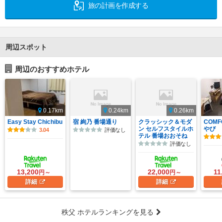
旅の計画を作成する
周辺スポット
周辺のおすすめホテル
0.17km
0.24km
0.26km
Easy Stay Chichibu
宿 絢乃 番場通り
クラッシック＆モダ
COMF
ン セルフスタイルホ
やび
3.04
評価なし
テル 番場おおそね
評価なし
13,200
22,000
11
円～
円～
詳細
詳細
秩父 ホテルランキングを見る