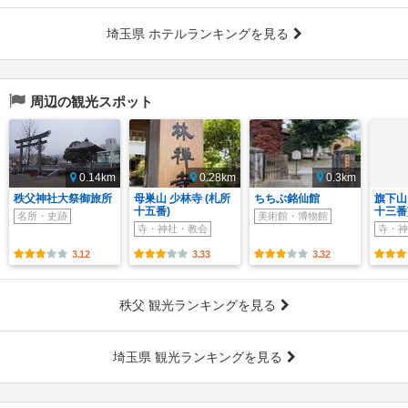
埼玉県 ホテルランキングを見る
周辺の観光スポット
0.14km
0.28km
0.3km
秩父神社大祭御旅所
母巣山 少林寺 (札所
ちちぶ銘仙館
旗下山
十五番)
十三番
名所・史跡
美術館・博物館
寺・神社・教会
寺・神
3.12
3.33
3.32
秩父 観光ランキングを見る
埼玉県 観光ランキングを見る