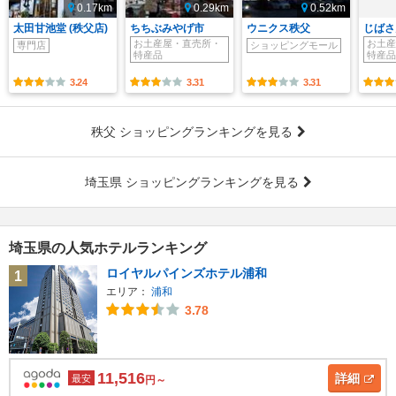
0.17km
0.29km
0.52km
太田甘池堂 (秩父店)
ちちぶみやげ市
ウニクス秩父
じばさ
お土産屋・直売所・
お土産
専門店
ショッピングモール
特産品
特産品
3.24
3.31
3.31
秩父 ショッピングランキングを見る
埼玉県 ショッピングランキングを見る
埼玉県の人気ホテルランキング
ロイヤルパインズホテル浦和
1
エリア：
浦和
3.78
11,516
詳細
最安
円～