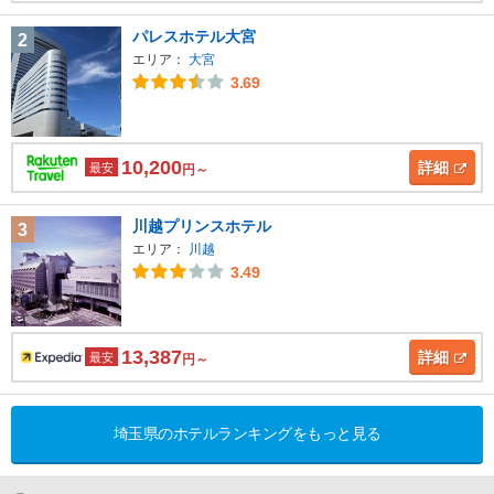
パレスホテル大宮
2
エリア：
大宮
3.69
10,200
詳細
最安
円～
川越プリンスホテル
3
エリア：
川越
3.49
13,387
詳細
最安
円～
埼玉県のホテルランキングをもっと見る