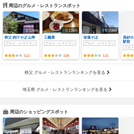
周辺のグルメ・レストランスポット
0.12km
0.13km
0.15km
秩父 肉汁そば 山寿
三義屋
珍達そば
高砂ホ
駅前
グルメ・レストラン
グルメ・レストラン
グルメ・レストラン
グルメ
3.12
3.08
3.31
秩父 グルメ・レストランランキングを見る
埼玉県 グルメ・レストランランキングを見る
周辺のショッピングスポット