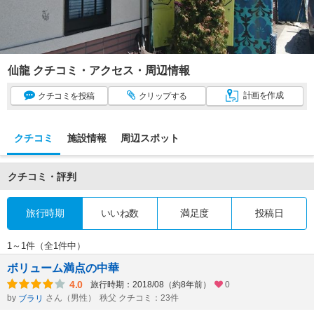
仙龍 クチコミ・アクセス・周辺情報
計画
を作成
クチコミ
を投稿
クリップ
する
クチコミ
施設情報
周辺スポット
クチコミ・評判
旅行時期
いいね数
満足度
投稿日
1～1件（全1件中）
ボリューム満点の中華
4.0
旅行時期：2018/08（約8年前）
0
by
さん（男性）
秩父 クチコミ：23件
ブラリ