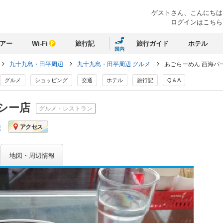
ゲストさん、
こんにちは
ログインはこちら
アー
Wi-Fi
旅行記
旅行ガイド
ホテル
国内
九十九島・田平周辺
九十九島・田平周辺 グルメ
あごらーめん 西海パ
グルメ
ショッピング
交通
ホテル
旅行記
Q＆A
ルシー店
グルメ・レストラン
ミ
アクセス
地図・周辺情報