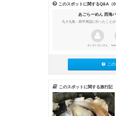
このスポットに関するQ&A（
あごらーめん 西海
九十九島・田平周辺に行ったことが
さん
さいさいさい
tos
この
このスポットに関する旅行記