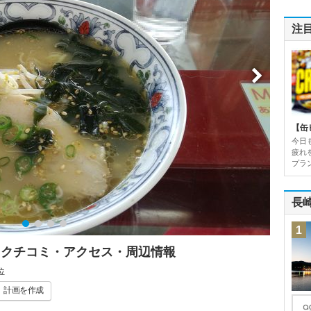
注
【缶
今日
疲れ
プラン
長
1
 クチコミ・アクセス・周辺情報
位
計画
を作成