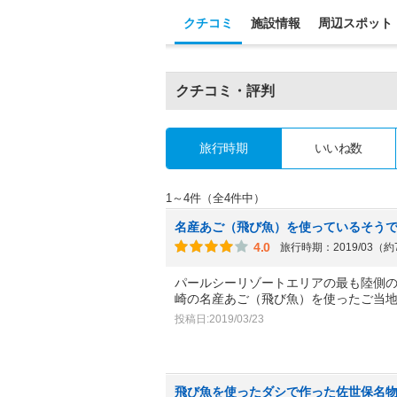
クチコミ
施設情報
周辺スポット
クチコミ・評判
旅行時期
いいね数
1～4件（全4件中）
名産あご（飛び魚）を使っているそう
4.0
旅行時期：2019/03（
パールシーリゾートエリアの最も陸側
崎の名産あご（飛び魚）を使ったご当
投稿日:2019/03/23
飛び魚を使ったダシで作った佐世保名