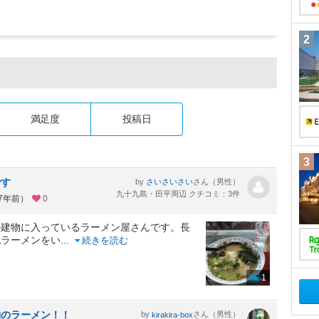
2
満足度
投稿日
3
です
by
さん（男性）
さいさいさい
九十九島・田平周辺 クチコミ：3件
約7年前）
0
の建物に入っているラーメン屋さんです。長
地ラーメンをい
...
続きを読む
1
物のラーメン！！
by
さん（男性）
kirakira-box