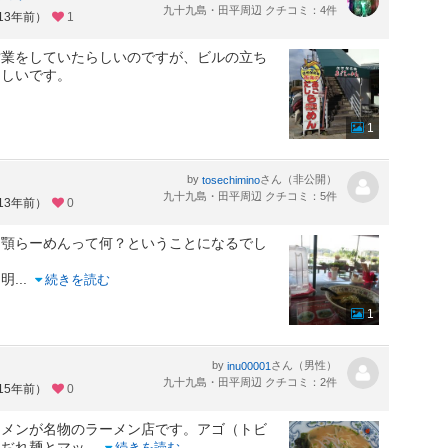
九十九島・田平周辺 クチコミ：4件
13年前）
1
営業をしていたらしいのですが、ビルの立ち
らしいです。
1
by
さん（非公開）
tosechimino
九十九島・田平周辺 クチコミ：5件
13年前）
0
、顎らーめんって何？ということになるでし
と明
...
続きを読む
1
by
さん（男性）
inu00001
九十九島・田平周辺 クチコミ：2件
15年前）
0
ーメンが名物のラーメン店です。アゴ（トビ
ちぢれ麺とマッ
...
続きを読む