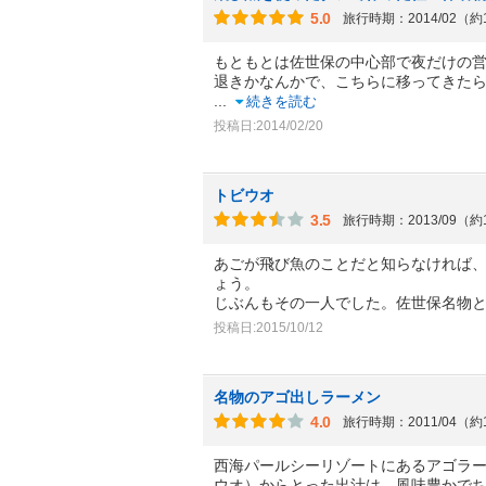
5.0
旅行時期：2014/02（約
もともとは佐世保の中心部で夜だけの
退きかなんかで、こちらに移ってきた
...
続きを読む
投稿日:2014/02/20
トビウオ
3.5
旅行時期：2013/09（約
あごが飛び魚のことだと知らなければ
ょう。
じぶんもその一人でした。佐世保名物
投稿日:2015/10/12
名物のアゴ出しラーメン
4.0
旅行時期：2011/04（約
西海パールシーリゾートにあるアゴラ
ウオ）からとった出汁は、風味豊かで