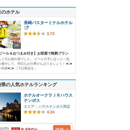
目のホテル
長崎バスターミナルホテル
3.73
PR
ビール＆おつまみ付き】お部屋で晩酌プラン
も１日お疲れ様でした。 ビール片手にほっと一息。
を癒やして、明日もお仕事がんばりましょう！ ■□■
特典■□■ ［下記商品を...
崎県の人気ホテルランキング
ホテルオークラＪＲハウス
テンボス
エリア：
ハウステンボス周辺
4.34
8,550
詳細
最安