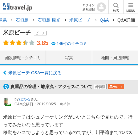
ログイン
新規登録
検索
MENU
縄県
石垣島
石垣島 観光
米原ビーチ
Q&A
Q&A詳細
米原ビーチ
ビーチ
3.85
146件のクチコミ
施設情報・クチコミ
写真
地図・周辺情報
米原ビーチ Q&A一覧に戻る
貴重品の管理・離岸流・アクセスについて
締切済
早めに！
by
ぽわる
さん
Q&A投稿日：2019/08/25
6
件
米原ビーチはシュノーケリングがいいとこちらで見たので、行
ってみたいなと思っています
移動をバスでしようと思っているのですが、川平湾までのバス