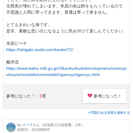
生態系が壊れてしまいます。米原の魚は餌をもらっているので
不思議と人間に寄ってきます。普通は寄って来ません。
とてもきれいな海です。
是非、素敵な思い出になるように気を付けて楽しんでください。
米原ビーチ
https://ishigaki-asobi.com/kanko/71/
離岸流
https://www.kaiho.mlit.go.jp/10kanku/kushikino/topmenu/uminojo
uhou/uminotisiki/uminotisiki/riganryu/riganryu.html
参考になった！
参考になった！：
1
票
問題のある投稿を連絡する
by
リーフ
さん（石垣島での回答数：1件）
回答日：2019/08/25