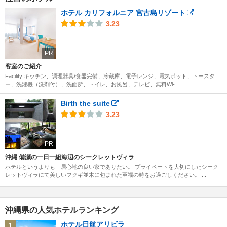
ホテル カリフォルニア 宮古島リゾート
3.23
PR
客室のご紹介
Facility キッチン、調理器具/食器完備、冷蔵庫、電子レンジ、電気ポット、トースタ
ー、洗濯機（洗剤付）、洗面所、トイレ、お風呂、テレビ、無料Wi-...
Birth the suite
3.23
PR
沖縄 備瀬の一日一組海辺のシークレットヴィラ
ホテルというよりも 居心地の良い家でありたい。 プライベートを大切にしたシーク
レットヴィラにて美しいフクギ並木に包まれた至福の時をお過ごしください。 ...
沖縄県の人気ホテルランキング
ホテル日航アリビラ
1