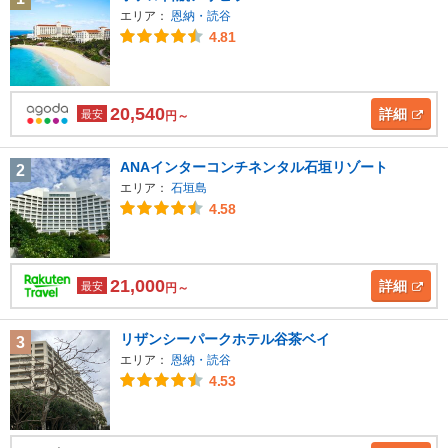
エリア：
恩納・読谷
4.81
20,540
詳細
最安
円～
ANAインターコンチネンタル石垣リゾート
2
エリア：
石垣島
4.58
21,000
詳細
最安
円～
リザンシーパークホテル谷茶ベイ
3
エリア：
恩納・読谷
4.53