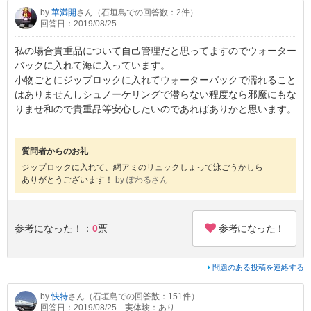
by
華満開
さん（石垣島での回答数：2件）
回答日：2019/08/25
私の場合貴重品について自己管理だと思ってますのでウォーター
バックに入れて海に入っています。
小物ごとにジップロックに入れてウォーターバックで濡れること
はありませんしシュノーケリングで潜らない程度なら邪魔にもな
りませ和ので貴重品等安心したいのであればありかと思います。
質問者からのお礼
ジップロックに入れて、網アミのリュックしょって泳ごうかしら
ありがとうございます！
by ぽわるさん
参考になった！
参考になった！：
0
票
問題のある投稿を連絡する
by
快特
さん（石垣島での回答数：151件）
回答日：2019/08/25
実体験：あり