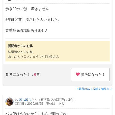
歩き20分では 着きません
5年ほど前 流された人いました。
貴重品保管場所ありません
質問者からのお礼
結構遠いんですね
ありがとうございます
by ぽわるさん
参考になった！
参考になった！：
0
票
問題のある投稿を連絡する
by
ぽちぽち
さん（石垣島での回答数：2件）
回答日：2019/08/25
実体験：あり
バス便は少ないからこちらで調べてね