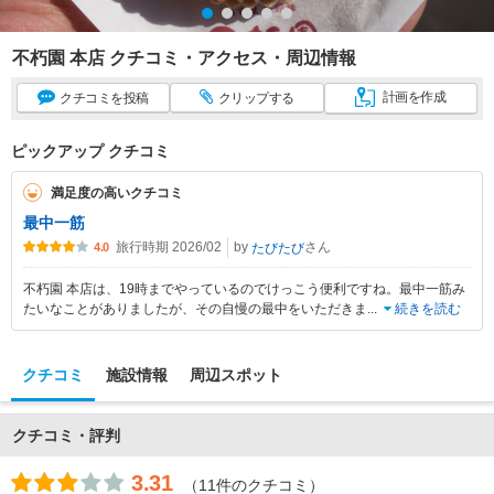
不朽園 本店 クチコミ・アクセス・周辺情報
計画
を作成
クチコミ
を投稿
クリップ
する
ピックアップ クチコミ
満足度の高いクチコミ
最中一筋
旅行時期 2026/02
by
さん
たびたび
4.0
不朽園 本店は、19時までやっているのでけっこう便利ですね。最中一筋み
たいなことがありましたが、その自慢の最中をいただきま
...
続きを読む
クチコミ
施設情報
周辺スポット
クチコミ・評判
3.31
（11件のクチコミ）