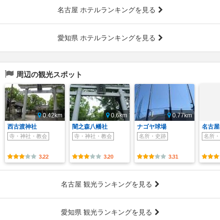
名古屋 ホテルランキングを見る
愛知県 ホテルランキングを見る
周辺の観光スポット
0.42km
0.6km
0.77km
西古渡神社
闇之森八幡社
ナゴヤ球場
名古屋
寺・神社・教会
寺・神社・教会
名所・史跡
名所・
3.22
3.20
3.31
名古屋 観光ランキングを見る
愛知県 観光ランキングを見る