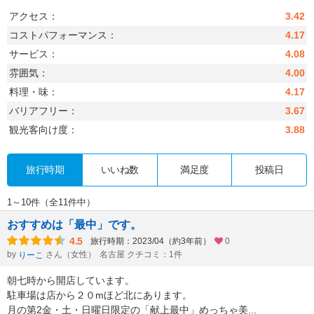
アクセス：
3.42
コストパフォーマンス：
4.17
サービス：
4.08
雰囲気：
4.00
料理・味：
4.17
バリアフリー：
3.67
観光客向け度：
3.88
旅行時期
いいね数
満足度
投稿日
1～10件（全11件中）
おすすめは「最中」です。
4.5
旅行時期：2023/04（約3年前）
0
by
さん（女性）
名古屋 クチコミ：1件
りーこ
朝七時から開店しています。
駐車場は店から２０mほど北にあります。
月の第2金・土・日曜日限定の「献上最中」めっちゃ美
...