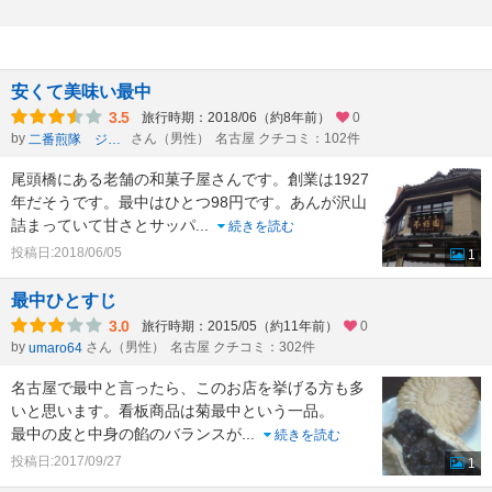
安くて美味い最中
3.5
旅行時期：2018/06（約8年前）
0
by
さん（男性）
名古屋 クチコミ：102件
二番煎隊 ジュクネンジャー
尾頭橋にある老舗の和菓子屋さんです。創業は1927
年だそうです。最中はひとつ98円です。あんが沢山
詰まっていて甘さとサッパ
...
続きを読む
投稿日:2018/06/05
1
最中ひとすじ
3.0
旅行時期：2015/05（約11年前）
0
by
さん（男性）
名古屋 クチコミ：302件
umaro64
名古屋で最中と言ったら、このお店を挙げる方も多
いと思います。看板商品は菊最中という一品。
最中の皮と中身の餡のバランスが
...
続きを読む
投稿日:2017/09/27
1