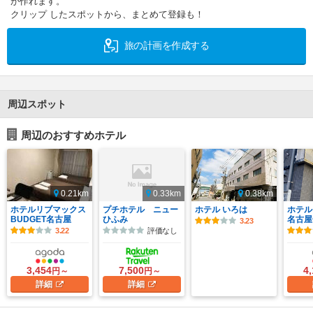
が作れます。
クリップ したスポットから、まとめて登録も！
旅の計画を作成する
周辺スポット
周辺のおすすめホテル
0.21km
0.33km
0.38km
ホテルリブマックス
プチホテル ニュー
ホテル いろは
ホテル
BUDGET名古屋
ひふみ
名古屋
3.23
3.22
評価なし
3,454
7,500
4
円～
円～
詳細
詳細