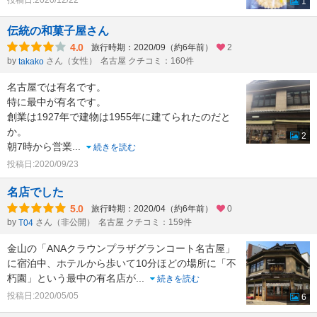
投稿日:2020/12/22
1
伝統の和菓子屋さん
4.0
旅行時期：2020/09（約6年前）
2
by
さん（女性）
名古屋 クチコミ：160件
takako
名古屋では有名です。
特に最中が有名です。
創業は1927年で建物は1955年に建てられたのだと
か。
2
朝7時から営業
...
続きを読む
投稿日:2020/09/23
名店でした
5.0
旅行時期：2020/04（約6年前）
0
by
さん（非公開）
名古屋 クチコミ：159件
T04
金山の「ANAクラウンプラザグランコート名古屋」
に宿泊中、ホテルから歩いて10分ほどの場所に「不
朽園」という最中の有名店が
...
続きを読む
投稿日:2020/05/05
6