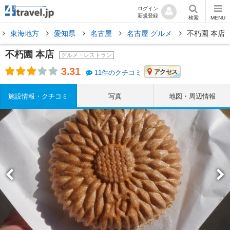
ログイン
新規登録
検索
MENU
東海地方
愛知県
名古屋
名古屋 グルメ
不朽園 本店
不朽園 本店
グルメ・レストラン
3.31
アクセス
11件のクチコミ
施設情報・クチコミ
写真
地図・周辺情報