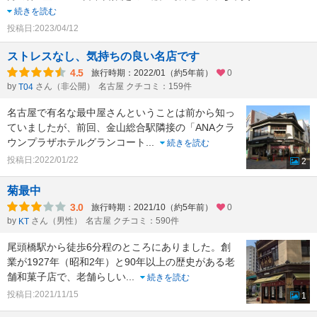
続きを読む
投稿日:2023/04/12
ストレスなし、気持ちの良い名店です
4.5
旅行時期：2022/01（約5年前）
0
by
さん（非公開）
名古屋 クチコミ：159件
T04
名古屋で有名な最中屋さんということは前から知っ
ていましたが、前回、金山総合駅隣接の「ANAクラ
ウンプラザホテルグランコート
...
続きを読む
投稿日:2022/01/22
2
菊最中
3.0
旅行時期：2021/10（約5年前）
0
by
さん（男性）
名古屋 クチコミ：590件
KT
尾頭橋駅から徒歩6分程のところにありました。創
業が1927年（昭和2年）と90年以上の歴史がある老
舗和菓子店で、老舗らしい
...
続きを読む
投稿日:2021/11/15
1