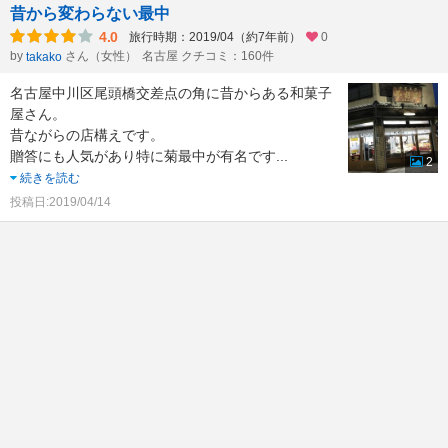
昔から変わらない最中
4.0
旅行時期：2019/04（約7年前）
0
by
さん（女性）
名古屋 クチコミ：160件
takako
名古屋中川区尾頭橋交差点の角に昔からある和菓子
屋さん。
昔ながらの店構えです。
贈答にも人気があり特に菊最中が有名です
...
2
続きを読む
投稿日:2019/04/14