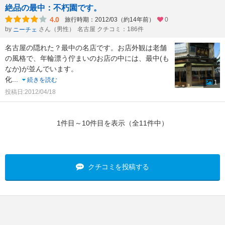
絶品の最中：不朽園です。
4.0
旅行時期：2012/03（約14年前）
0
by
さん（男性）
名古屋 クチコミ：186件
ニーチェ
名古屋の隠れた？最中の名店です。お店外観は老舗
の風格で、年輪漂う佇まいのお店の中には、最中(も
なか)が並んでいます。
化
...
続きを読む
1
投稿日:2012/04/18
1件目～10件目を表示（全11件中）
クチコミを投稿する