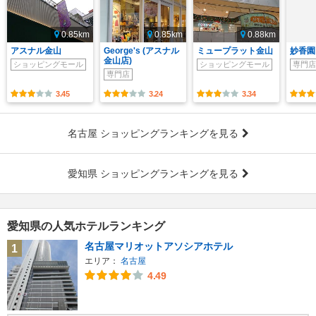
0.85km
0.85km
0.88km
アスナル金山
George's (アスナル
ミュープラット金山
妙香園 
金山店)
ショッピングモール
ショッピングモール
専門店
専門店
3.45
3.24
3.34
名古屋 ショッピングランキングを見る
愛知県 ショッピングランキングを見る
愛知県の人気ホテルランキング
名古屋マリオットアソシアホテル
1
エリア：
名古屋
4.49